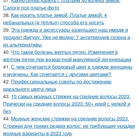
37.
Какую обувь надеть с платьем до колена зимой.
Сапоги под платье фото
38.
Как носить платье зимой. Платье зимой: 4
небанальных (и теплых) способа его носить
39.
Эта одежда и аксессуары разрушают наш имидж и
уродуют фигуру. Уже не модно: 7 антитрендов сезона и
их альтернативы
40.
Что такое болезнь желтых пятен. Изменения в
жёлтом пятне при возрастной макулярной дегенерации
41.
С чем сочетается бордовый цвет в одежде женщины
и мужчины. Как сочетается с другими цветами?
42.
Профессиональные советы по достижению
идеального цвета лица
43.
10 самых модных стрижек на средние волосы 2023.
Прически на средние волосы 2023: 50+ идей с челкой и
без
44.
Модные женские стрижки на средние волосы 2023.
Стрижки для тонких редких волос: не требующие укладки
модные варианты в 2023 году