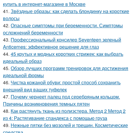
купить в интернет-магазине в Москве
41.
Звёздные образы: как сделать блондинку на короткие
волосы
42.
Опасные симптомы при беременности. Симптомы
осложнений беременности
43.
Профессиональный консилер Seventeen зеленый
Anticernes: эффективное решение для глаз
44.
45 крутых и модных коротких стрижек: как выбрать
идеальный образ
45.
Обзор лучших программ тренировок для достижения
идеальной формы
46.
Чистка кожаной обуви: простой способ сохранить
внешний вид ваших туфелек
47.
Почему чернеет палец под серебряным кольцом.
Причины возникновения темных пятен
48.
Как растянуть ткань из полиэстера. Метод 2 Метод 2
из 4: Растягивание спандекса с помощью груза
49.
Нежные пятки без мозолей и трещин. Косметические
средства