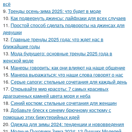
всё
9.
Тренды осень-зима 2025: что будет в моде
10.
Как подвернуть джинсы: лайфхаки для всех случаев
11.
Простой способ сделать подвороты на джинсах для
девушки
12.
Главные тренды 2025 года: что ждет нас в
ближайшие годы
13.
Мода будущего: основные тренды 2025 года в
женской моде
14.
Манеры говорить: как они влияют на наше общение
15.
Манера выражаться: что наши слова говорят о нас
16.
Серые сапоги: стильные сочетания для каждый день
17.
Открывайте мир красоты: 7 самых красивых
драгоценных камней цвета моря и неба
18.
Синий костюм: стильные сочетания для женщин
19.
Добавьте блеск к синему брючному костюму с
помощью этих бижутерийных идей
20.
Одежда для зимы 2024: тенденции и нововведения
21.
Модные Пуховики Зима 2024: 12 Лучших Моделей