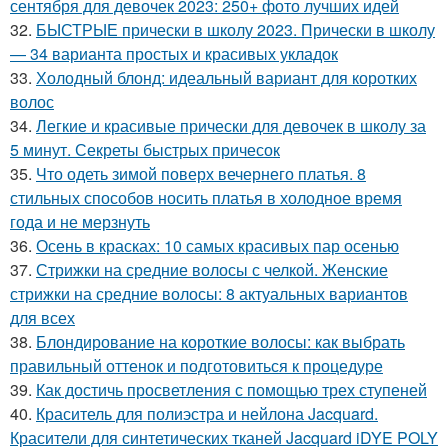
сентября для девочек 2023: 250+ фото лучших идей
32.
БЫСТРЫЕ прически в школу 2023. Прически в школу
— 34 варианта простых и красивых укладок
33.
Холодный блонд: идеальный вариант для коротких
волос
34.
Легкие и красивые прически для девочек в школу за
5 минут. Секреты быстрых причесок
35.
Что одеть зимой поверх вечернего платья. 8
стильных способов носить платья в холодное время
года и не мерзнуть
36.
Осень в красках: 10 самых красивых пар осенью
37.
Стрижки на средние волосы с челкой. Женские
стрижки на средние волосы: 8 актуальных вариантов
для всех
38.
Блондирование на короткие волосы: как выбрать
правильный оттенок и подготовиться к процедуре
39.
Как достичь просветления с помощью трех ступеней
40.
Краситель для полиэстра и нейлона Jacquard.
Красители для синтетических тканей Jacquard iDYE POLY