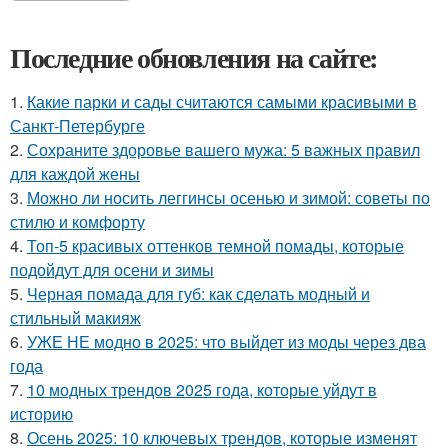
Последние обновления на сайте:
1.
Какие парки и сады считаются самыми красивыми в
Санкт-Петербурге
2.
Сохраните здоровье вашего мужа: 5 важных правил
для каждой жены
3.
Можно ли носить леггинсы осенью и зимой: советы по
стилю и комфорту
4.
Топ-5 красивых оттенков темной помады, которые
подойдут для осени и зимы
5.
Черная помада для губ: как сделать модный и
стильный макияж
6.
УЖЕ НЕ модно в 2025: что выйдет из моды через два
года
7.
10 модных трендов 2025 года, которые уйдут в
историю
8.
Осень 2025: 10 ключевых трендов, которые изменят