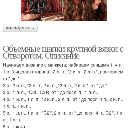
читать дальше →
Объемные шапки крупной вязки с
Отворотом. Описание
Начинаем вязание с манжета: набираем спицами 114 п.
1 р. (лицевая сторона): 2 л. п., *2 и. п., 2 л. п.*, повторяем
от * до *.
2 р.: 2 и. п., *2 л. п., 2 и. п., *2 л. п., 2 и. п.*, от * до *.
3 р.: 1 л. п., *С2L, С2R, от * до посл. п., 1 л. п..
4 р.: 1 и. п., 1 л. п., *2 и. п., 2 л. п., от * до посл. 4 п., 2 и. п.,
1 л. п., 1 и. п..
5 р.: 1 л. п., 1 и. п., *C2F, 2 и. п., от * до посл. 4 п., C2F, 1 и.
п., 1 л. п..
6 р.: как 4 р..