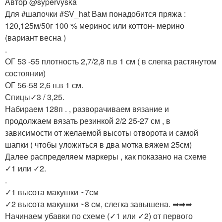
Автор @sypervyska
Для #шапочки #SV_hat Вам понадобится пряжа :
120,125м/50г 100 % меринос или коттон- мерино
(вариант весна )
.
ОГ 53 -55 плотность 2,7/2,8 п.в 1 см ( в слегка растянутом
состоянии)
ОГ 56-58 2,6 п.в 1 см.
Спицы✓3 / 3,25.
Набираем 128п . , разворачиваем вязание и
продолжаем вязать резинкой 2/2 25-27 см , в
зависимости от желаемой высоты отворота и самой
шапки ( чтобы уложиться в два мотка вяжем 25см)
Далее распределяем маркеры , как показано на схеме
✓1 или ✓2.
.
✓1 высота макушки ~7см
✓2 высота макушки ~8 см, слегка завышена. ➡➡➡
Начинаем убавки по схеме (✓1 или ✓2) от первого