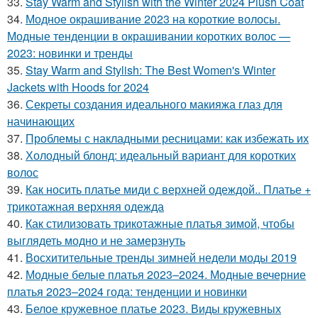
33.
Stay Warm and Stylish with the Winter 2024 Plush Coat
34.
Модное окрашивание 2023 на короткие волосы.
Модные тенденции в окрашивании коротких волос —
2023: новинки и тренды
35.
Stay Warm and Stylish: The Best Women's Winter
Jackets with Hoods for 2024
36.
Секреты создания идеального макияжа глаз для
начинающих
37.
Проблемы с накладными ресницами: как избежать их
38.
Холодный блонд: идеальный вариант для коротких
волос
39.
Как носить платье миди с верхней одеждой.. Платье +
трикотажная верхняя одежда
40.
Как стилизовать трикотажные платья зимой, чтобы
выглядеть модно и не замерзнуть
41.
Восхитительные тренды зимней недели моды 2019
42.
Модные белые платья 2023–2024. Модные вечерние
платья 2023–2024 года: тенденции и новинки
43.
Белое кружевное платье 2023. Виды кружевных