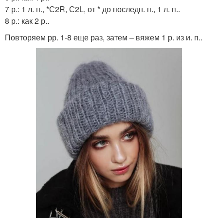
7 р.: 1 л. п., *С2R, С2L, от * до последн. п., 1 л. п..
8 р.: как 2 р..
Повторяем рр. 1-8 еще раз, затем – вяжем 1 р. из и. п..