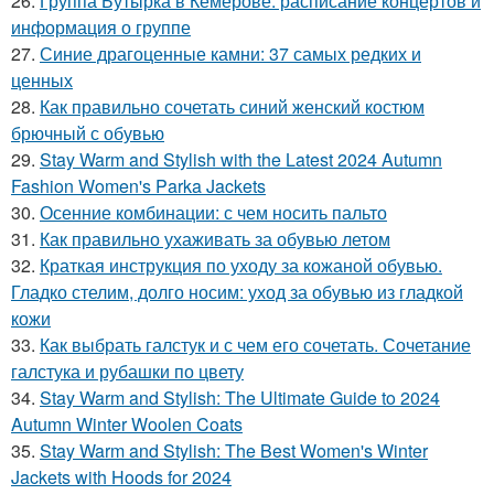
26.
Группа Бутырка в Кемерове: расписание концертов и
информация о группе
27.
Синие драгоценные камни: 37 самых редких и
ценных
28.
Как правильно сочетать синий женский костюм
брючный с обувью
29.
Stay Warm and Stylish with the Latest 2024 Autumn
Fashion Women's Parka Jackets
30.
Осенние комбинации: с чем носить пальто
31.
Как правильно ухаживать за обувью летом
32.
Краткая инструкция по уходу за кожаной обувью.
Гладко стелим, долго носим: уход за обувью из гладкой
кожи
33.
Как выбрать галстук и с чем его сочетать. Сочетание
галстука и рубашки по цвету
34.
Stay Warm and Stylish: The Ultimate Guide to 2024
Autumn Winter Woolen Coats
35.
Stay Warm and Stylish: The Best Women's Winter
Jackets with Hoods for 2024