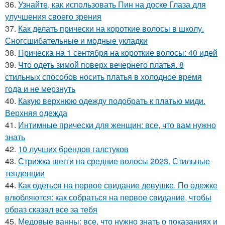
36.
Узнайте, как использовать Пин на доске Глаза для
улучшения своего зрения
37.
Как делать прически на короткие волосы в школу.
Сногсшибательные и модные укладки
38.
Прическа на 1 сентября на короткие волосы: 40 идей
39.
Что одеть зимой поверх вечернего платья. 8
стильных способов носить платья в холодное время
года и не мерзнуть
40.
Какую верхнюю одежду подобрать к платью миди.
Верхняя одежда
41.
Интимные прически для женщин: все, что вам нужно
знать
42.
10 лучших брендов галстуков
43.
Стрижка шегги на средние волосы 2023. Стильные
тенденции
44.
Как одеться на первое свидание девушке. По одежке
влюбляются: как собраться на первое свидание, чтобы
образ сказал все за тебя
45.
Медовые ванны: все, что нужно знать о показаниях и