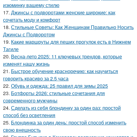
изюминку вашему стилю
17.
Джинсы с подворотами женские широкие: как
сочетать моду и комфорт
18.
Стильные Советы: Как Женщинам Правильно Носить
Джинсы с Подворотом
19.
Какие маршруты для пеших прогулок есть в Нижнем
Тагиле
20.
Весна-лето 2025: 11 ключевых трендов, которые
изменят нашу жизнь
21.
Быстрое обучение красноречию: как научиться
говорить красиво за 2.5 часа
22.
Обувь и одежда: 25 правил для зимы 2025
23.
Ботфорты 2026: стильные сочетания для
современного мужчины
24.
Сделать из себя блондинку за один раз: простой
способ без осветления
25.
Блондинка за один день: простой способ изменить
свою внешность