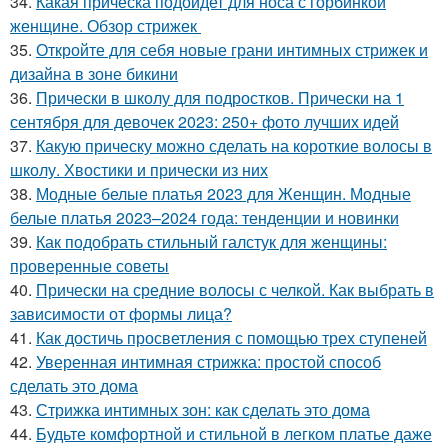
34.
Какая прическа подойдет для носа с горбинкой
женщине. Обзор стрижек
35.
Откройте для себя новые грани интимных стрижек и
дизайна в зоне бикини
36.
Прически в школу для подростков. Прически на 1
сентября для девочек 2023: 250+ фото лучших идей
37.
Какую прическу можно сделать на короткие волосы в
школу. Хвостики и прически из них
38.
Модные белые платья 2023 для Женщин. Модные
белые платья 2023–2024 года: тенденции и новинки
39.
Как подобрать стильный галстук для женщины:
проверенные советы
40.
Прически на средние волосы с челкой. Как выбрать в
зависимости от формы лица?
41.
Как достичь просветления с помощью трех ступеней
42.
Уверенная интимная стрижка: простой способ
сделать это дома
43.
Стрижка интимных зон: как сделать это дома
44.
Будьте комфортной и стильной в легком платье даже