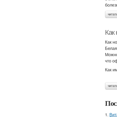
болез
читат
Как
Как н
Белая
Можно
что о
Как и
читат
Пос
1.
Вит