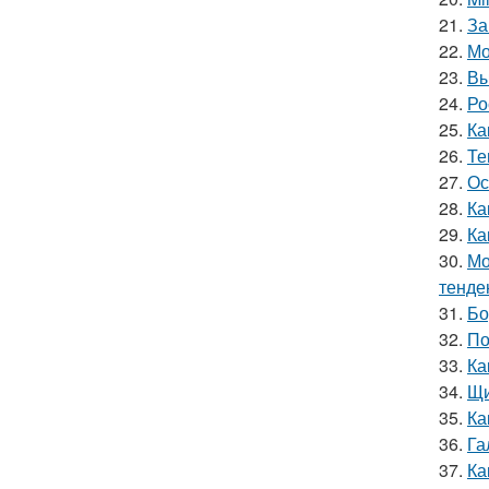
21.
За
22.
Мо
23.
Вы
24.
Ро
25.
Ка
26.
Те
27.
Ос
28.
Ка
29.
Ка
30.
Мо
тенде
31.
Бо
32.
По
33.
Ка
34.
Щи
35.
Ка
36.
Га
37.
Ка