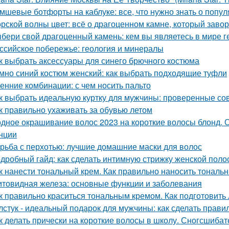
мшевые ботфорты на каблуке: все, что нужно знать о попу
рской волны цвет: всё о драгоценном камне, который заво
бери свой драгоценный камень: кем вы являетесь в мире г
ссийское побережье: геология и минералы
к выбрать аксессуары для синего брючного костюма
мно синий костюм женский: как выбрать подходящие туфли
енние комбинации: с чем носить пальто
к выбрать идеальную куртку для мужчины: проверенные со
к правильно ухаживать за обувью летом
дное окрашивание волос 2023 на короткие волосы блонд. 
нции
рьба с перхотью: лучшие домашние маски для волос
дробный гайд: как сделать интимную стрижку женской поло
к нанести тональный крем. Как правильно наносить тональ
товидная железа: основные функции и заболевания
к правильно краситься тональным кремом. Как подготовить
лстук - идеальный подарок для мужчины: как сделать прав
к делать прически на короткие волосы в школу. Сногсшиба