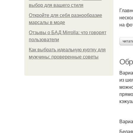
выбор для вашего стиля
Главн
Откройте для себя разнообразие
неско
марсалы в моде
на фо
Отзывы о БАД Mirrolla: что говорят
пользователи
читат
Как выбрать идеальную куртку для
мужчины: проверенные советы
Обр
Вариа
из ше
можно
прямо
кэжуа
Вариа
Белая