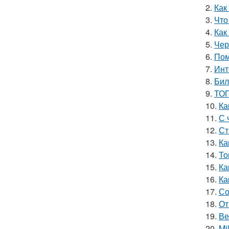
2.
Как
3.
Что
4.
Как
5.
Чер
6.
Пом
7.
Инт
8.
Бил
9.
ТОП
10.
Ка
11.
С 
12.
Ст
13.
Ка
14.
То
15.
Ка
16.
Ка
17.
Со
18.
От
19.
Ве
20.
Mi