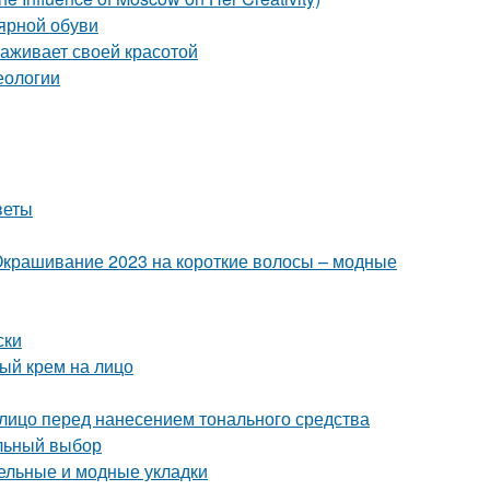
лярной обуви
раживает своей красотой
еологии
веты
Окрашивание 2023 на короткие волосы – модные
ски
ный крем на лицо
 лицо перед нанесением тонального средства
ильный выбор
тельные и модные укладки