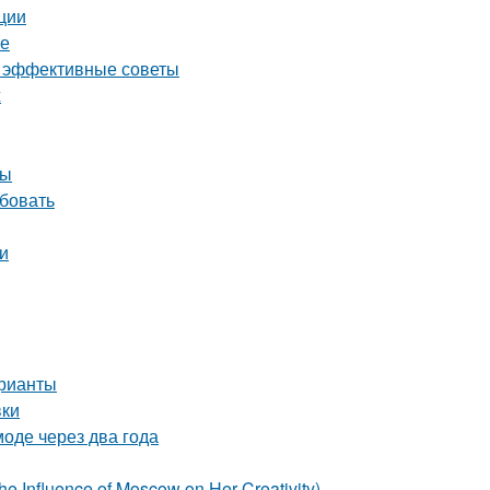
ции
ге
и эффективные советы
ж
ты
обовать
и
арианты
вки
моде через два года
e Influence of Moscow on Her Creativity)