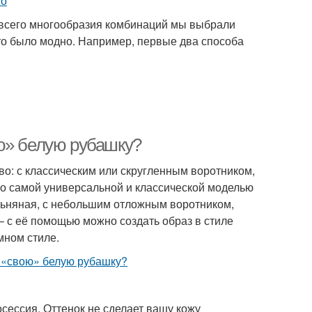
з всего многообразия комбинаций мы выбрали
это было модно. Например, первые два способа
ю» белую рубашку?
во: с классическим или скругленным воротником,
Но самой универсальной и классической моделью
льняная, с небольшим отложным воротником,
 с её помощью можно создать образ в стиле
мном стиле.
сессия. Оттенок не сделает вашу кожу