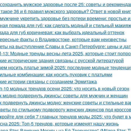
 сохранить мужское здоровье после 25: советы и рекоменда
 такое 36 и 6 правил мужского здоровья? Ответ в новой кни
 мужчине укрепить здоровье без потери времени: простые 
ная помада для губ: как сделать модный и стильный макия
ада для губ коричневая: как выбрать идеальный оттенок
ересные факты о Владивостоке, которые вам неизвестны
еты на выступление Славы в Санкт-Петербурге: цены и да
-13: Модные тренды весны-лета 2025, которые стоит попр
кие исторические здания связаны с русской литературой
чем носить платье зимой 2025: последние модные тенденци
ильные комбинации: как носить пуховик с платьями
кие истории связаны с созданием Эрмитажа
п-10 модных трендов осени 2025: что носить в новый сезон
к модно подвернуть джинсы: советы для мужчин и женщин
к подвернуть джинсы модно: женские советы и стильные в
веты по стильному подвороту женских джинсов под кроссо
кройте для себя 7 главных трендов моды 2025: что будет в 
сна 2025: Топ-5 трендов, которые изменят нашу жизнь
lana Star: Влияние Москвы на Её Творчество" (Milana Star: Th