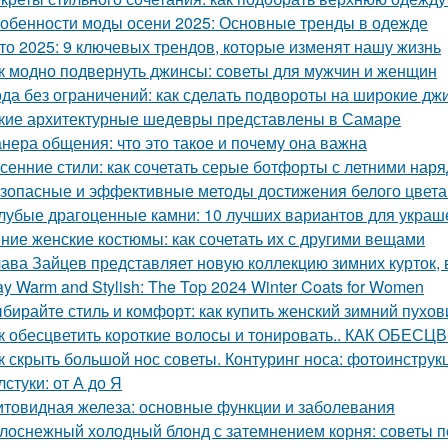
обенности моды осени 2025: Основные тренды в одежде
то 2025: 9 ключевых трендов, которые изменят нашу жизнь
к модно подвернуть джинсы: советы для мужчин и женщин
да без ограничений: как сделать подвороты на широкие дж
кие архитектурные шедевры представлены в Самаре
нера общения: что это такое и почему она важна
сенние стили: как сочетать серые ботфорты с летними нар
зопасные и эффективные методы достижения белого цвета
лубые драгоценные камни: 10 лучших вариантов для украш
ние женские костюмы: как сочетать их с другими вещами
ава Зайцев представляет новую коллекцию зимних курток,
ay Warm and Stylish: The Top 2024 Winter Coats for Women
бирайте стиль и комфорт: как купить женский зимний пухов
к обесцветить короткие волосы и тонировать.. КАК ОБ
к скрыть большой нос советы. Контуринг носа: фотоинструк
лстуки: от А до Я
товидная железа: основные функции и заболевания
лоснежный холодный блонд с затемнением корня: советы п