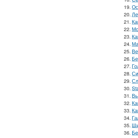
19.
Ос
20.
Ле
21.
Ка
22.
Мо
23.
Ка
24.
Ма
25.
Ве
26.
Бе
27.
Го
28.
Си
29.
Сл
30.
St
31.
Вы
32.
Ка
33.
Ка
34.
Га
35.
Щи
36.
Бе