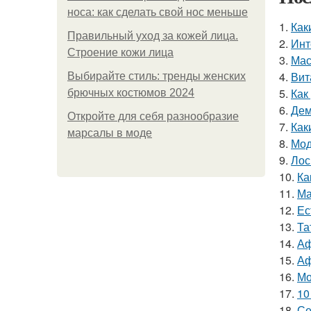
носа: как сделать свой нос меньше
1.
Как
Правильный уход за кожей лица.
2.
Инт
Строение кожи лица
3.
Мас
4.
Вит
Выбирайте стиль: тренды женских
5.
Как
брючных костюмов 2024
6.
Дем
Откройте для себя разнообразие
7.
Как
марсалы в моде
8.
Мод
9.
Лос
10.
Ка
11.
Ма
12.
Ес
13.
Та
14.
Аф
15.
Аф
16.
Мо
17.
10
18.
Се