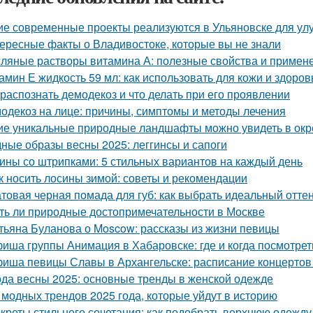
ие современные проекты реализуются в Ульяновске для у
ересные факты о Владивостоке, которые вы не знали
ляные растворы витамина А: полезные свойства и примен
амин Е жидкость 59 мл: как использовать для кожи и здоров
 распознать демодекоз и что делать при его проявлении
одекоз на лице: причины, симптомы и методы лечения
ие уникальные природные ландшафты можно увидеть в ок
ные образы весны 2025: леггинсы и сапоги
ины со штрипками: 5 стильных вариантов на каждый день
к носить лосины зимой: советы и рекомендации
товая черная помада для губ: как выбрать идеальный отте
ть ли природные достопримечательности в Москве
тьяна Буланова о Moscow: рассказы из жизни певицы
иша группы Анимация в Хабаровске: где и когда посмотре
иша певицы Славы в Архангельске: расписание концертов
да весны 2025: основные тренды в женской одежде
 модных трендов 2025 года, которые уйдут в историю
креты стильного сочетания: как подобрать верхнюю одежду