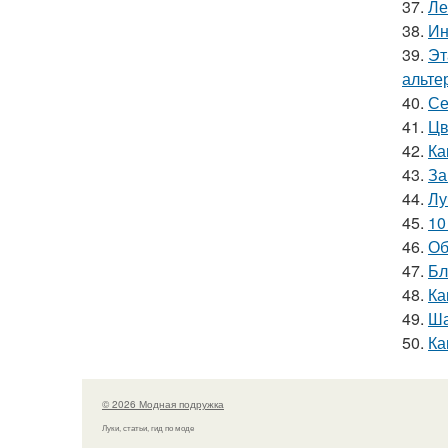
37.
Ле
38.
Ин
39.
Эт
альте
40.
Се
41.
Цв
42.
Ка
43.
За
44.
Лу
45.
10
46.
Об
47.
Бл
48.
Ка
49.
Ша
50.
Ка
© 2026 Модная подружка
Луки, статьи, гид по моде