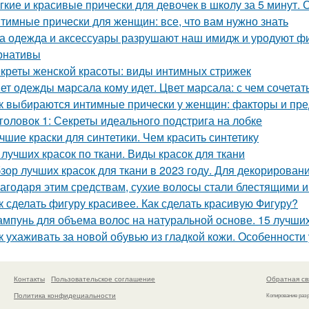
гкие и красивые прически для девочек в школу за 5 минут.
тимные прически для женщин: все, что вам нужно знать
а одежда и аксессуары разрушают наш имидж и уродуют фиг
рнативы
креты женской красоты: виды интимных стрижек
ет одежды марсала кому идет. Цвет марсала: с чем сочетат
к выбираются интимные прически у женщин: факторы и пр
головок 1: Секреты идеального подстрига на лобке
чшие краски для синтетики. Чем красить синтетику
 лучших красок по ткани. Виды красок для ткани
зор лучших красок для ткани в 2023 году. Для декорирован
агодаря этим средствам, сухие волосы стали блестящими 
к сделать фигуру красивее. Как сделать красивую Фигуру?
мпунь для объема волос на натуральной основе. 15 лучших
к ухаживать за новой обувью из гладкой кожи. Особенност
Контакты
Пользовательское соглашение
Обратная св
Политика конфидециальности
Копирование раз