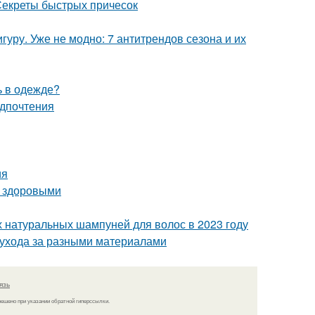
 Секреты быстрых причесок
уру. Уже не модно: 7 антитрендов сезона и их
ь в одежде?
едпочтения
ия
и здоровыми
 натуральных шампуней для волос в 2023 году
и ухода за разными материалами
язь
решено при указании обратной гиперссылки.