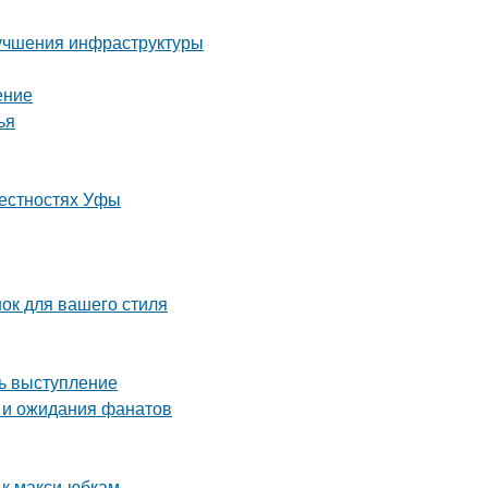
лучшения инфраструктуры
ение
ья
рестностях Уфы
нок для вашего стиля
ть выступление
 и ожидания фанатов
 к макси-юбкам