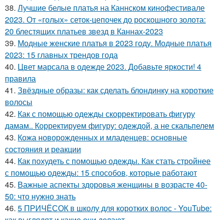
38.
Лучшие белые платья на Каннском кинофестивале
2023. От «голых» сеток-цепочек до роскошного золота:
20 блестящих платьев звезд в Каннах-2023
39.
Модные женские платья в 2023 году. Модные платья
2023: 15 главных трендов года
40.
Цвет марсала в одежде 2023. Добавьте яркости! 4
правила
41.
Звёздные образы: как сделать блондинку на короткие
волосы
42.
Как с помощью одежды скорректировать фигуру
дамам.. Корректируем фигуру: одеждой, а не скальпелем
43.
Кожа новорожденных и младенцев: основные
состояния и реакции
44.
Как похудеть с помощью одежды. Как стать стройнее
с помощью одежды: 15 способов, которые работают
45.
Важные аспекты здоровья женщины в возрасте 40-
50: что нужно знать
46.
5 ПРИЧЁСОК в школу для коротких волос ‍- YouTube:
как выглядят и какие они делают