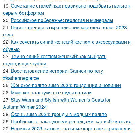
19.
Сочетание стилей: как правильно подобрать пальто к
серым ботфортам
20.
Российское побережье: геология и минералы
21.
Новые тренды в окрашивании коротких волос 2023
года
22.
Как сочетать синий женский костюм с аксессуарами и
обувью
23.
Темно синий костюм женский: как выбрать
подходящие туфли
24.
Восстановление истории: Записи по тегу
#katherinepierce
25.
Женское пальто зима 2024: тенденции и новинки
26.
Мужские галстуки: все виды и стили
27.
Stay Warm and Stylish with Women's Coats for
Autumn/Winter 2024
28.
Осень-зима 2024: тренды в модных пальто
29.
Проблемы с накладными ресницами: как избежать их
30.
Новинки 2023: самые стильные короткие стрижки для