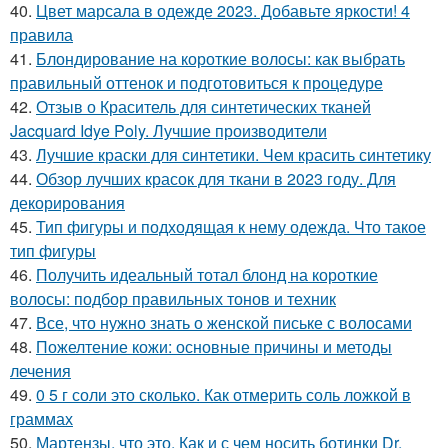
40.
Цвет марсала в одежде 2023. Добавьте яркости! 4
правила
41.
Блондирование на короткие волосы: как выбрать
правильный оттенок и подготовиться к процедуре
42.
Отзыв о Краситель для синтетических тканей
Jacquard Idye Poly. Лучшие производители
43.
Лучшие краски для синтетики. Чем красить синтетику
44.
Обзор лучших красок для ткани в 2023 году. Для
декорирования
45.
Тип фигуры и подходящая к нему одежда. Что такое
тип фигуры
46.
Получить идеальный тотал блонд на короткие
волосы: подбор правильных тонов и техник
47.
Все, что нужно знать о женской письке с волосами
48.
Пожелтение кожи: основные причины и методы
лечения
49.
0 5 г соли это сколько. Как отмерить соль ложкой в
граммах
50.
Мартензы, что это. Как и с чем носить ботинки Dr.