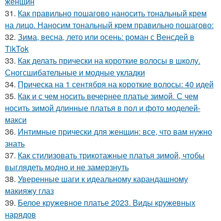
женщин
31.
Как правильно пошагово наносить тональный крем
на лицо. Наносим тональный крем правильно пошагово:
32.
Зима, весна, лето или осень: роман с Венсдей в
TikTok
33.
Как делать прически на короткие волосы в школу.
Сногсшибательные и модные укладки
34.
Прическа на 1 сентября на короткие волосы: 40 идей
35.
Как и с чем носить вечернее платье зимой. С чем
носить зимой длинные платья в пол и фото моделей-
макси
36.
Интимные прически для женщин: все, что вам нужно
знать
37.
Как стилизовать трикотажные платья зимой, чтобы
выглядеть модно и не замерзнуть
38.
Уверенные шаги к идеальному карандашному
макияжу глаз
39.
Белое кружевное платье 2023. Виды кружевных
нарядов