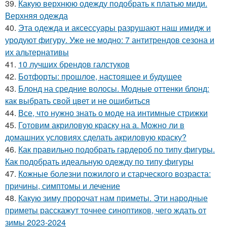
39.
Какую верхнюю одежду подобрать к платью миди.
Верхняя одежда
40.
Эта одежда и аксессуары разрушают наш имидж и
уродуют фигуру. Уже не модно: 7 антитрендов сезона и
их альтернативы
41.
10 лучших брендов галстуков
42.
Ботфорты: прошлое, настоящее и будущее
43.
Блонд на средние волосы. Модные оттенки блонд:
как выбрать свой цвет и не ошибиться
44.
Все, что нужно знать о моде на интимные стрижки
45.
Готовим акриловую краску на а. Можно ли в
домашних условиях сделать акриловую краску?
46.
Как правильно подобрать гардероб по типу фигуры.
Как подобрать идеальную одежду по типу фигуры
47.
Кожные болезни пожилого и старческого возраста:
причины, симптомы и лечение
48.
Какую зиму пророчат нам приметы. Эти народные
приметы расскажут точнее синоптиков, чего ждать от
зимы 2023-2024