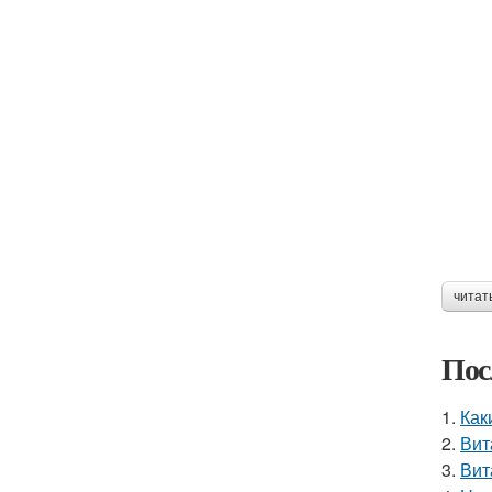
читат
Пос
1.
Как
2.
Вит
3.
Вит