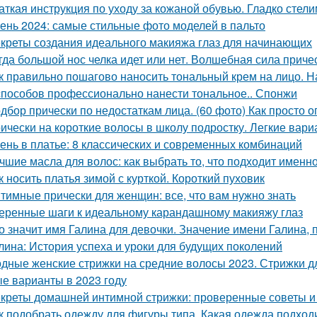
аткая инструкция по уходу за кожаной обувью. Гладко стелим
ень 2024: самые стильные фото моделей в пальто
креты создания идеального макияжа глаз для начинающих
гда большой нос челка идет или нет. Волшебная сила приче
к правильно пошагово наносить тональный крем на лицо. 
способов профессионально нанести тональное.. Спонжи
дбор прически по недостаткам лица. (60 фото) Как просто 
ически на короткие волосы в школу подростку. Легкие вар
ень в платье: 8 классических и современных комбинаций
чшие масла для волос: как выбрать то, что подходит именн
к носить платья зимой с курткой. Короткий пуховик
тимные прически для женщин: все, что вам нужно знать
еренные шаги к идеальному карандашному макияжу глаз
о значит имя Галина для девочки. Значение имени Галина, 
лина: История успеха и уроки для будущих поколений
дные женские стрижки на средние волосы 2023. Стрижки дл
е варианты в 2023 году
креты домашней интимной стрижки: проверенные советы и
к подобрать одежду для фигуры типа. Какая одежда подход