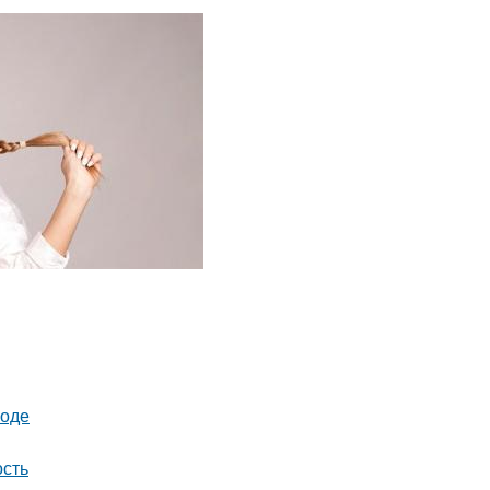
роде
ость