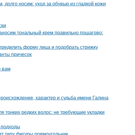
, долго носим: уход за обувью из гладкой кожи
ски
Наносим тональный крем правильно пошагово:
определить форму лица и подобрать стрижку
ианты причесок
о вам
происхождение, характер и судьба имени Галина
я тонких редких волос: не требующие укладки
 подходы
ит типу фигуры прямоугольник