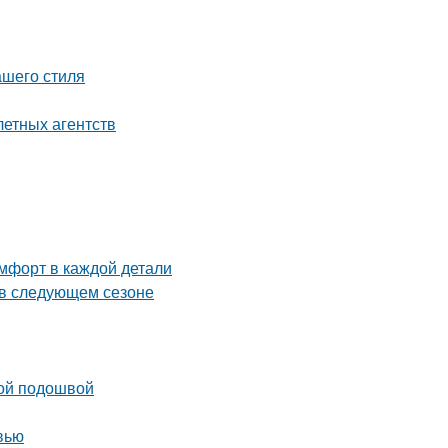
ашего стиля
летных агентств
мфорт в каждой детали
ь в следующем сезоне
кой подошвой
вью