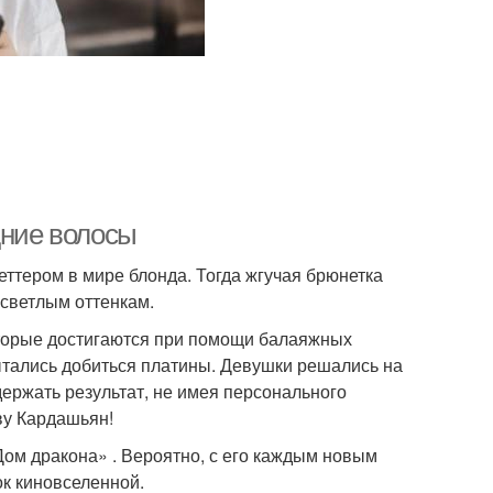
дние волосы
ттером в мире блонда. Тогда жгучая брюнетка
 светлым оттенкам.
оторые достигаются при помощи балаяжных
пытались добиться платины. Девушки решались на
держать результат, не имея персонального
тву Кардашьян!
Дом дракона» . Вероятно, с его каждым новым
ок киновселенной.