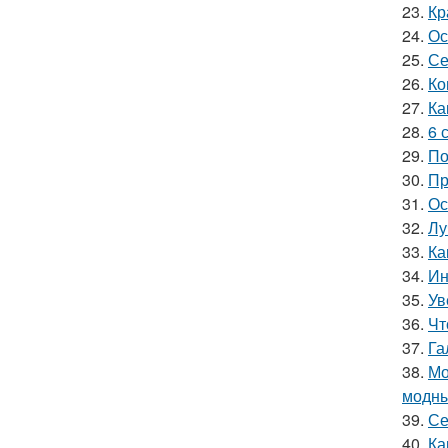
23.
Кр
24.
Ос
25.
Се
26.
Ко
27.
Ка
28.
6 
29.
По
30.
Пр
31.
Ос
32.
Лу
33.
Ка
34.
Ин
35.
Ув
36.
Чт
37.
Га
38.
Мо
модны
39.
Се
40.
Ка