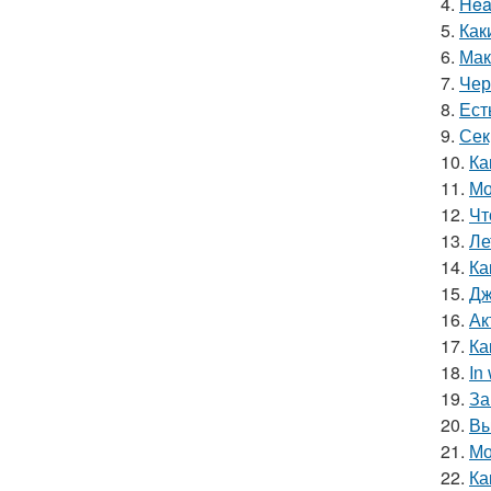
4.
Hea
5.
Как
6.
Мак
7.
Чер
8.
Ест
9.
Сек
10.
Ка
11.
Мо
12.
Чт
13.
Ле
14.
Ка
15.
Дж
16.
Ак
17.
Ка
18.
In
19.
За
20.
Вы
21.
Мо
22.
Ка