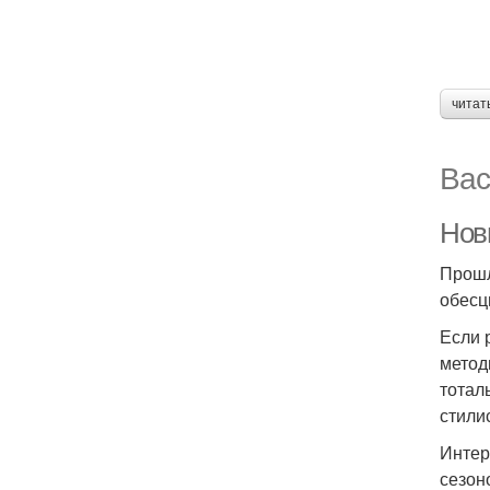
читат
Вас
Нов
Прошл
обесц
Если 
метод
тотал
стили
Интер
сезон