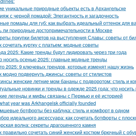
dlines:
ие уникальные природные объекты есть в Архангельске
ияж с черной помадой: Элегантность и загадочность
ные помады для губ: как выбрать идеальный оттенок для в
ь ли природные достопримечательности в Москве
реты покупки билетов на выступления Славы: советы от би
к сочетать куртку с платьем: модные советы
да 2025: Какие тренды будут лидировать через три года
о носить осенью 2025: главные модные тренды
то 2025: 9 ключевых трендов, которые изменят нашу жизнь
к модно подвернуть джинсы: советы от стилистов
инсы женские летние мом бананы с подворотом: стиль и ко
туальные новинки и тренды в одежде 2025 года: что носит
кие легенды и мифы связаны с Пермью и её историей
 what year was Arkhangelsk officially founded
мшевые ботфорты без каблука: стиль и комфорт в одном
бор идеального аксессуара: как сочетать ботфорты с плос
рская волна: секреты драгоценного камня
к правильно сочетать синий женский костюм брючный с обу