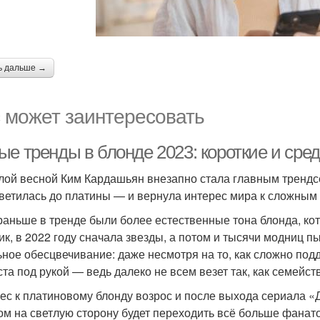
ь дальше →
 может заинтересовать
ые тренды в блонде 2023: короткие и сре
ой весной Ким Кардашьян внезапно стала главным трендсе
ветилась до платины — и вернула интерес мира к сложным
раньше в тренде были более естественные тона блонда, к
ик, в 2022 году сначала звезды, а потом и тысячи модниц 
ьное обесцвечивание: даже несмотря на то, как сложно под
ста под рукой — ведь далеко не всем везет так, как семейс
ес к платиновому блонду возрос и после выхода сериала «
ом на светлую сторону будет переходить всё больше фанат