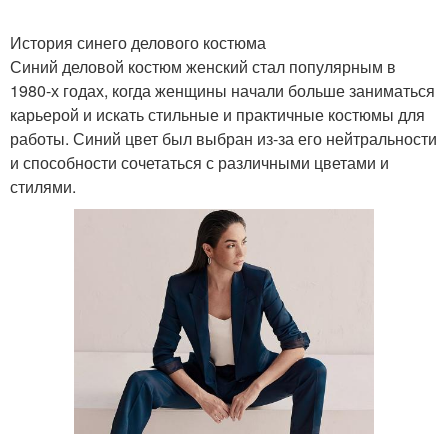
История синего делового костюма
Костюмы от
Синий деловой костюм женский стал популярным в
Юбочные костюмы
белорусских
1980-х годах, когда женщины начали больше заниматься
дизайнеров
карьерой и искать стильные и практичные костюмы для
работы. Синий цвет был выбран из-за его нейтральности
и способности сочетаться с различными цветами и
Мужские костюмы
Костюмы в сезоне
стилями.