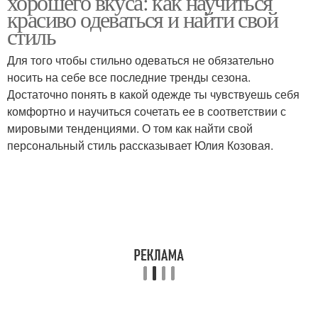
хорошего вкуса: как научиться
красиво одеваться и найти свой
стиль
Для того чтобы стильно одеваться не обязательно
Деловой костюм
Брючные костюмы
носить на себе все последние тренды сезона.
Достаточно понять в какой одежде ты чувствуешь себя
комфортно и научиться сочетать ее в соответствии с
мировыми тенденциями. О том как найти свой
Модные костюмы
Деловые костюмы
персональный стиль рассказывает Юлия Козовая.
Костюмы для женщин
Костюмы с юбкой
Костюмы от
Юбочные костюмы
белорусских
дизайнеров