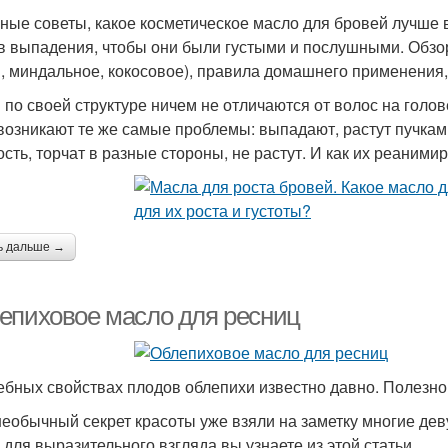
ные советы, какое косметическое масло для бровей лучше в
в выпадения, чтобы они были густыми и послушными. Обзо
, миндальное, кокосовое), правила домашнего применения,
 по своей структуре ничем не отличаются от волос на голове
возникают те же самые проблемы: выпадают, растут пучкам
ость, торчат в разные стороны, не растут. И как их реаними
ь дальше →
епиховое масло для ресниц
ебных свойствах плодов облепихи известно давно. Полезно
необычный секрет красоты уже взяли на заметку многие дев
 для выразительного взгляда вы узнаете из этой статьи.