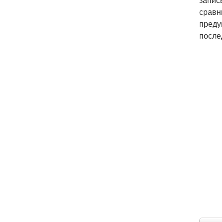
сравн
преду
после