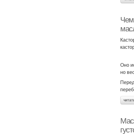
Чем
мас
Касто
касто
Оно и
но ве
Перед
переб
читат
Мас
гус