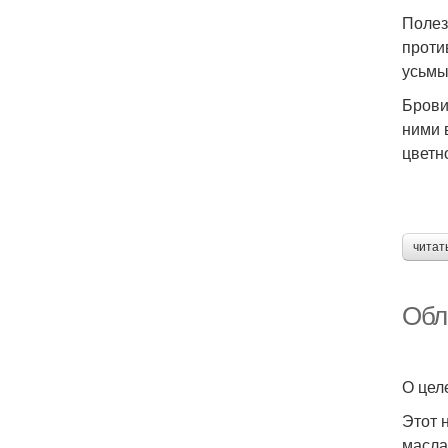
Полез
проти
усьмы
Брови
ними 
цветн
читат
Обл
О цел
Этот 
масла