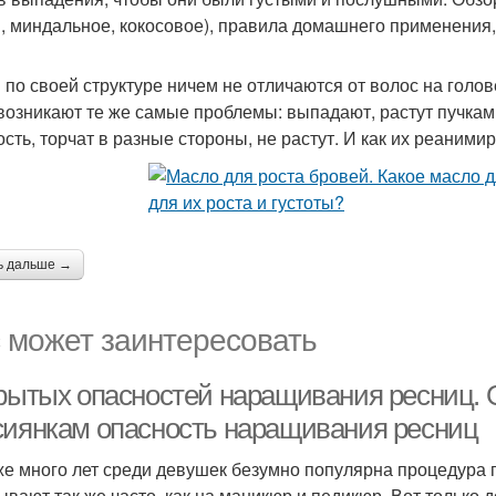
, миндальное, кокосовое), правила домашнего применения,
 по своей структуре ничем не отличаются от волос на голове
возникают те же самые проблемы: выпадают, растут пучкам
ость, торчат в разные стороны, не растут. И как их реаними
ь дальше →
 может заинтересовать
крытых опасностей наращивания ресниц.
сиянкам опасность наращивания ресниц
же много лет среди девушек безумно популярна процедура
вают так же часто, как на маникюр и педикюр. Вот только до