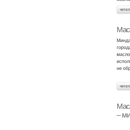
читат
Мас
Минда
город
масло
испол
не об
читат
Мас
– м