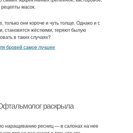
 рецепты масок.
, только они короче и чуть толще. Однако и с
и, становятся жёсткими, теряют былую
ровать в таких случаях?
 Офтальмолог раскрыла
 по наращиванию ресниц — в салонах на нее
 сих пор не все знают о том, что эта