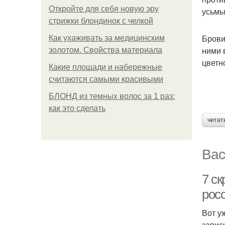
Откройте для себя новую эру
усьмы
стрижки блондинок с челкой
Брови
Как ухаживать за медицинским
ними 
золотом. Свойства материала
цветн
Какие площади и набережные
считаются самыми красивыми
БЛОНД из темных волос за 1 раз:
как это сделать
читат
Вас
7 с
рос
Вот у
записы