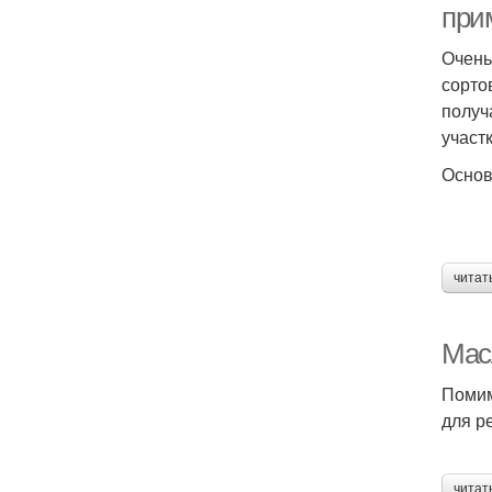
при
Очень
сорто
получ
участ
Основ
читат
Мас
Помим
для р
читат