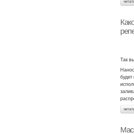
читат
Как
реп
Так в
Нанос
будет
испол
залив
распр
читат
Мас