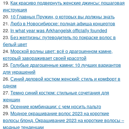
19.
Как красиво подвернуть женские джинсы: пошаговая
инструкция
20.
10 Главных Пружин, о которых вы должны знать
21.
Любэ в Новосибирске: полная афиша концертов
22.
In what year was Arkhangelsk officially founded
23.
Без желтизны: путеводитель по покраске волос в
белый цвет
24.
Морской волны цвет: всё о драгоценном камне,
который завораживает своей красотой
25.
Голубые драгоценные камни: 10 лучших вариантов
для украшений
26.
Синий деловой костюм женский: стиль и комфорт в
одном
27.
Темно синий костюм: стильные сочетания для
женщин
28.
Осенние комбинации: с чем носить пальто
29.
Модное окрашивание волос 2023 на короткие
волосы блонд. Окрашивание 2023 на короткие волосы –
модные тенденции