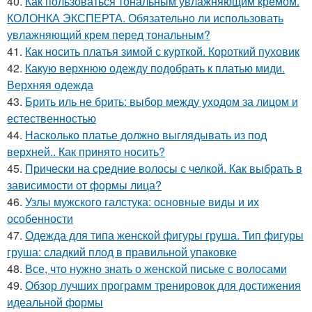
40.
Как пользоваться тональным увлажняющим кремом.
КОЛОНКА ЭКСПЕРТА. Обязательно ли использовать
увлажняющий крем перед тональным?
41.
Как носить платья зимой с курткой. Короткий пуховик
42.
Какую верхнюю одежду подобрать к платью миди.
Верхняя одежда
43.
Брить иль не брить: выбор между уходом за лицом и
естественностью
44.
Насколько платье должно выглядывать из под
верхней.. Как принято носить?
45.
Прически на средние волосы с челкой. Как выбрать в
зависимости от формы лица?
46.
Узлы мужского галстука: основные виды и их
особенности
47.
Одежда для типа женской фигуры груша. Тип фигуры
груша: сладкий плод в правильной упаковке
48.
Все, что нужно знать о женской письке с волосами
49.
Обзор лучших программ тренировок для достижения
идеальной формы