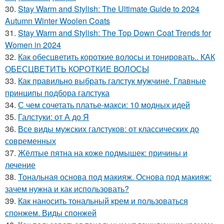
30.
Stay Warm and Stylish: The Ultimate Guide to 2024
Autumn Winter Woolen Coats
31.
Stay Warm and Stylish: The Top Down Coat Trends for
Women in 2024
32.
Как обесцветить короткие волосы и тонировать.. КАК
ОБЕСЦВЕТИТЬ КОРОТКИЕ ВОЛОСЫ
33.
Как правильно выбрать галстук мужчине. Главные
принципы подбора галстука
34.
С чем сочетать платье-макси: 10 модных идей
35.
Галстуки: от А до Я
36.
Все виды мужских галстуков: от классических до
современных
37.
Жёлтые пятна на коже подмышек: причины и
лечение
38.
Тональная основа под макияж. Основа под макияж:
зачем нужна и как использовать?
39.
Как наносить тональный крем и пользоваться
спонжем. Виды спонжей