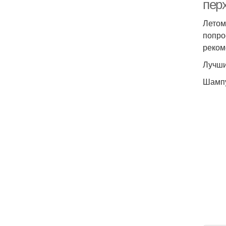
перх
Летом
попро
реком
Лучши
Шампу