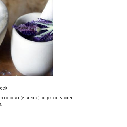
tock
и головы (и волос): перхоть может
и.