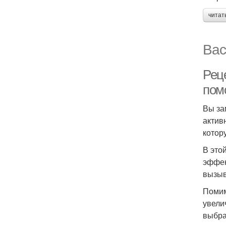
читат
Вас
Реце
пом
Вы за
актив
котор
В это
эффек
вызыв
Помим
увели
выбра