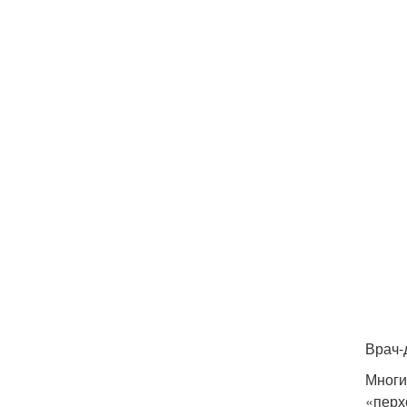
Врач-
Многи
«перх