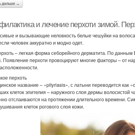
ь дальше →
филактика и лечение перхоти зимой. Перх
сивые и вызывающие неловкость белые чешуйки на волосах
если человек аккуратно и модно одет.
ерхоть – легкая форма себорейного дерматита. По данным 
. Появление перхоти провоцируют многие факторы – от н
асположенности.
акое перхоть
инское название – «pityriasis», с латыни переводится как 
ших клеток эпителия – наружного слоя дермы волосистой ч
нно отслаиваются на протяжении длительного времени. Си
ушивания клеток рогового слоя кожи.