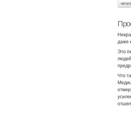
читат
Про
Некра
даже 
Это п
людей
предр
Что т
Медиц
отмер
усиле
отшел