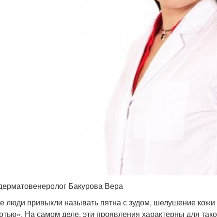
дерматовенеролог Бакурова Вера
е люди привыкли называть пятна с зудом, шелушение кожи
отью». На самом деле, эти проявления характерны для так