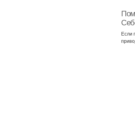
Пом
Себ
Если 
приво