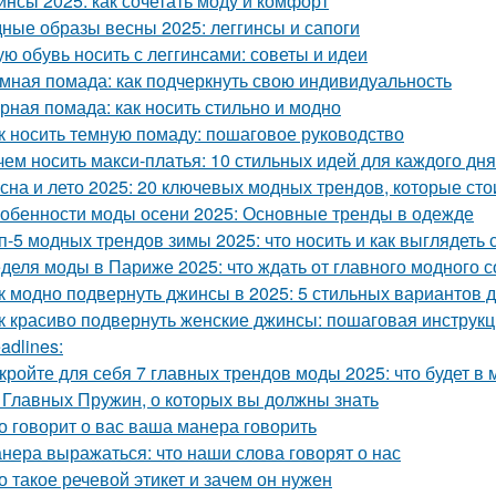
инсы 2025: как сочетать моду и комфорт
ные образы весны 2025: леггинсы и сапоги
ую обувь носить с леггинсами: советы и идеи
мная помада: как подчеркнуть свою индивидуальность
рная помада: как носить стильно и модно
к носить темную помаду: пошаговое руководство
чем носить макси-платья: 10 стильных идей для каждого дня
сна и лето 2025: 20 ключевых модных трендов, которые сто
обенности моды осени 2025: Основные тренды в одежде
п-5 модных трендов зимы 2025: что носить и как выглядеть 
деля моды в Париже 2025: что ждать от главного модного 
к модно подвернуть джинсы в 2025: 5 стильных вариантов д
к красиво подвернуть женские джинсы: пошаговая инструк
adlines:
кройте для себя 7 главных трендов моды 2025: что будет в 
 Главных Пружин, о которых вы должны знать
о говорит о вас ваша манера говорить
нера выражаться: что наши слова говорят о нас
о такое речевой этикет и зачем он нужен