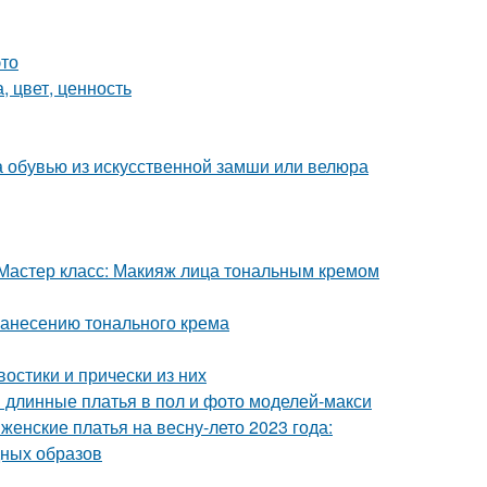
это
, цвет, ценность
за обувью из искусственной замши или велюра
 Мастер класс: Макияж лица тональным кремом
нанесению тонального крема
остики и прически из них
ой длинные платья в пол и фото моделей-макси
енские платья на весну-лето 2023 года:
дных образов