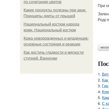
по сочетанию цветов
При о
Какие продукты полезны при акне.
Зеле
Принципы диеты от прыщей
Родст
Национальный костюм народа
коми. Национальный костюм
Кожа новорожденных и младенцев:
основные состояния и реакции
читат
Как достичь гладкости и мягкости
ступней. Ванночки
Пос
1.
Вит
2.
Как
3.
Где
4.
Кле
5.
Как
6.
С к