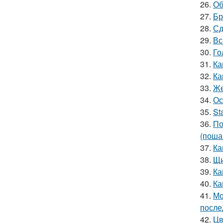
26.
Об
27.
Бр
28.
Сд
29.
Вс
30.
Го
31.
Ка
32.
Ка
33.
Же
34.
Ос
35.
St
36.
По
(поша
37.
Ка
38.
Щи
39.
Ка
40.
Ка
41.
Мо
после
42.
Цв