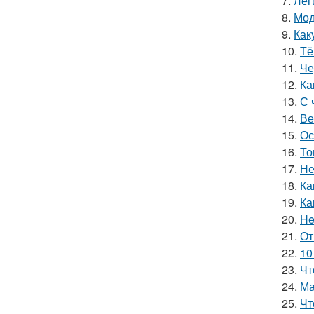
7.
Лег
8.
Мод
9.
Как
10.
Тё
11.
Че
12.
Ка
13.
С 
14.
Ве
15.
Ос
16.
То
17.
Не
18.
Ка
19.
Ка
20.
He
21.
От
22.
10
23.
Чт
24.
Ма
25.
Чт