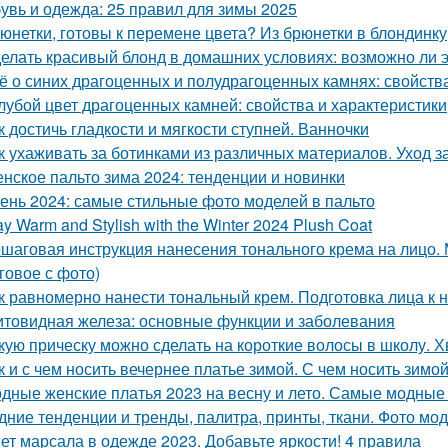
увь и одежда: 25 правил для зимы 2025
юнетки, готовы к перемене цвета? Из брюнетки в блондинку
елать красивый блонд в домашних условиях: возможно ли 
ё о синих драгоценных и полудрагоценных камнях: свойства
лубой цвет драгоценных камней: свойства и характеристики
к достичь гладкости и мягкости ступней. Ванночки
к ухаживать за ботинками из различных материалов. Уход 
нское пальто зима 2024: тенденции и новинки
ень 2024: самые стильные фото моделей в пальто
ay Warm and Stylish with the Winter 2024 Plush Coat
шаговая инструкция нанесения тонального крема на лицо.
говое с фото)
к равномерно нанести тональный крем. Подготовка лица к 
товидная железа: основные функции и заболевания
кую прическу можно сделать на короткие волосы в школу. Хв
к и с чем носить вечернее платье зимой. С чем носить зим
дные женские платья 2023 на весну и лето. Самые модные ж
дние тенденции и тренды, палитра, принты, ткани. Фото мо
ет марсала в одежде 2023. Добавьте яркости! 4 правила