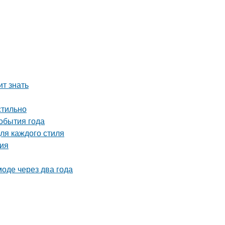
ит знать
стильно
события года
ля каждого стиля
ция
моде через два года