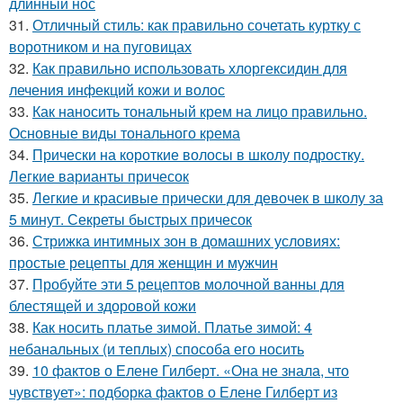
длинный нос
31.
Отличный стиль: как правильно сочетать куртку с
воротником и на пуговицах
32.
Как правильно использовать хлоргексидин для
лечения инфекций кожи и волос
33.
Как наносить тональный крем на лицо правильно.
Основные виды тонального крема
34.
Прически на короткие волосы в школу подростку.
Легкие варианты причесок
35.
Легкие и красивые прически для девочек в школу за
5 минут. Секреты быстрых причесок
36.
Стрижка интимных зон в домашних условиях:
простые рецепты для женщин и мужчин
37.
Пробуйте эти 5 рецептов молочной ванны для
блестящей и здоровой кожи
38.
Как носить платье зимой. Платье зимой: 4
небанальных (и теплых) способа его носить
39.
10 фактов о Елене Гилберт. «Она не знала, что
чувствует»: подборка фактов о Елене Гилберт из