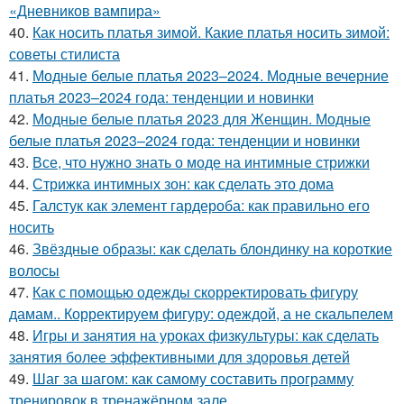
«Дневников вампира»
40.
Как носить платья зимой. Какие платья носить зимой:
советы стилиста
41.
Модные белые платья 2023–2024. Модные вечерние
платья 2023–2024 года: тенденции и новинки
42.
Модные белые платья 2023 для Женщин. Модные
белые платья 2023–2024 года: тенденции и новинки
43.
Все, что нужно знать о моде на интимные стрижки
44.
Стрижка интимных зон: как сделать это дома
45.
Галстук как элемент гардероба: как правильно его
носить
46.
Звёздные образы: как сделать блондинку на короткие
волосы
47.
Как с помощью одежды скорректировать фигуру
дамам.. Корректируем фигуру: одеждой, а не скальпелем
48.
Игры и занятия на уроках физкультуры: как сделать
занятия более эффективными для здоровья детей
49.
Шаг за шагом: как самому составить программу
тренировок в тренажёрном зале