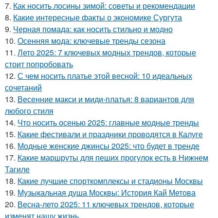
7.
Как носить лосины зимой: советы и рекомендации
8.
Какие интересные факты о экономике Сургута
9.
Черная помада: как носить стильно и модно
10.
Осенняя мода: ключевые тренды сезона
11.
Лето 2025: 7 ключевых модных трендов, которые
стоит попробовать
12.
С чем носить платье этой весной: 10 идеальных
сочетаний
13.
Весенние макси и миди-платья: 8 вариантов для
любого стиля
14.
Что носить осенью 2025: главные модные тренды
15.
Какие фестивали и праздники проводятся в Калуге
16.
Модные женские джинсы 2025: что будет в тренде
17.
Какие маршруты для пеших прогулок есть в Нижнем
Тагиле
18.
Какие лучшие спорткомплексы и стадионы Москвы
19.
Музыкальная душа Москвы: История Кай Метова
20.
Весна-лето 2025: 11 ключевых трендов, которые
изменят нашу жизнь