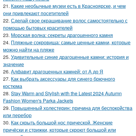
21.
Какие необычные музеи есть в Красноярске, и чем
они привлекают посетителей
22.
Сделай свое окрашивание волос самостоятельно с
помощью бытовых красителей
23.
Морская волна: секреты драгоценного камня
24.
Пляжные сокровища: самые ценные камни, которые
можно найти на пляже
25.
Удивительные синие драгоценные камни: история и
значение
26.
Алфавит драгоценных камней: от А до Я
27.
Как выбрать аксессуары для синего брючного
костюма
28.
Stay Warm and Stylish with the Latest 2024 Autumn
Fashion Women's Parka Jackets
29.
Повышенный холестерин: причина для беспокойства
или перебор
30.
Как скрыть большой нос прической. Женские
причёски и стрижки, которые скроют большой или