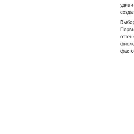
удиви
созда
Выбор
Первы
оттен
фиоле
факто