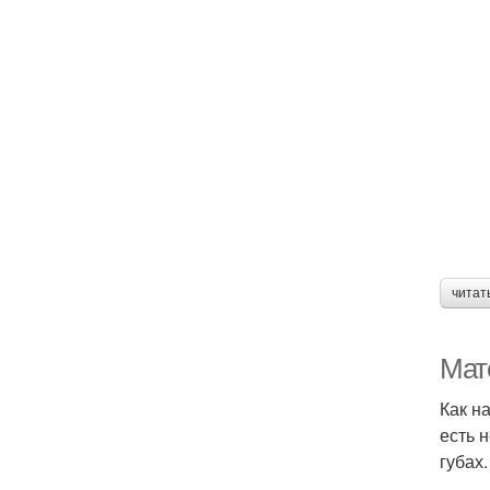
читат
Мат
Как н
есть 
губах.