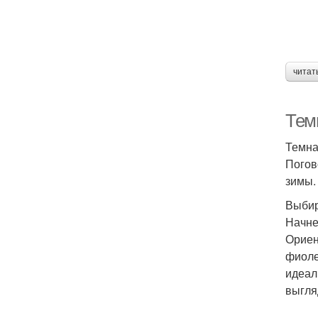
читат
Тем
Темна
Погов
зимы.
Выбир
Начне
Ориен
фиоле
идеал
выгля