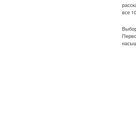
расск
все 1
Выбор
Перво
насыщ