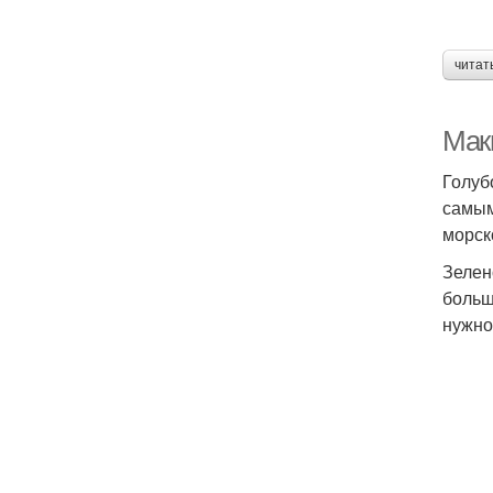
читат
Мак
Голуб
самым
морск
Зелен
больш
нужно