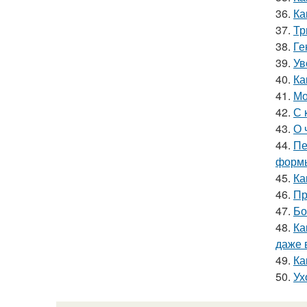
36.
Ка
37.
Тр
38.
Ге
39.
Ув
40.
Ка
41.
Мо
42.
С 
43.
О 
44.
Пе
форм
45.
Ка
46.
Пр
47.
Бо
48.
Ка
даже 
49.
Ка
50.
Ух