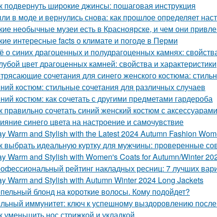
к подвернуть широкие джинсы: пошаговая инструкция
ли в моде и вернулись снова: как прошлое определяет на
кие необычные музеи есть в Красноярске, и чем они привл
кие интересные facts о климате и погоде в Перми
ё о синих драгоценных и полудрагоценных камнях: свойства
лубой цвет драгоценных камней: свойства и характеристики
трясающие сочетания для синего женского костюма: стиль
ний костюм: стильные сочетания для различных случаев
ний костюм: как сочетать с другими предметами гардероба
к правильно сочетать синий женский костюм с аксессуарам
ияние синего цвета на настроение и самочувствие
ay Warm and Stylish with the Latest 2024 Autumn Fashion Wom
к выбрать идеальную куртку для мужчины: проверенные со
ay Warm and Stylish with Women's Coats for Autumn/Winter 20
офессиональный рейтинг накладных ресниц: 7 лучших вар
ay Warm and Stylish with Autumn Winter 2024 Long Jackets
пельный блонд на короткие волосы. Кому подойдет?
льный иммунитет: ключ к успешному выздоровлению после
к уменьшить нос стрижкой и укладкой.