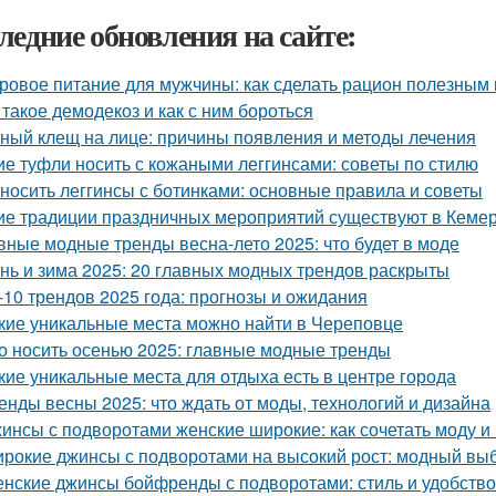
ледние обновления на сайте:
ровое питание для мужчины: как сделать рацион полезным
 такое демодекоз и как с ним бороться
ный клещ на лице: причины появления и методы лечения
ие туфли носить с кожаными леггинсами: советы по стилю
 носить леггинсы с ботинками: основные правила и советы
ие традиции праздничных мероприятий существуют в Кеме
вные модные тренды весна-лето 2025: что будет в моде
нь и зима 2025: 20 главных модных трендов раскрыты
-10 трендов 2025 года: прогнозы и ожидания
кие уникальные места можно найти в Череповце
о носить осенью 2025: главные модные тренды
кие уникальные места для отдыха есть в центре города
енды весны 2025: что ждать от моды, технологий и дизайна
инсы с подворотами женские широкие: как сочетать моду и
рокие джинсы с подворотами на высокий рост: модный выб
нские джинсы бойфренды с подворотами: стиль и удобство