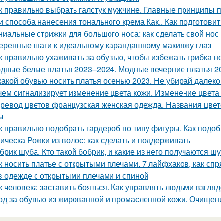
к правильно выбрать галстук мужчине. Главные принципы п
и способа нанесения тонального крема Как.. Как подготови
ниальные стрижки для большого носа: как сделать свой но
еренные шаги к идеальному карандашному макияжу глаз
к правильно ухаживать за обувью, чтобы избежать грибка н
дные белые платья 2023–2024. Модные вечерние платья 20
какой обувью носить платья осенью 2023. Не убирай далеко
чем сигнализирует изменение цвета кожи. Изменение цвета
ревод цветов французская женская одежда. Названия цвет
ы
к правильно подобрать гардероб по типу фигуры. Как подо
ическа Рожки из волос: как сделать и поддерживать
брик шуба. Кто такой бобрик, и какие из него получаются ш
к носить платье с открытыми плечами. 7 лайфхаков, как сп
в одежде с открытыми плечами и спиной
к человека заставить бояться. Как управлять людьми взгля
од за обувью из жированной и промасленной кожи. Очищен