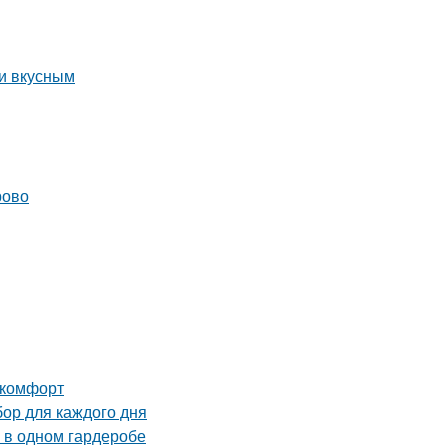
 и вкусным
рово
 комфорт
ор для каждого дня
 в одном гардеробе