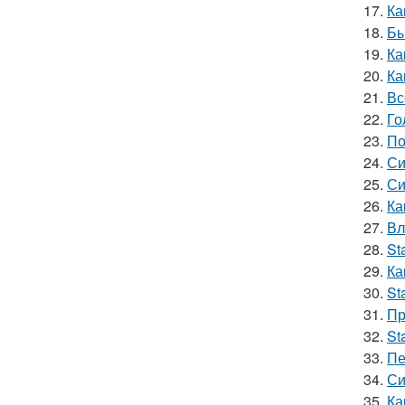
17.
Ка
18.
Бы
19.
Ка
20.
Ка
21.
Вс
22.
Го
23.
По
24.
Си
25.
Си
26.
Ка
27.
Вл
28.
St
29.
Ка
30.
St
31.
Пр
32.
St
33.
Пе
34.
Си
35.
Ка