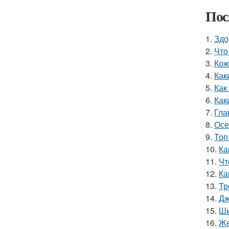
Пос
1.
Здо
2.
Что
3.
Кож
4.
Как
5.
Как
6.
Как
7.
Гла
8.
Осе
9.
Топ
10.
Ка
11.
Чт
12.
Ка
13.
Тр
14.
Дж
15.
Ши
16.
Же