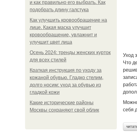
и как правильно его выбрать. Как
подобрать длину галстука
Как улучшить кровообращение на
лице. Какая маска улучшит
кровообращение, увлажнит и
улучшит цвет лица
Осень 2024: тренды женских курток
Уход 
для всех стилей
Что д
решив
Краткая инструкция по уходу за
запис
кожаной обувью. Гладко стелим,
работ
долго носим: уход за обувью из
допол
гладкой кожи
Можно
Какие исторические районы
себя 
Москвы сохраняют свой облик
читат