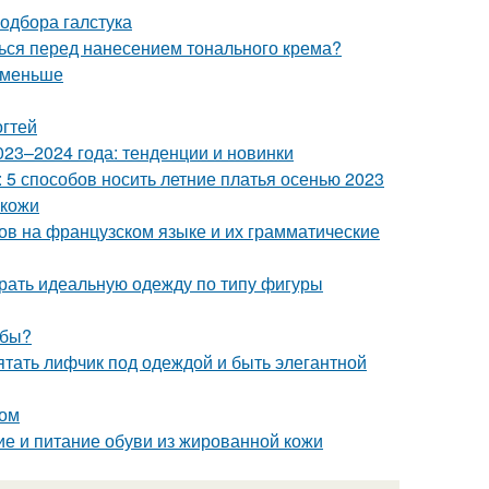
одбора галстука
ться перед нанесением тонального крема?
с меньше
огтей
23–2024 года: тенденции и новинки
: 5 способов носить летние платья осенью 2023
 кожи
ов на французском языке и их грамматические
брать идеальную одежду по типу фигуры
убы?
рятать лифчик под одеждой и быть элегантной
дом
ие и питание обуви из жированной кожи