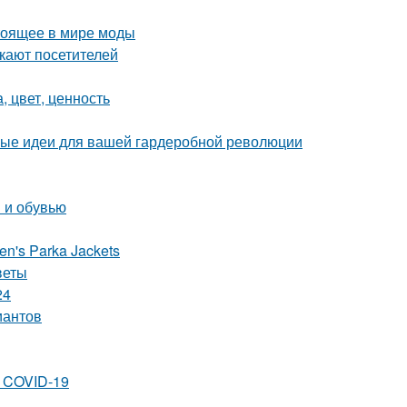
стоящее в мире моды
екают посетителей
, цвет, ценность
ные идеи для вашей гардеробной революции
и и обувью
en's Parka Jackets
веты
24
иантов
 COVID-19