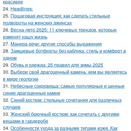
красивее
24.
Headlines:
25.
Пошаговая инструкция: как сделать стильные
подвороты на женских джинсах
26.
Весна-лето 2025: 11 ключевых трендов, которые
изменят нашу жизнь
27.
Манера речи: другие способы выражения
28.
Замшевые ботфорты без каблука: стиль и комфорт в
одном
29.
Обувь и одежда: 25 правил для зимы 2025
30.
Выбери свой драгоценный камень: кем вы являетесь
в мире геологии
31.
Небесные сокровища: самые популярные и ценные
синие драгоценные камни
32.
Синий костюм: стильные сочетания для различных
случаев
33.
Женский брючный костюм: как сочетать с другими
вещами в гардеробе
34.
Особенности ухода за разными типами кожи. Как