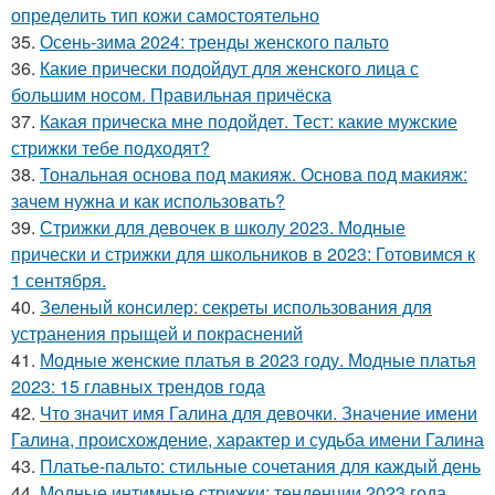
определить тип кожи самостоятельно
35.
Осень-зима 2024: тренды женского пальто
36.
Какие прически подойдут для женского лица с
большим носом. Правильная причёска
37.
Какая прическа мне подойдет. Тест: какие мужские
стрижки тебе подходят?
38.
Тональная основа под макияж. Основа под макияж:
зачем нужна и как использовать?
39.
Стрижки для девочек в школу 2023. Модные
прически и стрижки для школьников в 2023: Готовимся к
1 сентября.
40.
Зеленый консилер: секреты использования для
устранения прыщей и покраснений
41.
Модные женские платья в 2023 году. Модные платья
2023: 15 главных трендов года
42.
Что значит имя Галина для девочки. Значение имени
Галина, происхождение, характер и судьба имени Галина
43.
Платье-пальто: стильные сочетания для каждый день
44.
Модные интимные стрижки: тенденции 2023 года