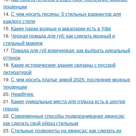
тенденции
14.
С чем носить лосины: 5 стильных вариантов для
каждого стиля
15.
Какие парки водные и аквапарки есть в Уфе
16.
Черная помада для губ: как сделать модный и
стильный макияж
17.
Помада для губ коричневая: как выбрать идеальный
оттенок
18.
Какие исторические здания связаны с русской
литературой
19.
С чем носить платье зимой 2025: последние модные
тенденции
20.
Headlines:
21.
Какие уникальные места для отдыха есть в центре
города
22.
Современные способы подворачивания джинсов:
как сделать свой образ стильным
23.
Стильные подвороты на джинсах: как сделать их