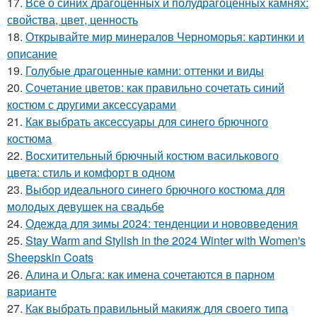
17.
Всё о синих драгоценных и полудрагоценных камнях:
свойства, цвет, ценность
18.
Открывайте мир минералов Черноморья: картинки и
описание
19.
Голубые драгоценные камни: оттенки и виды
20.
Сочетание цветов: как правильно сочетать синий
костюм с другими аксессуарами
21.
Как выбрать аксессуары для синего брючного
костюма
22.
Восхитительный брючный костюм василькового
цвета: стиль и комфорт в одном
23.
Выбор идеального синего брючного костюма для
молодых девушек на свадьбе
24.
Одежда для зимы 2024: тенденции и нововведения
25.
Stay Warm and Stylish in the 2024 Winter with Women's
Sheepskin Coats
26.
Алина и Ольга: как имена сочетаются в парном
варианте
27.
Как выбрать правильный макияж для своего типа