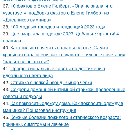
37.
10 фактов о Елене Гилберт. «Она не знала, что
чувствует»: подборка фактов о Елене Гилберт из
«Дневников вампира»
38.
100 модных трендов и тенденций 2023 года
39.
Цвет марсала в одежде 2023. Добавьте яркости! 4
правила
40.
Как стильно сочетать пальто и платье. Самая
красивая пара осени: как создавать стильные сочетания
"пальто плюс платье"
41.
Профессиональные советы по достижению
идеального цвета лица
42.
Стрижка с челкой блонд. Выбор челки
43.
Секреты домашней интимной стрижки: проверенные
советы и подходы
44.
Как покрасить одежду дома. Как покрасить одежду в
машинке? Пошаговая инструкция
45.
Кожные болезни пожилого и старческого возраста:
причины, симптомы и лечение