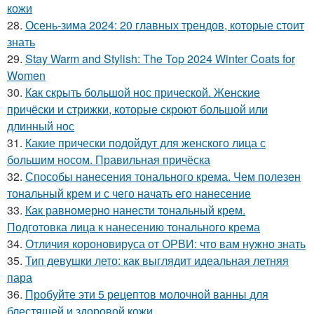
кожи
28.
Осень-зима 2024: 20 главных трендов, которые стоит
знать
29.
Stay Warm and Stylish: The Top 2024 Winter Coats for
Women
30.
Как скрыть большой нос прической. Женские
причёски и стрижки, которые скроют большой или
длинный нос
31.
Какие прически подойдут для женского лица с
большим носом. Правильная причёска
32.
Способы нанесения тонального крема. Чем полезен
тональный крем и с чего начать его нанесение
33.
Как равномерно нанести тональный крем.
Подготовка лица к нанесению тонального крема
34.
Отличия короновируса от ОРВИ: что вам нужно знать
35.
Тип девушки лето: как выглядит идеальная летняя
пара
36.
Пробуйте эти 5 рецептов молочной ванны для
блестящей и здоровой кожи