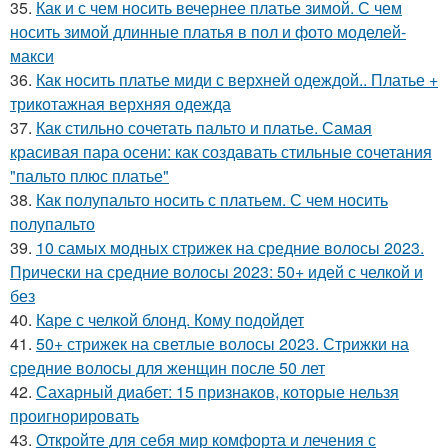
35.
Как и с чем носить вечернее платье зимой. С чем
носить зимой длинные платья в пол и фото моделей-
макси
36.
Как носить платье миди с верхней одеждой.. Платье +
трикотажная верхняя одежда
37.
Как стильно сочетать пальто и платье. Самая
красивая пара осени: как создавать стильные сочетания
"пальто плюс платье"
38.
Как полупальто носить с платьем. С чем носить
полупальто
39.
10 самых модных стрижек на средние волосы 2023.
Прически на средние волосы 2023: 50+ идей с челкой и
без
40.
Каре с челкой блонд. Кому подойдет
41.
50+ стрижек на светлые волосы 2023. Стрижки на
средние волосы для женщин после 50 лет
42.
Сахарный диабет: 15 признаков, которые нельзя
проигнорировать
43.
Откройте для себя мир комфорта и лечения с