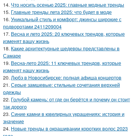
14.
Что носить осенью 2025: главные модные тренды
15.
Главные тренды лета 2025: что будет в моде
16.
Уникальный стиль и комфорт: джинсы широкие с
подворотами 2411209004
17.
Весна и лето 2025: 20 ключевых трендов, которые
изменят вашу жизнь
18.
Какие архитектурные шедевры представлены в
Самаре
19.
Весна-лето 2025: 11 ключевых трендов, которые
изменят нашу жизнь
20.
Любэ в Новосибирске: полная афиша концертов
21.
Серые замшевые: стильные сочетания верхней
одежды
22.
Голубой камень: от где он берётся и почему он стоит
так дорого
23.
Синие камни в ювелирных украшениях: история и
значение
24.
Новые тренды в окрашивании коротких волос 2023
года