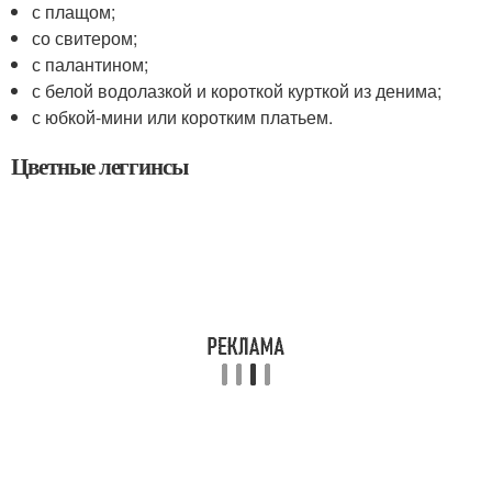
с плащом;
со свитером;
с палантином;
с белой водолазкой и короткой курткой из денима;
с юбкой-мини или коротким платьем.
Цветные леггинсы