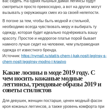
вас сидеть. На одних пышных дамах легинсы будут
смотреться просто превосходно, а вот на других могут
вызывать у окружающих смех из-за своей нелепости.
В погоне за тем, чтобы быть модной и стильной,
необходимо всегда чувствовать меру и выбирать ту
одежду, которая будет идеально подчёркивать вашу
красоту. Простое и недорогое платье порой бывает
намного лучше сидит на человеке, чем ультрамодная
одежда от известного бренда.
Источник:
https://nymall.ru/stati/s-chem-i-kak-nosit-leginsy-s-
chem-nosit-legginsy-modno-i-krasivo
Какие лосины в моде 2019 году. С
чем носить кожаные модные
леггинсы, трендовые образы 2019 и
советы стилистов
Для девушек, женщин постарше, ценен модный фасон
кроя кожаных леггинсов, а также уровень комфорта при