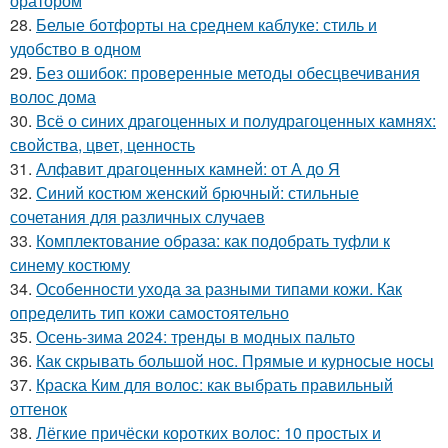
оратором
28.
Белые ботфорты на среднем каблуке: стиль и
удобство в одном
29.
Без ошибок: проверенные методы обесцвечивания
волос дома
30.
Всё о синих драгоценных и полудрагоценных камнях:
свойства, цвет, ценность
31.
Алфавит драгоценных камней: от А до Я
32.
Синий костюм женский брючный: стильные
сочетания для различных случаев
33.
Комплектование образа: как подобрать туфли к
синему костюму
34.
Особенности ухода за разными типами кожи. Как
определить тип кожи самостоятельно
35.
Осень-зима 2024: тренды в модных пальто
36.
Как скрывать большой нос. Прямые и курносые носы
37.
Краска Ким для волос: как выбрать правильный
оттенок
38.
Лёгкие причёски коротких волос: 10 простых и