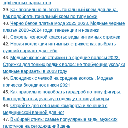
эффектных вариантов
39.
Как правильно выбрать тональный крем для лица.
Как подобрать тональный крем по типу кожи
40.
Черно белое платье мода 2023 2023. Модные черные
платья 2023–2024 года: тенденции и новинки
41.
Секреты женской красоты: виды интимных стрижек
42.
Новая коллекция интимных стрижек: как выбрать
лучший вариант для себя
43.
Модные женские стрижки на средние волосы 2023.
Стрижки для тонких редких волос: не требующие укладки
модные варианты в 2023 году
44.
Блондинок с челкой на средние волосы. Модная
прическа блондинок пикси 2021
45.
Как правильно подобрать гардероб по типу фигуры.
Как подобрать идеальную одежду по типу фигуры
46.
Откройте для себя мир комфорта и лечения с
медицинской ванной для ног
47.
Выбирай стиль: самые популярные виды мужских
галстуков на сегодняшний день