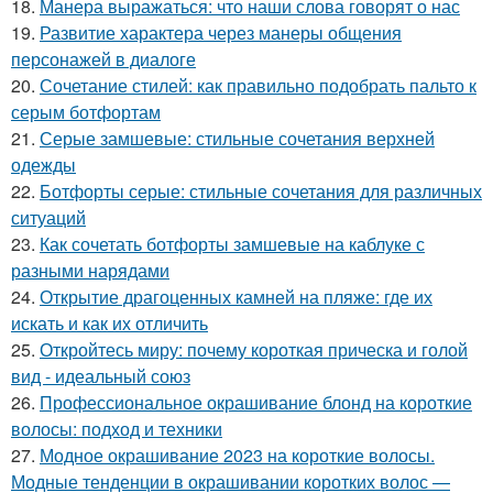
18.
Манера выражаться: что наши слова говорят о нас
19.
Развитие характера через манеры общения
персонажей в диалоге
20.
Сочетание стилей: как правильно подобрать пальто к
серым ботфортам
21.
Серые замшевые: стильные сочетания верхней
одежды
22.
Ботфорты серые: стильные сочетания для различных
ситуаций
23.
Как сочетать ботфорты замшевые на каблуке с
разными нарядами
24.
Открытие драгоценных камней на пляже: где их
искать и как их отличить
25.
Откройтесь миру: почему короткая прическа и голой
вид - идеальный союз
26.
Профессиональное окрашивание блонд на короткие
волосы: подход и техники
27.
Модное окрашивание 2023 на короткие волосы.
Модные тенденции в окрашивании коротких волос —