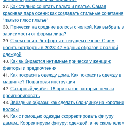
37.
Как стильно сочетать пальто и платье. Самая
красивая пара осени: как создавать стильные сочетания
"пальто плюс платье"
38.
Прически на средние волосы с челкой. Как выбрать в
зависимости от формы лица?
39.
С чем носить ботфорты в текущем сезоне. С чем
носить ботфорты в 2023: 47 модных образов с разной
одеждой
40.
Как выбираются интимные прически у женщин:
факторы и предпочтения
41.
Как покрасить одежду дома. Как покрасить одежду в
машинке? Пошаговая инструкция
42.
Сахарный диабет: 15 признаков, которые нельзя
проигнорировать
43.
Звёздные образы: как сделать блондинку на короткие
волосы
44.
Как с помощью одежды скорректировать фигуру
дамам.. Корректируем фигуру: одеждой, а не скальпелем