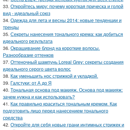
33.
Откройтесь миру: почему короткая прическа и голой
вид - идеальный союз
34.
Одежда для лета и весны 2014: новые тенденции и
тренды
35.
Секреты нанесения тонального крема: как добиться
идеального результата
36.
Окрашивание блонд на короткие волосы.
Разнообразие оттенков
37.
Оттеночный шампунь Loreal Grey: секреты создания
идеального серого цвета волос
38.
Как уменьшить нос стрижкой и укладкой.
39.
Галстуки: от А до Я
40.
Тональная основа под макияж. Основа под макияж:
зачем нужна и как использовать?
41.
Как правильно краситься тональным кремом. Как
подготовить лицо перед нанесением тонального
средства
42.
Откройте для себя новые грани интимных стрижек и