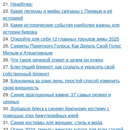
21.
Headlines:
22.
Какие легенды и мифы связаны с Пермью и её
историей
23.
Какие исторические события наиболее важны для
истории Кирова
24.
Откройте для себя 12 главных трендов зимы 2025
25.
Секреты Приятного Голоса: Как Делать Свой Голос
Милым и Атрактивным
26.
Что такое речевой этикет и зачем он нужен
27.
Блестящий блокнот: как создать и украсить свой
собственный блокнот
28.
Блондинка за один день: простой способ изменить
свою внешность
29.
Синие драгоценные камни: 37 самых редких и
ценных
30.
Добавьте блеск к синему брючному костюму с
помощью этих бижутерийных идей
31.
Синие костюмы для женщин: стиль и мода
32.
Осень 2024: тренды женских курток для всех стилей