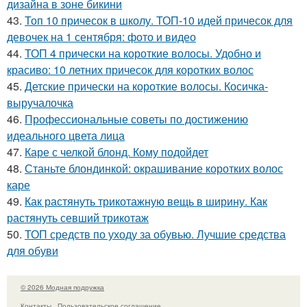
дизайна в зоне бикини
43.
Топ 10 причесок в школу. ТОП-10 идей причесок для
девочек на 1 сентября: фото и видео
44.
ТОП 4 прически на короткие волосы. Удобно и
красиво: 10 летних причесок для коротких волос
45.
Детские прически на короткие волосы. Косичка-
выручалочка
46.
Профессиональные советы по достижению
идеального цвета лица
47.
Каре с челкой блонд. Кому подойдет
48.
Станьте блондинкой: окрашивание коротких волос
каре
49.
Как растянуть трикотажную вещь в ширину. Как
растянуть севший трикотаж
50.
ТОП средств по уходу за обувью. Лучшие средства
для обуви
© 2026 Модная подружка
Контакты
Пользовательское соглашение