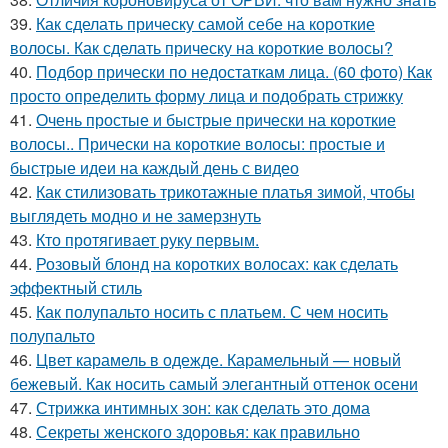
39.
Как сделать прическу самой себе на короткие
волосы. Как сделать прическу на короткие волосы?
40.
Подбор прически по недостаткам лица. (60 фото) Как
просто определить форму лица и подобрать стрижку
41.
Очень простые и быстрые прически на короткие
волосы.. Прически на короткие волосы: простые и
быстрые идеи на каждый день с видео
42.
Как стилизовать трикотажные платья зимой, чтобы
выглядеть модно и не замерзнуть
43.
Кто протягивает руку первым.
44.
Розовый блонд на коротких волосах: как сделать
эффектный стиль
45.
Как полупальто носить с платьем. С чем носить
полупальто
46.
Цвет карамель в одежде. Карамельный — новый
бежевый. Как носить самый элегантный оттенок осени
47.
Стрижка интимных зон: как сделать это дома
48.
Секреты женского здоровья: как правильно