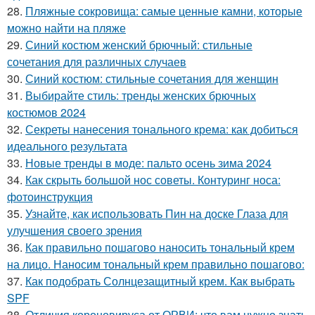
28.
Пляжные сокровища: самые ценные камни, которые
можно найти на пляже
29.
Синий костюм женский брючный: стильные
сочетания для различных случаев
30.
Синий костюм: стильные сочетания для женщин
31.
Выбирайте стиль: тренды женских брючных
костюмов 2024
32.
Секреты нанесения тонального крема: как добиться
идеального результата
33.
Новые тренды в моде: пальто осень зима 2024
34.
Как скрыть большой нос советы. Контуринг носа:
фотоинструкция
35.
Узнайте, как использовать Пин на доске Глаза для
улучшения своего зрения
36.
Как правильно пошагово наносить тональный крем
на лицо. Наносим тональный крем правильно пошагово:
37.
Как подобрать Солнцезащитный крем. Как выбрать
SPF
38.
Отличия короновируса от ОРВИ: что вам нужно знать