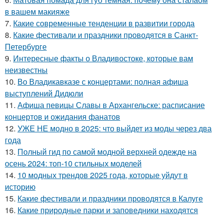
в вашем макияже
7.
Какие современные тенденции в развитии города
8.
Какие фестивали и праздники проводятся в Санкт-
Петербурге
9.
Интересные факты о Владивостоке, которые вам
неизвестны
10.
Во Владикавказе с концертами: полная афиша
выступлений Дидюли
11.
Афиша певицы Славы в Архангельске: расписание
концертов и ожидания фанатов
12.
УЖЕ НЕ модно в 2025: что выйдет из моды через два
года
13.
Полный гид по самой модной верхней одежде на
осень 2024: топ-10 стильных моделей
14.
10 модных трендов 2025 года, которые уйдут в
историю
15.
Какие фестивали и праздники проводятся в Калуге
16.
Какие природные парки и заповедники находятся