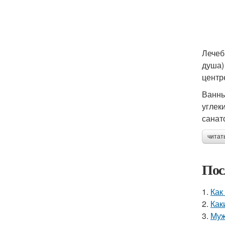
Лечеб
душа)
центр
Ванны
углек
санат
читат
Пос
1.
Как
2.
Как
3.
Муж