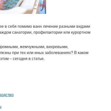
ее в себя помимо ванн лечение разными видами
каждом санатории, профилактории или курортном
бромными, жемчужными, вихревыми,
олезны при тех или иных заболеваниях? В каком
том – сегодня в статье.
водство
ы