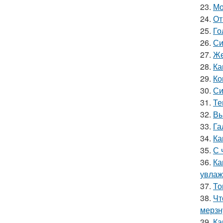
23.
Мо
24.
От
25.
Го
26.
Си
27.
Же
28.
Ка
29.
Ко
30.
Си
31.
Те
32.
Вы
33.
Га
34.
Ка
35.
С 
36.
Ка
увлаж
37.
То
38.
Чт
мерзн
39.
Ка