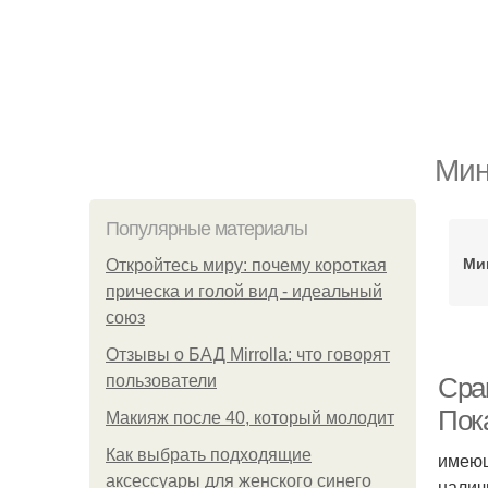
Мин
Популярные материалы
Ми
Откройтесь миру: почему короткая
прическа и голой вид - идеальный
союз
Отзывы о БАД Mirrolla: что говорят
пользователи
Сра
Пок
Макияж после 40, который молодит
Как выбрать подходящие
имеющ
аксессуары для женского синего
налич