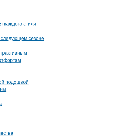
я каждого стиля
в следующем сезоне
Атрактивным
ботфортам
кой подошвой
ины
а
чества