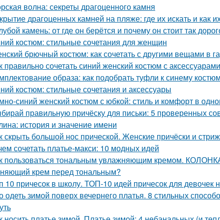
рская волна: секреты драгоценного камня
крытие драгоценных камней на пляже: где их искать и как и
лубой камень: от где он берётся и почему он стоит так дорог
ний костюм: стильные сочетания для женщин
нский брючный костюм: как сочетать с другими вещами в г
к правильно сочетать синий женский костюм с аксессуарам
мплектование образа: как подобрать туфли к синему костю
ний костюм: стильные сочетания и аксессуары
мно-синий женский костюм с юбкой: стиль и комфорт в одн
бирай правильную причёску для письки: 5 проверенных со
лина: история и значение имени
к скрыть большой нос прической. Женские причёски и стри
чем сочетать платье-макси: 10 модных идей
к пользоваться тональным увлажняющим кремом. КОЛОНКА
няющий крем перед тональным?
п 10 причесок в школу. ТОП-10 идей причесок для девочек н
о одеть зимой поверх вечернего платья. 8 стильных способо
уть
к носить платье зимой. Платье зимой: 4 небанальных (и теп