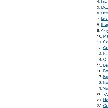
4.
Гла
5.
Мод
6.
Осо
7.
Как
8.
Шир
9.
Акт
10.
Ма
11.
Се
12.
Со
13.
Ка
14.
Ст
15.
Вы
16.
Бо
17.
Бр
18.
Бе
19.
Чи
20.
Уд
21.
Не
22.
Ор