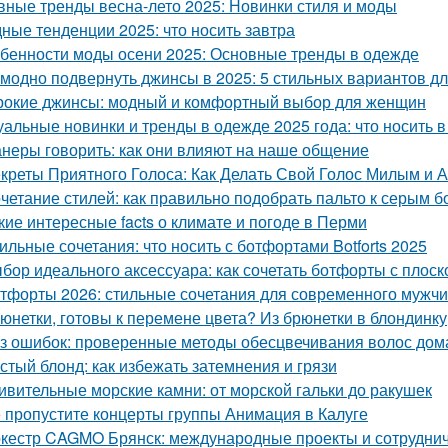
вные тренды весна-лето 2025: Новинки стиля и моды
ные тенденции 2025: что носить завтра
бенности моды осени 2025: Основные тренды в одежде
 модно подвернуть джинсы в 2025: 5 стильных вариантов дл
окие джинсы: модный и комфортный выбор для женщин
уальные новинки и тренды в одежде 2025 года: что носить 
неры говорить: как они влияют на наше общение
креты Приятного Голоса: Как Делать Свой Голос Милым и 
четание стилей: как правильно подобрать пальто к серым 
кие интересные facts о климате и погоде в Перми
ильные сочетания: что носить с ботфортами Botforts 2025
бор идеального аксессуара: как сочетать ботфорты с плос
тфорты 2026: стильные сочетания для современного мужч
юнетки, готовы к перемене цвета? Из брюнетки в блондинку
з ошибок: проверенные методы обесцвечивания волос дом
стый блонд: как избежать затемнения и грязи
ивительные морские камни: от морской гальки до ракушек
 пропустите концерты группы Анимация в Калуге
кестр CAGMO Брянск: международные проекты и сотрудни