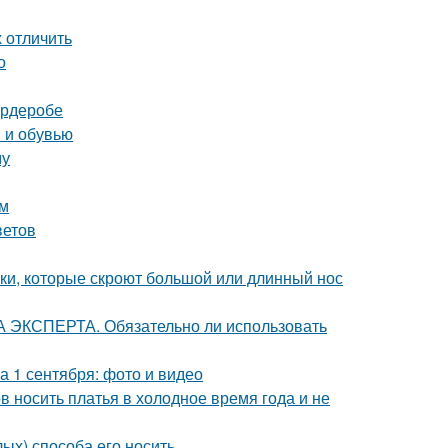
х отличить
о
ардеробе
и и обувью
му
ом
ветов
жки, которые скроют большой или длинный нос
 ЭКСПЕРТА. Обязательно ли использовать
а 1 сентября: фото и видео
в носить платья в холодное время года и не
лых) способа его носить