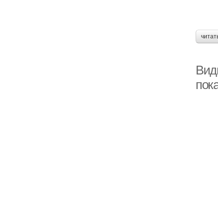
читат
Вид
пок