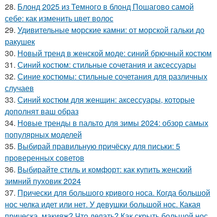
28.
Блонд 2025 из Темного в блонд Пошагово самой
себе: как изменить цвет волос
29.
Удивительные морские камни: от морской гальки до
ракушек
30.
Новый тренд в женской моде: синий брючный костюм
31.
Синий костюм: стильные сочетания и аксессуары
32.
Синие костюмы: стильные сочетания для различных
случаев
33.
Синий костюм для женщин: аксессуары, которые
дополнят ваш образ
34.
Новые тренды в пальто для зимы 2024: обзор самых
популярных моделей
35.
Выбирай правильную причёску для письки: 5
проверенных советов
36.
Выбирайте стиль и комфорт: как купить женский
зимний пуховик 2024
37.
Прически для большого кривого носа. Когда большой
нос челка идет или нет. У девушки большой нос. Какая
прическа, макияж? Что делать? Как скрыть большой нос