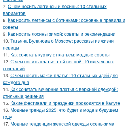
7.
С чем носить леггинсы и лосины: 10 стильных
вариантов
8.
Как носить леггинсы с ботинками: основные правила и
советы
9.
Как носить лосины зимой: советы и рекомендации
10.
Татьяна Буланова о Moscow: рассказы из жизни
певицы
11.
Как сочетать куртку с платьем: модные советы
12.
С чем носить платье этой весной: 10 идеальных
сочетаний
13.
С чем носить макси-платья: 10 стильных идей для
каждого дня
14.
Как сочетать вечерние платья с верхней одеждой:
стильные решения
15.
Какие фестивали и праздники проводятся в Калуге
16.
Модные тренды 2025: что будет в моде в будущем
году
17.
Модные тенденции женской одежды осень-зима