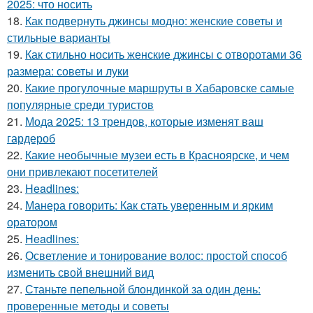
2025: что носить
18.
Как подвернуть джинсы модно: женские советы и
стильные варианты
19.
Как стильно носить женские джинсы с отворотами 36
размера: советы и луки
20.
Какие прогулочные маршруты в Хабаровске самые
популярные среди туристов
21.
Мода 2025: 13 трендов, которые изменят ваш
гардероб
22.
Какие необычные музеи есть в Красноярске, и чем
они привлекают посетителей
23.
Headlines:
24.
Манера говорить: Как стать уверенным и ярким
оратором
25.
Headlines:
26.
Осветление и тонирование волос: простой способ
изменить свой внешний вид
27.
Станьте пепельной блондинкой за один день:
проверенные методы и советы