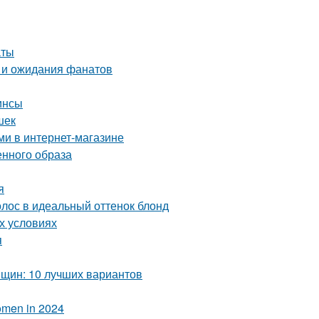
аты
 и ожидания фанатов
инсы
шек
ми в интернет-магазине
нного образа
я
лос в идеальный оттенок блонд
х условиях
я
нщин: 10 лучших вариантов
Women in 2024