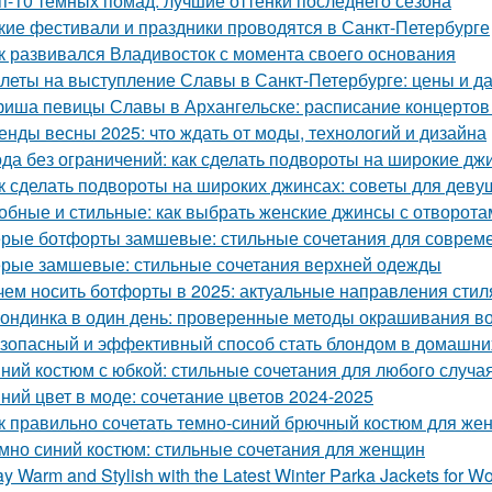
п-10 темных помад: лучшие оттенки последнего сезона
кие фестивали и праздники проводятся в Санкт-Петербурге
к развивался Владивосток с момента своего основания
леты на выступление Славы в Санкт-Петербурге: цены и д
иша певицы Славы в Архангельске: расписание концертов
енды весны 2025: что ждать от моды, технологий и дизайна
да без ограничений: как сделать подвороты на широкие дж
к сделать подвороты на широких джинсах: советы для деву
обные и стильные: как выбрать женские джинсы с отворота
рые ботфорты замшевые: стильные сочетания для совреме
рые замшевые: стильные сочетания верхней одежды
чем носить ботфорты в 2025: актуальные направления стил
ондинка в один день: проверенные методы окрашивания во
зопасный и эффективный способ стать блондом в домашни
ний костюм с юбкой: стильные сочетания для любого случа
ний цвет в моде: сочетание цветов 2024-2025
к правильно сочетать темно-синий брючный костюм для же
мно синий костюм: стильные сочетания для женщин
ay Warm and Stylish with the Latest Winter Parka Jackets for 