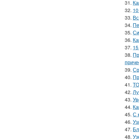
31.
Ка
32.
10
33.
Вс
34.
Пе
35.
Си
36.
Ка
37.
15
38.
Пр
приче
39.
Ср
40.
Пр
41.
ТО
42.
Лу
43.
Ув
44.
Ка
45.
С 
46.
Уз
47.
Бл
48.
Уз