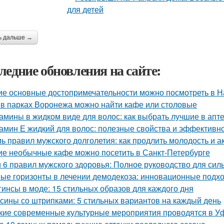
ь дальше →
ледние обновления на сайте:
ие основные достопримечательности можно посмотреть в Н
 в парках Воронежа можно найти кафе или столовые
амины в жидком виде для волос: как выбрать лучшие в апт
амин Е жидкий для волос: полезные свойства и эффективн
ь правил мужского долголетия: как продлить молодость и а
ие необычные кафе можно посетить в Санкт-Петербурге
и 6 правил мужского здоровья: Полное руководство для си
ые горизонты в лечении демодекоза: инновационные подх
гинсы в моде: 15 стильных образов для каждого дня
сины со штрипками: 5 стильных вариантов на каждый день
кие современные культурные мероприятия проводятся в У