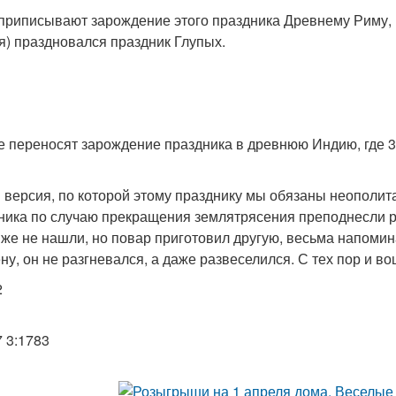
приписывают зарождение этого праздника Древнему Риму, г
я) праздновался праздник Глупых.
е переносят зарождение праздника в древнюю Индию, где 3
и версия, по которой этому празднику мы обязаны неополит
ника по случаю прекращения землятрясения преподнесли ры
 же не нашли, но повар приготовил другую, весьма напоми
ну, он не разгневался, а даже развеселился. С тех пор и 
2
7 3:1783