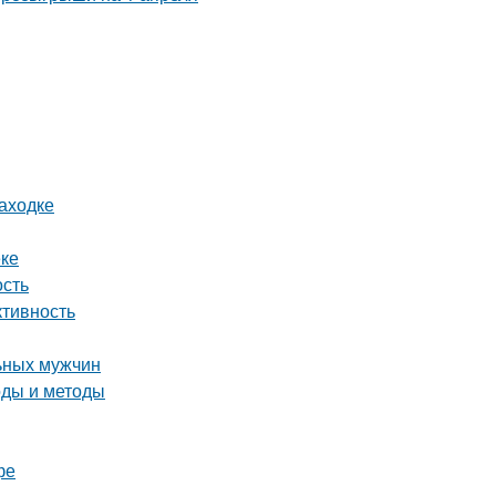
аходке
еке
ость
ктивность
льных мужчин
оды и методы
фе