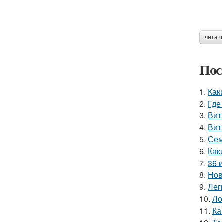
читат
Пос
1.
Как
2.
Где
3.
Вит
4.
Вит
5.
Сем
6.
Как
7.
36 
8.
Нов
9.
Лег
10.
Ло
11.
Ка