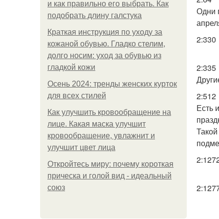
и как правильно его выбрать. Как
Одни 
подобрать длину галстука
апрел
Краткая инструкция по уходу за
2:330
кожаной обувью. Гладко стелим,
долго носим: уход за обувью из
2:335
гладкой кожи
Други
Осень 2024: тренды женских курток
2:512
для всех стилей
Есть 
Как улучшить кровообращение на
празд
лице. Какая маска улучшит
Такой
кровообращение, увлажнит и
подме
улучшит цвет лица
2:127
Откройтесь миру: почему короткая
прическа и голой вид - идеальный
2:127
союз