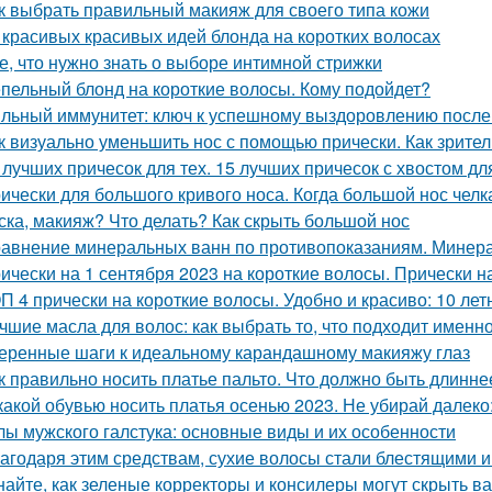
к выбрать правильный макияж для своего типа кожи
 красивых красивых идей блонда на коротких волосах
е, что нужно знать о выборе интимной стрижки
пельный блонд на короткие волосы. Кому подойдет?
льный иммунитет: ключ к успешному выздоровлению после
к визуально уменьшить нос с помощью прически. Как зрите
 лучших причесок для тех. 15 лучших причесок с хвостом д
ически для большого кривого носа. Когда большой нос челка
ска, макияж? Что делать? Как скрыть большой нос
авнение минеральных ванн по противопоказаниям. Минера
ически на 1 сентября 2023 на короткие волосы. Прически н
П 4 прически на короткие волосы. Удобно и красиво: 10 лет
чшие масла для волос: как выбрать то, что подходит именн
еренные шаги к идеальному карандашному макияжу глаз
к правильно носить платье пальто. Что должно быть длинне
какой обувью носить платья осенью 2023. Не убирай далеко
лы мужского галстука: основные виды и их особенности
агодаря этим средствам, сухие волосы стали блестящими 
найте, как зеленые корректоры и консилеры могут скрыть в