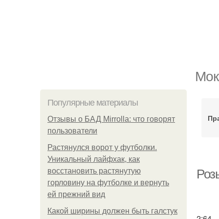
Мок
Популярные материалы
Пр
Отзывы о БАД Mirrolla: что говорят
пользователи
Растянулся ворот у футболки.
Уникальный лайфхак, как
восстановить растянутую
Роз
горловину на футболке и вернуть
ей прежний вид
Какой ширины должен быть галстук
2:64