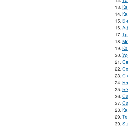
12.
То
13.
Ка
14.
Ка
15.
Би
16.
Аф
17.
Тр
18.
Мо
19.
Ка
20.
Уд
21.
Се
22.
Се
23.
С 
24.
Бл
25.
Бе
26.
Си
27.
Си
28.
Ка
29.
Те
30.
St