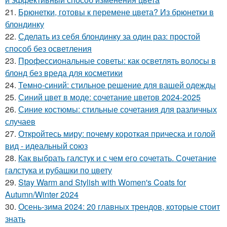
21.
Брюнетки, готовы к перемене цвета? Из брюнетки в
блондинку
22.
Сделать из себя блондинку за один раз: простой
способ без осветления
23.
Профессиональные советы: как осветлять волосы в
блонд без вреда для косметики
24.
Темно-синий: стильное решение для вашей одежды
25.
Синий цвет в моде: сочетание цветов 2024-2025
26.
Синие костюмы: стильные сочетания для различных
случаев
27.
Откройтесь миру: почему короткая прическа и голой
вид - идеальный союз
28.
Как выбрать галстук и с чем его сочетать. Сочетание
галстука и рубашки по цвету
29.
Stay Warm and Stylish with Women's Coats for
Autumn/Winter 2024
30.
Осень-зима 2024: 20 главных трендов, которые стоит
знать