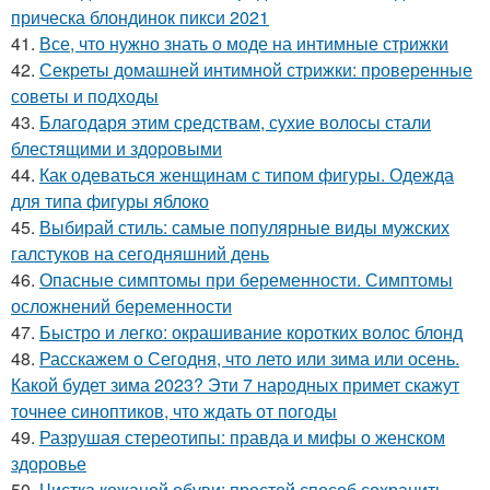
прическа блондинок пикси 2021
41.
Все, что нужно знать о моде на интимные стрижки
42.
Секреты домашней интимной стрижки: проверенные
советы и подходы
43.
Благодаря этим средствам, сухие волосы стали
блестящими и здоровыми
44.
Как одеваться женщинам с типом фигуры. Одежда
для типа фигуры яблоко
45.
Выбирай стиль: самые популярные виды мужских
галстуков на сегодняшний день
46.
Опасные симптомы при беременности. Симптомы
осложнений беременности
47.
Быстро и легко: окрашивание коротких волос блонд
48.
Расскажем о Сегодня, что лето или зима или осень.
Какой будет зима 2023? Эти 7 народных примет скажут
точнее синоптиков, что ждать от погоды
49.
Разрушая стереотипы: правда и мифы о женском
здоровье
50.
Чистка кожаной обуви: простой способ сохранить