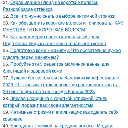
31.
Окрашивание блонд на короткие волосы.
Разнообразие оттенков
32.
Все, что нужно знать о выборе интимной стрижки
33.
Как обесцветить короткие волосы и тонировать.. КАК
ОБЕСЦВЕТИТЬ КОРОТКИЕ ВОЛОСЫ
34.
Как равномерно нанести тональный крем.
Подготовка лица к нанесению тонального крема
35.
Подготовка кожи к макияжу. Что обязательно нужно
сделать перед макияжем?
36.
Пробуйте эти 5 рецептов молочной ванны для
блестящей и здоровой кожи
37.
Лучшие белые платья на Каннском кинофестивале
2023. От «голых» сеток-цепочек до роскошного золота:
20 блестящих платьев звезд в Каннах-2023
38.
Зрелая блондинка с короткой стрижкой: стиль,
который поразит вас своей элегантностью
39.
Интимные стрижки и аппликации: как сделать себя
красивее
40.
Блондинок с челкой на средние волосы. Модная