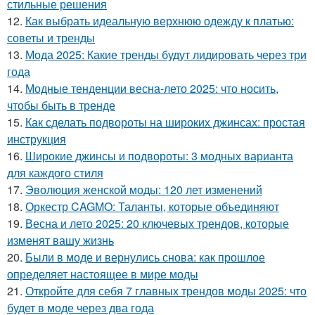
стильные решения
12.
Как выбрать идеальную верхнюю одежду к платью:
советы и тренды
13.
Мода 2025: Какие тренды будут лидировать через три
года
14.
Модные тенденции весна-лето 2025: что носить,
чтобы быть в тренде
15.
Как сделать подвороты на широких джинсах: простая
инструкция
16.
Широкие джинсы и подвороты: 3 модных варианта
для каждого стиля
17.
Эволюция женской моды: 120 лет изменений
18.
Оркестр CAGMO: Таланты, которые объединяют
19.
Весна и лето 2025: 20 ключевых трендов, которые
изменят вашу жизнь
20.
Были в моде и вернулись снова: как прошлое
определяет настоящее в мире моды
21.
Откройте для себя 7 главных трендов моды 2025: что
будет в моде через два года