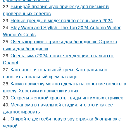
32.
Выбирай правильную причёску для письки: 5
проверенных советов
33.
Новые тренды в моде: пальто осень зима 2024
34.
Stay Warm and Stylish: The Top 2024 Autumn Winter
Women's Coats
35.
Очень короткие стрижки для блондинок. Стрижка
пикси для блондинок
36.
Осень-зима 2024: новые тенденции в пальто от
Chanel
37.
Как нанести тональный крем. Как правильно
наносить тональный крем на лицо
38.
Какую прическу можно сделать на короткие волосы в
школу. Хвостики и прически из них
39.
Секреты женской красоты: виды интимных стрижек
40.
Меланома в начальной стадии: что это и как ее
диагностировать
41.
Откройте для себя новую эру стрижки блондинок с
челкой