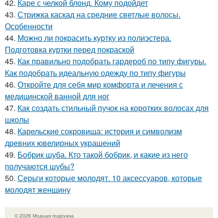
42.
Каре с челкой блонд. Кому подойдет
43.
Стрижка каскад на средние светлые волосы.
Особенности
44.
Можно ли покрасить куртку из полиэстера.
Подготовка куртки перед покраской
45.
Как правильно подобрать гардероб по типу фигуры.
Как подобрать идеальную одежду по типу фигуры
46.
Откройте для себя мир комфорта и лечения с
медицинской ванной для ног
47.
Как создать стильный пучок на коротких волосах для
школы
48.
Карельские сокровища: история и символизм
древних ювелирных украшений
49.
Бобрик шуба. Кто такой бобрик, и какие из него
получаются шубы?
50.
Серьги которые молодят. 10 аксессуаров, которые
молодят женщину
© 2026 Модная подружка