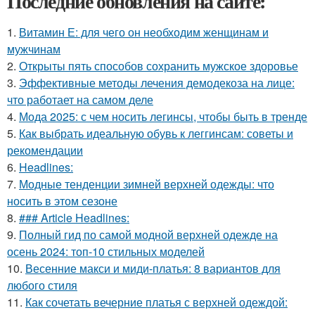
Последние обновления на сайте:
1.
Витамин Е: для чего он необходим женщинам и
мужчинам
2.
Открыты пять способов сохранить мужское здоровье
3.
Эффективные методы лечения демодекоза на лице:
что работает на самом деле
4.
Мода 2025: с чем носить легинсы, чтобы быть в тренде
5.
Как выбрать идеальную обувь к леггинсам: советы и
рекомендации
6.
Headlines:
7.
Модные тенденции зимней верхней одежды: что
носить в этом сезоне
8.
### Article Headlines:
9.
Полный гид по самой модной верхней одежде на
осень 2024: топ-10 стильных моделей
10.
Весенние макси и миди-платья: 8 вариантов для
любого стиля
11.
Как сочетать вечерние платья с верхней одеждой: