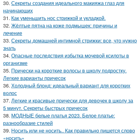
30.
Секреты создания идеального макияжа глаз для
начинающих
31.
Как уменьшить нос стрижкой и укладкой.
32.
Жёлтые пятна на коже подмышек: причины и
лечение
33.
Секреты домашней интимной стрижки: все, что нужно
знать
34.
Опасные последствия избытка мочевой ксилоты в
организме
35.
Прически на короткие волосы в школу подростку.
Легкие варианты причесок
36.
Холодный блонд: идеальный вариант для коротких
волос
37.
Легкие и красивые прически для девочек в школу за
5 минут. Секреты быстрых причесок
38.
МОДНЫЕ белые платья 2023. Белое платье:
разнообразие стилей
39.
Носить или не носить.. Как правильно пишется слово
«носить»