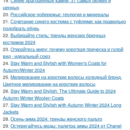
19.
Синие драгоценные камни: 37 самых редких и
ценных
20.
Российское побережье: геология и минералы
21.
Сочетание синего костюма с туфлями: как правильно
подобрать обувь
22.
Выбирайте стиль: тренды женских брючных
костюмов 2024
23.
Откройтесь миру: почему короткая прическа и голой
вид - идеальный союз
24.
Stay Warm and Stylish with Women's Coats for
Autumn/Winter 2024
25.
Мелирование на короткие волосы холодный блонд.
Цветное мелирование на короткие волосы
26.
Stay Warm and Stylish: The Ultimate Guide to 2024
Autumn Winter Woolen Coats
27.
Stay Warm and Stylish with Autumn Winter 2024 Long
Jackets
28.
Осень-зима 2024: тренды женского пальто
29.
Остерегайтесь моды: палитра зимы 2024 от Chanel