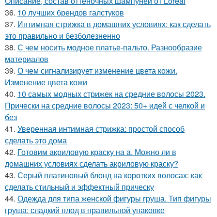
Описание, состав оттеночных шампуней от Loreal
36.
10 лучших брендов галстуков
37.
Интимная стрижка в домашних условиях: как сделать
это правильно и безболезненно
38.
С чем носить модное платье-пальто. Разнообразие
материалов
39.
О чем сигнализирует изменение цвета кожи.
Изменение цвета кожи
40.
10 самых модных стрижек на средние волосы 2023.
Прически на средние волосы 2023: 50+ идей с челкой и
без
41.
Уверенная интимная стрижка: простой способ
сделать это дома
42.
Готовим акриловую краску на а. Можно ли в
домашних условиях сделать акриловую краску?
43.
Серый платиновый блонд на коротких волосах: как
сделать стильный и эффектный прическу
44.
Одежда для типа женской фигуры груша. Тип фигуры
груша: сладкий плод в правильной упаковке