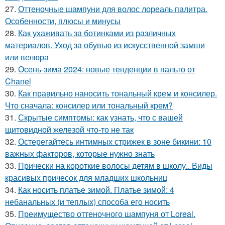
27.
Оттеночные шампуни для волос лореаль палитра.
Особенности, плюсы и минусы
28.
Как ухаживать за ботинками из различных
материалов. Уход за обувью из искусственной замши
или велюра
29.
Осень-зима 2024: новые тенденции в пальто от
Chanel
30.
Как правильно наносить тональный крем и консилер.
Что сначала: консилер или тональный крем?
31.
Скрытые симптомы: как узнать, что с вашей
щитовидной железой что-то не так
32.
Остерегайтесь интимных стрижек в зоне бикини: 10
важных факторов, которые нужно знать
33.
Прически на короткие волосы детям в школу.. Виды
красивых причесок для младших школьниц
34.
Как носить платье зимой. Платье зимой: 4
небанальных (и теплых) способа его носить
35.
Преимущество оттеночного шампуня от Loreal.