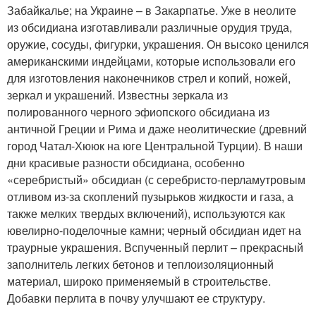
Забайкалье; на Украине – в Закарпатье. Уже в неолите
из обсидиана изготавливали различные орудия труда,
оружие, сосуды, фигурки, украшения. Он высоко ценился
американскими индейцами, которые использовали его
для изготовления наконечников стрел и копий, ножей,
зеркал и украшений. Известны зеркала из
полированного черного эфиопского обсидиана из
античной Греции и Рима и даже неолитические (древний
город Чатал-Хююк на юге Центральной Турции). В наши
дни красивые разности обсидиана, особенно
«серебристый» обсидиан (с серебристо-перламутровым
отливом из-за скоплений пузырьков жидкости и газа, а
также мелких твердых включений), используются как
ювелирно-поделочные камни; черный обсидиан идет на
траурные украшения. Вспученный перлит – прекрасный
заполнитель легких бетонов и теплоизоляционный
материал, широко применяемый в строительстве.
Добавки перлита в почву улучшают ее структуру.