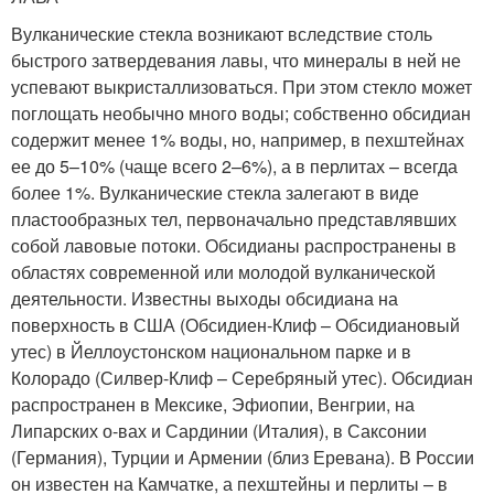
Вулканические стекла возникают вследствие столь
быстрого затвердевания лавы, что минералы в ней не
успевают выкристаллизоваться. При этом стекло может
поглощать необычно много воды; собственно обсидиан
содержит менее 1% воды, но, например, в пехштейнах
ее до 5–10% (чаще всего 2–6%), а в перлитах – всегда
более 1%. Вулканические стекла залегают в виде
пластообразных тел, первоначально представлявших
собой лавовые потоки. Обсидианы распространены в
областях современной или молодой вулканической
деятельности. Известны выходы обсидиана на
поверхность в США (Обсидиен-Клиф – Обсидиановый
утес) в Йеллоустонском национальном парке и в
Колорадо (Силвер-Клиф – Серебряный утес). Обсидиан
распространен в Мексике, Эфиопии, Венгрии, на
Липарских о-вах и Сардинии (Италия), в Саксонии
(Германия), Турции и Армении (близ Еревана). В России
он известен на Камчатке, а пехштейны и перлиты – в