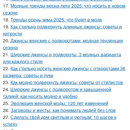
17.
Модные тренды весна-лето 2025: что носить в новом
сезоне
18.
Тренды осень-зима 2025: что будет в моде
19.
Как стильно подвернуть длинные джинсы: советы и
хитрости
20.
Джинсы женские с подворотами: модная тенденция
сезона
21.
Широкие джинсы и подвороты: 3 модных варианта
для каждого стиля
22.
Как стильно носить женские джинсы с отворотами 36
размера: советы и луки
23.
Как модно подвернуть джинсы: советы от стилистов
24.
Широкие джинсы с подворотом и завышенной
талией: как носить модно и удобно
25.
Эволюция женской моды: 120 лет изменений
26.
Заговоры и жесты: как понимать людей без слов
27.
Сделать свой дом светлым и уютным: 10 шагов к
успеху