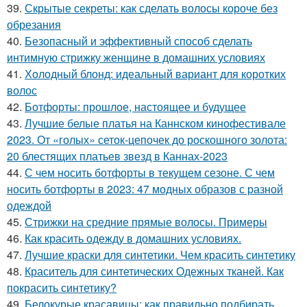
39.
Скрытые секреты: как сделать волосы короче без
обрезания
40.
Безопасный и эффективный способ сделать
интимную стрижку женщине в домашних условиях
41.
Холодный блонд: идеальный вариант для коротких
волос
42.
Ботфорты: прошлое, настоящее и будущее
43.
Лучшие белые платья на Каннском кинофестивале
2023. От «голых» сеток-цепочек до роскошного золота:
20 блестящих платьев звезд в Каннах-2023
44.
С чем носить ботфорты в текущем сезоне. С чем
носить ботфорты в 2023: 47 модных образов с разной
одеждой
45.
Стрижки на средние прямые волосы. Примеры
46.
Как красить одежду в домашних условиях.
47.
Лучшие краски для синтетики. Чем красить синтетику
48.
Краситель для синтетических Одежных тканей. Как
покрасить синтетику?
49.
Белокурые красавицы: как правильно подбирать