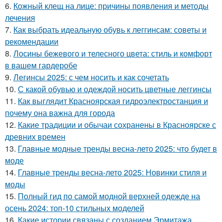
6.
Кожный клещ на лице: причины появления и методы
лечения
7.
Как выбрать идеальную обувь к леггинсам: советы и
рекомендации
8.
Лосины бежевого и телесного цвета: стиль и комфорт
в вашем гардеробе
9.
Легинсы 2025: с чем носить и как сочетать
10.
С какой обувью и одеждой носить цветные леггинсы
11.
Как выглядит Красноярская гидроэлектростанция и
почему она важна для города
12.
Какие традиции и обычаи сохранены в Красноярске с
древних времен
13.
Главные модные тренды весна-лето 2025: что будет в
моде
14.
Главные тренды весна-лето 2025: Новинки стиля и
моды
15.
Полный гид по самой модной верхней одежде на
осень 2024: топ-10 стильных моделей
16.
Какие истории связаны с созданием Эрмитажа