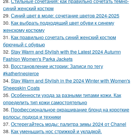
28.
Стильные сочетания: как правильно сочетать темно-
синий женский костюм
29.
Синий цвет в моде: сочетание цветов 2024-2025
30.
Как выбрать подходящий цвет обуви к синему
женскому костюму
31.
Как правильно сочетать синий женский костюм
брючный с обувью
32.
Stay Warm and Stylish with the Latest 2024 Autumn
Fashion Women's Parka Jackets
33.
Восстановление истории: Записи по тегу
#katherinepierce
34.
Stay Warm and Stylish in the 2024 Winter with Women's
Sheepskin Coats
35.
Особенности ухода за разными типами кожи. Как
определить тип кожи самостоятельно
36.
Профессиональное окрашивание блонд на короткие
волосы: подход и техники
37.
Остерегайтесь моды: палитра зимы 2024 от Chanel
38.
Как уменьшить нос стрижкой и укладкой.