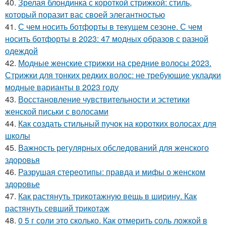
40.
Зрелая блондинка с короткой стрижкой: стиль,
который поразит вас своей элегантностью
41.
С чем носить ботфорты в текущем сезоне. С чем
носить ботфорты в 2023: 47 модных образов с разной
одеждой
42.
Модные женские стрижки на средние волосы 2023.
Стрижки для тонких редких волос: не требующие укладки
модные варианты в 2023 году
43.
Восстановление чувствительности и эстетики
женской письки с волосами
44.
Как создать стильный пучок на коротких волосах для
школы
45.
Важность регулярных обследований для женского
здоровья
46.
Разрушая стереотипы: правда и мифы о женском
здоровье
47.
Как растянуть трикотажную вещь в ширину. Как
растянуть севший трикотаж
48.
0 5 г соли это сколько. Как отмерить соль ложкой в