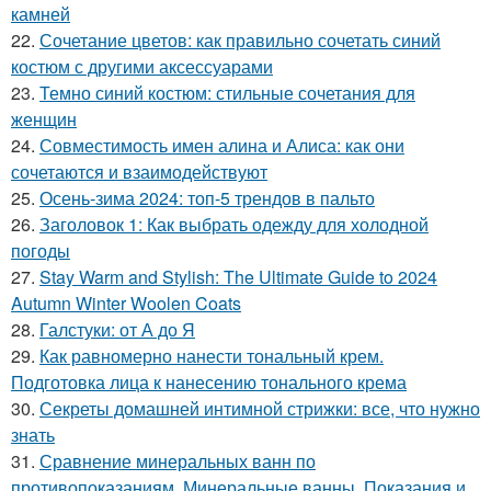
камней
22.
Сочетание цветов: как правильно сочетать синий
костюм с другими аксессуарами
23.
Темно синий костюм: стильные сочетания для
женщин
24.
Совместимость имен алина и Алиса: как они
сочетаются и взаимодействуют
25.
Осень-зима 2024: топ-5 трендов в пальто
26.
Заголовок 1: Как выбрать одежду для холодной
погоды
27.
Stay Warm and Stylish: The Ultimate Guide to 2024
Autumn Winter Woolen Coats
28.
Галстуки: от А до Я
29.
Как равномерно нанести тональный крем.
Подготовка лица к нанесению тонального крема
30.
Секреты домашней интимной стрижки: все, что нужно
знать
31.
Сравнение минеральных ванн по
противопоказаниям. Минеральные ванны. Показания и