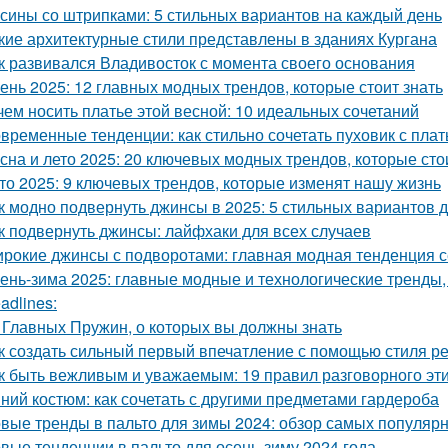
сины со штрипками: 5 стильных вариантов на каждый день
кие архитектурные стили представлены в зданиях Кургана
к развивался Владивосток с момента своего основания
ень 2025: 12 главных модных трендов, которые стоит знать
чем носить платье этой весной: 10 идеальных сочетаний
временные тенденции: как стильно сочетать пуховик с пла
сна и лето 2025: 20 ключевых модных трендов, которые сто
то 2025: 9 ключевых трендов, которые изменят нашу жизнь
к модно подвернуть джинсы в 2025: 5 стильных вариантов д
к подвернуть джинсы: лайфхаки для всех случаев
рокие джинсы с подворотами: главная модная тенденция 
ень-зима 2025: главные модные и технологические тренды,
adlines:
 Главных Пружин, о которых вы должны знать
к создать сильный первый впечатление с помощью стиля р
к быть вежливым и уважаемым: 19 правил разговорного эт
ний костюм: как сочетать с другими предметами гардероба
вые тренды в пальто для зимы 2024: обзор самых популяр
вые тенденции в пальто для осень-зиму 2024 года