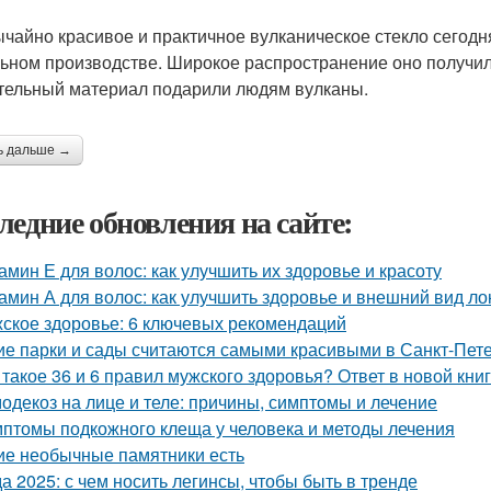
чайно красивое и практичное вулканическое стекло сегодня
ьном производстве. Широкое распространение оно получи
тельный материал подарили людям вулканы.
ь дальше →
ледние обновления на сайте:
амин Е для волос: как улучшить их здоровье и красоту
амин А для волос: как улучшить здоровье и внешний вид ло
ское здоровье: 6 ключевых рекомендаций
ие парки и сады считаются самыми красивыми в Санкт-Пет
 такое 36 и 6 правил мужского здоровья? Ответ в новой кни
одекоз на лице и теле: причины, симптомы и лечение
птомы подкожного клеща у человека и методы лечения
ие необычные памятники есть
а 2025: с чем носить легинсы, чтобы быть в тренде