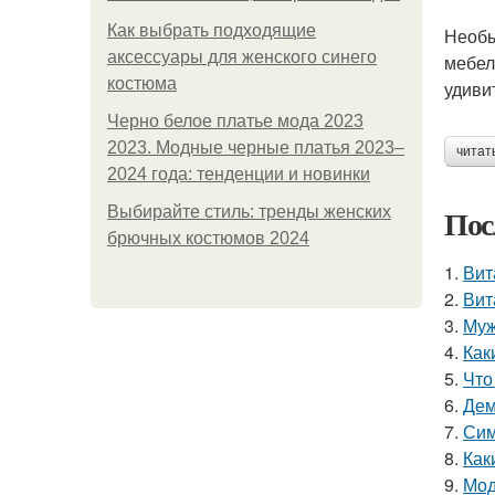
Как выбрать подходящие
Необы
аксессуары для женского синего
мебел
костюма
удиви
Черно белое платье мода 2023
2023. Модные черные платья 2023–
читат
2024 года: тенденции и новинки
Пос
Выбирайте стиль: тренды женских
брючных костюмов 2024
1.
Вит
2.
Вит
3.
Муж
4.
Как
5.
Что
6.
Дем
7.
Сим
8.
Как
9.
Мод