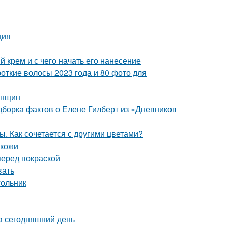
ция
 крем и с чего начать его нанесение
откие волосы 2023 года и 80 фото для
енщин
одборка фактов о Елене Гилберт из «Дневников
. Как сочетается с другими цветами?
 кожи
перед покраской
вать
гольник
а сегодняшний день