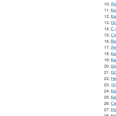
10.
Ло
11.
Ка
12.
Ка
13.
Ос
14.
С 
15.
Со
16.
Ве
17.
Ле
18.
Ка
19.
Ка
20.
Ши
21.
Ос
22.
He
23.
10
24.
Ка
25.
Ка
26.
Си
27.
Но
28.
Но