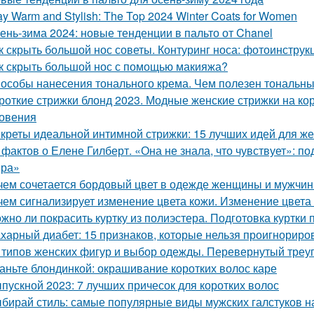
ay Warm and Stylish: The Top 2024 Winter Coats for Women
ень-зима 2024: новые тенденции в пальто от Chanel
к скрыть большой нос советы. Контуринг носа: фотоинструк
к скрыть большой нос с помощью макияжа?
особы нанесения тонального крема. Чем полезен тональный
роткие стрижки блонд 2023. Модные женские стрижки на кор
овения
креты идеальной интимной стрижки: 15 лучших идей для ж
 фактов о Елене Гилберт. «Она не знала, что чувствует»: п
ира»
чем сочетается бордовый цвет в одежде женщины и мужчины
чем сигнализирует изменение цвета кожи. Изменение цвета
жно ли покрасить куртку из полиэстера. Подготовка куртки 
харный диабет: 15 признаков, которые нельзя проигнориро
 типов женских фигур и выбор одежды. Перевернутый треу
аньте блондинкой: окрашивание коротких волос каре
пускной 2023: 7 лучших причесок для коротких волос
бирай стиль: самые популярные виды мужских галстуков н