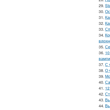
29.
St
30.
Ос
31.
Ка
32.
Ка
33.
Сп
34.
Ко
вдохн
35.
Се
36.
10
вамп
37.
С 
38.
О 
39.
Мо
40.
Са
41.
12
42.
Ст
43.
Вы
44.
Вы