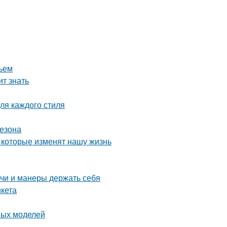
тьем
ит знать
ля каждого стиля
сезона
 которые изменят нашу жизнь
ечи и манеры держать себя
икета
ных моделей