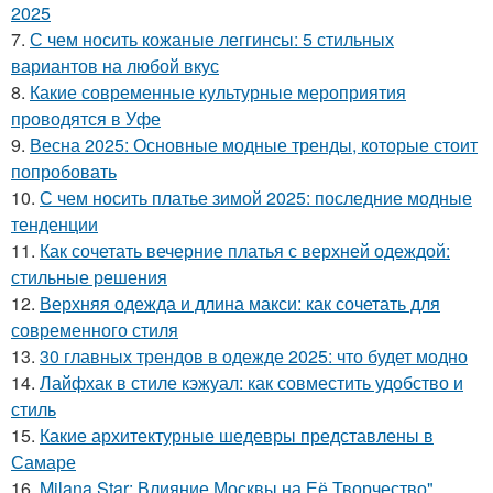
2025
7.
С чем носить кожаные леггинсы: 5 стильных
вариантов на любой вкус
8.
Какие современные культурные мероприятия
проводятся в Уфе
9.
Весна 2025: Основные модные тренды, которые стоит
попробовать
10.
С чем носить платье зимой 2025: последние модные
тенденции
11.
Как сочетать вечерние платья с верхней одеждой:
стильные решения
12.
Верхняя одежда и длина макси: как сочетать для
современного стиля
13.
30 главных трендов в одежде 2025: что будет модно
14.
Лайфхак в стиле кэжуал: как совместить удобство и
стиль
15.
Какие архитектурные шедевры представлены в
Самаре
16.
Milana Star: Влияние Москвы на Её Творчество"