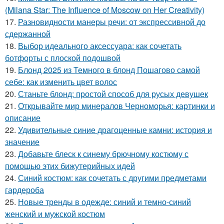
(Milana Star: The Influence of Moscow on Her Creativity)
17.
Разновидности манеры речи: от экспрессивной до
сдержанной
18.
Выбор идеального аксессуара: как сочетать
ботфорты с плоской подошвой
19.
Блонд 2025 из Темного в блонд Пошагово самой
себе: как изменить цвет волос
20.
Станьте блонд: простой способ для русых девушек
21.
Открывайте мир минералов Черноморья: картинки и
описание
22.
Удивительные синие драгоценные камни: история и
значение
23.
Добавьте блеск к синему брючному костюму с
помощью этих бижутерийных идей
24.
Синий костюм: как сочетать с другими предметами
гардероба
25.
Новые тренды в одежде: синий и темно-синий
женский и мужской костюм