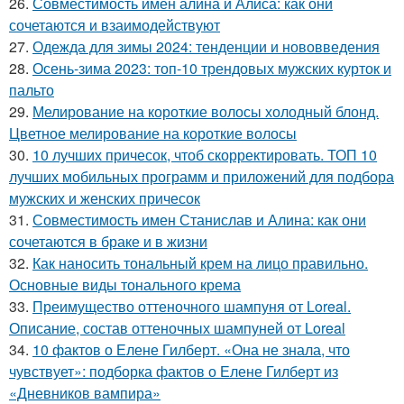
26.
Совместимость имен алина и Алиса: как они
сочетаются и взаимодействуют
27.
Одежда для зимы 2024: тенденции и нововведения
28.
Осень-зима 2023: топ-10 трендовых мужских курток и
пальто
29.
Мелирование на короткие волосы холодный блонд.
Цветное мелирование на короткие волосы
30.
10 лучших причесок, чтоб скорректировать. ТОП 10
лучших мобильных программ и приложений для подбора
мужских и женских причесок
31.
Совместимость имен Станислав и Алина: как они
сочетаются в браке и в жизни
32.
Как наносить тональный крем на лицо правильно.
Основные виды тонального крема
33.
Преимущество оттеночного шампуня от Loreal.
Описание, состав оттеночных шампуней от Loreal
34.
10 фактов о Елене Гилберт. «Она не знала, что
чувствует»: подборка фактов о Елене Гилберт из
«Дневников вампира»