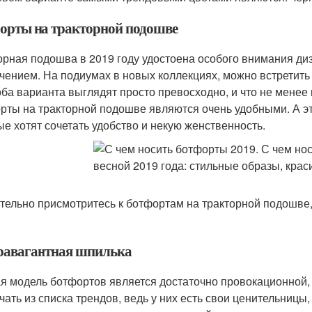
орты на тракторной подошве
орная подошва в 2019 году удостоена особого внимания ди
чением. На подиумах в новых коллекциях, можно встретить
оба варианта выглядят просто превосходно, и что не менее 
рты на тракторной подошве являются очень удобными. А э
ые хотят сочетать удобство и некую женственность.
тельно присмотритесь к ботфортам на тракторной подошве
равагантная шпилька
я модель ботфортов является достаточно провокационной, и
чать из списка трендов, ведь у них есть свои ценительниц