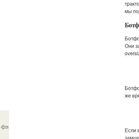
тракт
мы по
Ботф
Ботфо
Они з
oversi
Ботфо
же вр
⇦
Если 
замше