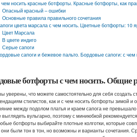
 чем носить красные ботфорты. Красные ботфорты, как пра
Опасный красный – ошибки
Основные правила правильного сочетания
апоги цвета марсала с чем носить. Цветные ботфорты: 10 
Цвет Марсала
В цвете индиго
Серые сапоги
ордовые сапоги и бежевое пальто. Бордовые сапоги: с чем
довые ботфорты с чем носить. Общие 
вы уверены, что можете самостоятельно для себя создать с
ендациям стилистов, как и с чем носить ботфорты зимой и 
ояние между подолом платья и краем сапога не превышало 
е выглядеть вульгарно, поэтому с миниюбкой рекомендуетс
юбые ботфорты выбирайте плотные колготки, которые совпа
 они были тон в тон, но возможны и варианты сочетания. Сра