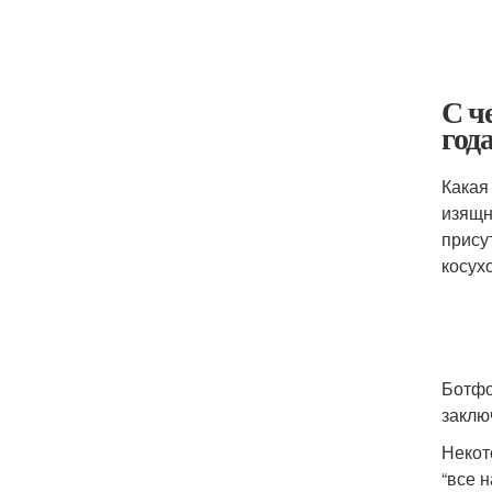
С ч
год
Какая
изящн
прису
косухо
Ботфо
заклю
Некот
“все н