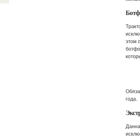
Ботф
Тракт
исклю
этом 
ботфо
котор
Обяза
года.
Экст
Данна
исклю