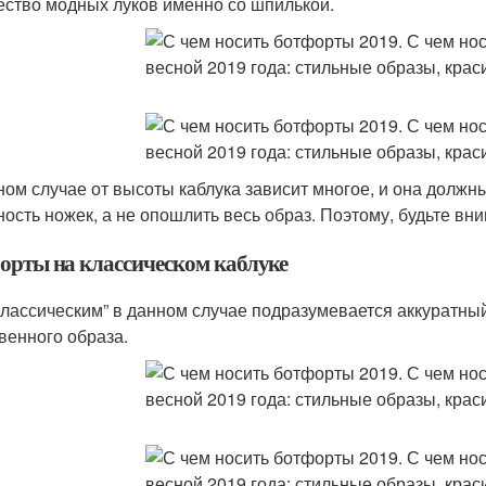
ество модных луков именно со шпилькой.
ном случае от высоты каблука зависит многое, и она должн
ность ножек, а не опошлить весь образ. Поэтому, будьте в
орты на классическом каблуке
классическим” в данном случае подразумевается аккуратный
венного образа.