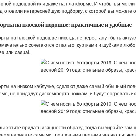
орной подошвой или даже на платформе. И чтобы вы могли 
дготовили интереснейшую подборку, с которой вы можете о
орты на плоской подошве: практичные и удобные
рты на плоской подошве никогда не перестанут быть актуа
амечательно сочетаются с пальто, куртками и шубками любой
ze или casual.
рты на низком каблучке, сделают даже самый обычный пов
емя, не придадут дискомфорта ножкам, и будут согревать их
вы хотите придать изящности образу, тогда выбирайте замш
вом варианте самыми трендовыми цветами являются: черн