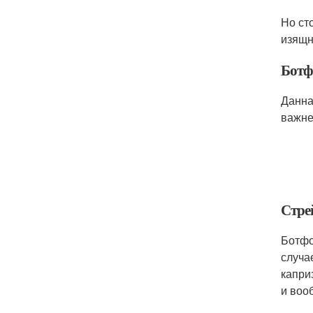
Но ст
изящн
Ботф
Данна
важне
Стре
Ботфо
случа
капри
и воо