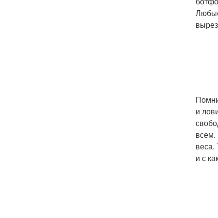
ботфо
Любые
вырез
Помни
и лов
свобо
всем.
веса.
и с к