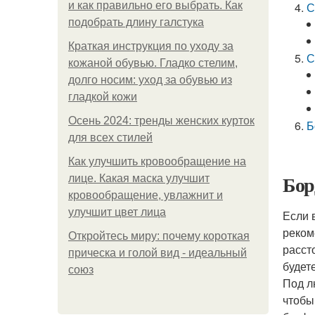
и как правильно его выбрать. Как
С
подобрать длину галстука
Краткая инструкция по уходу за
С
кожаной обувью. Гладко стелим,
долго носим: уход за обувью из
гладкой кожи
Осень 2024: тренды женских курток
Б
для всех стилей
Как улучшить кровообращение на
Бор
лице. Какая маска улучшит
кровообращение, увлажнит и
улучшит цвет лица
Если 
реком
Откройтесь миру: почему короткая
расст
прическа и голой вид - идеальный
будет
союз
Под л
чтобы