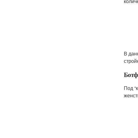
колич
В дан
строй
Ботф
Под “
женст