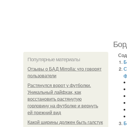
Бор
Сод
Популярные материалы
Б
С
Отзывы о БАД Mirrolla: что говорят
ф
пользователи
Растянулся ворот у футболки.
Уникальный лайфхак, как
восстановить растянутую
горловину на футболке и вернуть
ей прежний вид
Какой ширины должен быть галстук
Б