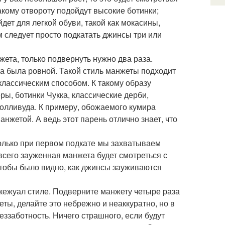
акому отвороту подойдут высокие ботинки;
дет для легкой обуви, такой как мокасины,
м следует просто подкатать джинсы три или
жета, только подвернуть нужно два раза.
та была ровной. Такой стиль манжеты подходит
 классическим способом. К такому образу
ры, ботинки Чукка, классические дерби,
Голливуда. К примеру, обожаемого кумира
анжетой. А ведь этот парень отлично знает, что
только при первом подкате мы захватываем
всего зауженная манжета будет смотреться с
чтобы было видно, как джинсы зауживаются
 кежуал стиле. Подверните манжету четыре раза
ты, делайте это небрежно и неаккуратно, но в
ззаботность. Ничего страшного, если будут