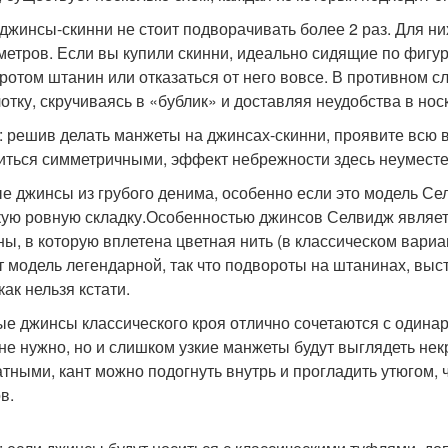
 джинсы-скинни не стоит подворачивать более 2 раз. Для ни
метров. Если вы купили скинни, идеально сидящие по фигу
ротом штанин или отказаться от него вовсе. В противном с
отку, скручиваясь в «бублик» и доставляя неудобства в нос
: решив делать манжеты на джинсах-скинни, проявите всю
иться симметричными, эффект небрежности здесь неуместе
е джинсы из грубого денима, особенно если это модель Се
ую ровную складку.Особенностью джинсов Селвидж являет
ны, в которую вплетена цветная нить (в классическом вариан
т модель легендарной, так что подвороты на штанинах, в
как нельзя кстати.
е джинсы классического кроя отлично сочетаются с одина
не нужно, но и слишком узкие манжеты будут выглядеть нек
атными, кант можно подогнуть внутрь и прогладить утюгом, 
в.