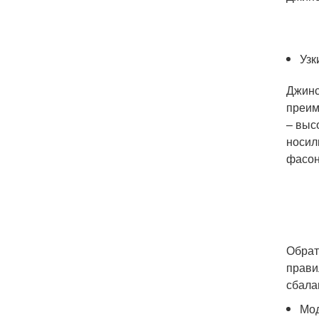
Узк
Джинс
преим
– выс
носил
фасон
Обрат
прави
сбала
Мод