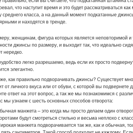
е правильно, если вы считаете, что подкатанная штанина ст
ревал, что наступит время и это будет рассматриваться ка
у среднего класса, а на данный момент подкатанные джинс
ярными и находятся в тренде.
меру, женщинам, фигура которых является неповторимой и у
тности джинсы по размеру, и выходит так, что идеально сид
т нередко.
еудобство легко разрешаемо, ведь если их просто подвернуть
ится элегантно.
 же, как правильно подворачивать джинсы? Существует мн
ит от личного вкуса или от обуви, с которой вы подвернете 
ите ответ на этот вопрос, а так же мы познакомимся с раз
с мы узнаем с шесть основных способов отворота:
бычная манжета – это когда мы просто делаем один отворо
оротами будут смотреться стильно и весьма неплохо с клас
ирокая манжета подворачивается так же, как и обычная, то
 пять сантиметров. Такой способ подходит не каждому. Если