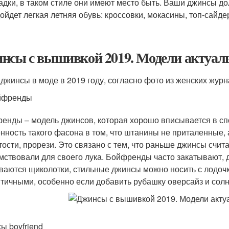
адки, в таком стиле они имеют место быть. Ваши джинсы д
ойдет легкая летняя обувь: кроссовки, мокасины, топ-сайде
нсы с вышивкой 2019. Модели актуал
 джинсы в моде в 2019 году, согласно фото из женских жу
йфренды
енды – модель джинсов, которая хорошо вписывается в сп
нность такого фасона в том, что штанины не приталенные, 
тости, прорези. Это связано с тем, что раньше джинсы счит
мствовали для своего лука. Бойфренды часто закатывают, 
ваются щиколотки, стильные джинсы можно носить с лодоч
тичными, особенно если добавить рубашку оверсайз и сол
ы boyfriend