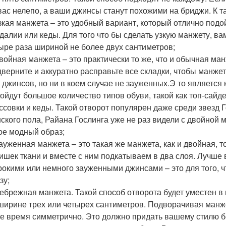
вас нелепо, а ваши джинсы станут похожими на бриджи. К т
зкая манжета – это удобный вариант, который отлично подой
далии или кеды. Для того что бы сделать узкую манжету, ва
ыре раза шириной не более двух сантиметров;
войная манжета – это практически то же, что и обычная ман
верните и аккуратно расправьте все складки, чтобы манже
 джинсов, но ни в коем случае не зауженных.Э то является
ойдут большое количество типов обуви, такой как топ-сайде
ссовки и кеды. Такой отворот популярен даже среди звезд 
ского пола, Райана Гослинга уже не раз видели с двойной м
ое модный образ;
ауженная манжета – это такая же манжета, как и двойная, 
ишек ткани и вместе с ним подкатываем в два слоя. Лучше 
окими или немного зауженными джинсами – это для того, 
зу;
ебрежная манжета. Такой способ отворота будет уместен в
ширине трех или четырех сантиметров. Подворачивая манже
е время симметрично. Это должно придать вашему стилю бе