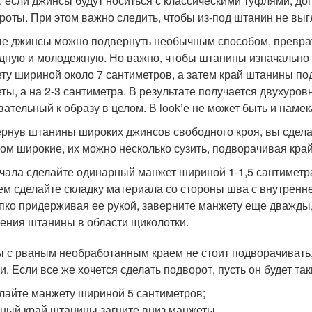
: если джинсы будут носиться с классическими туфлями, д
роты. При этом важно следить, чтобы из-под штанин не вы
е джинсы можно подвернуть необычным способом, преврат
дную и молодежную. Но важно, чтобы штанины изначально
ту шириной около 7 сантиметров, а затем край штанины по
ты, а на 2-3 сантиметра. В результате получается двухуро
вательный к образу в целом. В look’е не может быть и намека
рнув штанины широких джинсов свободного кроя, вы сдела
ом широкие, их можно несколько сузить, подворачивая кр
чала сделайте одинарный манжет шириной 1-1,5 сантиметр
ем сделайте складку материала со стороны шва с внутренн
пко придерживая ее рукой, заверните манжету еще дважды,
ения штанины в области щиколотки.
 с рваным необработанным краем не стоит подворачивать, 
и. Если все же хочется сделать подворот, пусть он будет так
лайте манжету шириной 5 сантиметров;
ный край штанины загните вниз манжеты.