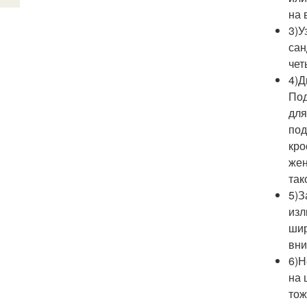
на 
3)У
сан
чет
4)Д
Под
для
под
кро
жен
так
5)З
изл
шир
вни
6)Н
на 
тож