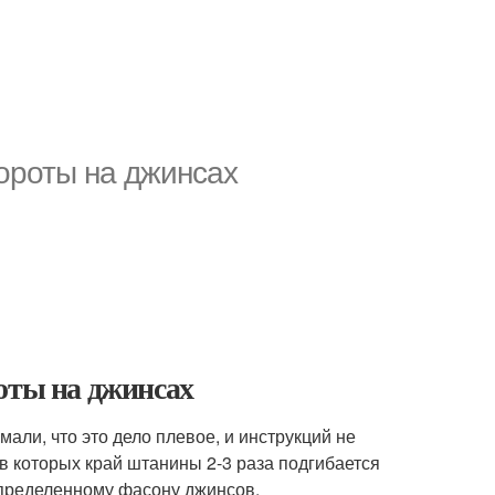
вороты на джинсах
оты на джинсах
ли, что это дело плевое, и инструкций не
 в которых край штанины 2-3 раза подгибается
 определенному фасону джинсов.