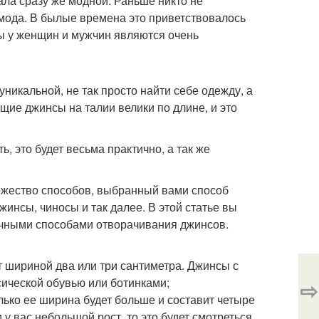
ала сразу же модной. Раньше никто не
к мода. В былые времена это приветствовалось
ы у женщин и мужчин являются очень
никальной, не так просто найти себе одежду, а
ящие джинсы на талии велики по длине, и это
, это будет весьма практично, а так же
ожество способов, выбранный вами способ
джинсы, чиносы и так далее. В этой статье вы
личными способами отворачивания джинсов.
т шириной два или три сантиметра. Джинсы с
сической обувью или ботинками;
⇨
лько ее ширина будет больше и составит четыре
 у вас небольшой рост, то это будет смотреться