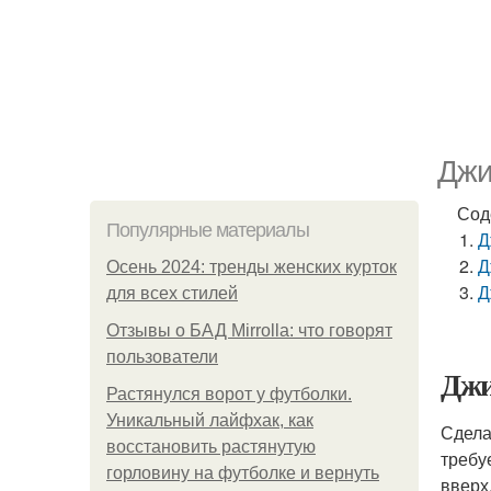
Джи
Сод
Популярные материалы
Д
Д
Осень 2024: тренды женских курток
Д
для всех стилей
Отзывы о БАД Mirrolla: что говорят
пользователи
Джи
Растянулся ворот у футболки.
Уникальный лайфхак, как
Сдела
восстановить растянутую
требу
горловину на футболке и вернуть
вверх