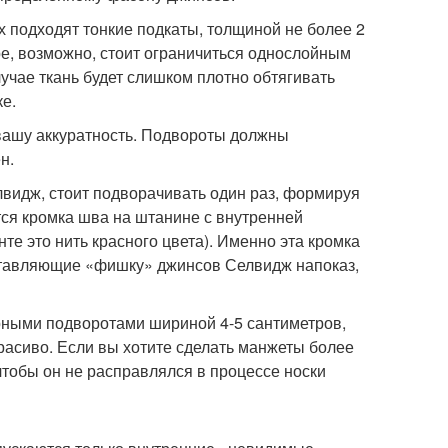
х подходят тонкие подкаты, толщиной не более 2
ре, возможно, стоит ограничиться однослойным
лучае ткань будет слишком плотно обтягивать
ке.
 вашу аккуратность. Подвороты должны
н.
лвидж, стоит подворачивать один раз, формируя
ся кромка шва на штанине с внутренней
те это нить красного цвета). Именно эта кромка
ыставляющие «фишку» джинсов Селвидж напоказ,
рными подворотами шириной 4-5 сантиметров,
расиво. Если вы хотите сделать манжеты более
чтобы он не расправлялся в процессе носки