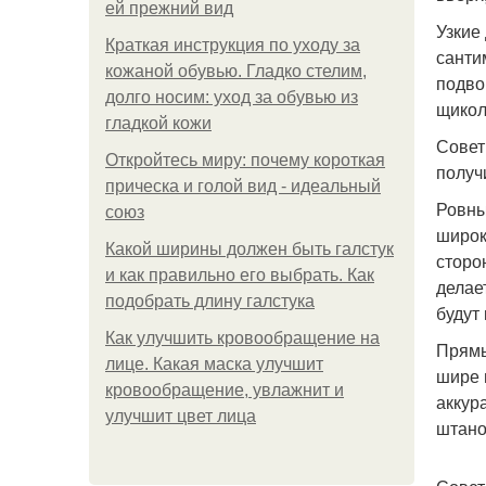
ей прежний вид
Узкие
Краткая инструкция по уходу за
санти
кожаной обувью. Гладко стелим,
подво
долго носим: уход за обувью из
щикол
гладкой кожи
Совет
Откройтесь миру: почему короткая
получ
прическа и голой вид - идеальный
Ровны
союз
широк
Какой ширины должен быть галстук
сторо
и как правильно его выбрать. Как
делае
подобрать длину галстука
будут 
Как улучшить кровообращение на
Прямы
лице. Какая маска улучшит
шире 
кровообращение, увлажнит и
аккур
улучшит цвет лица
штано