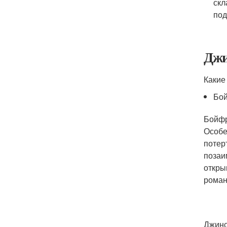
скл
под
Джи
Какие
Бо
Бойфр
Особе
потер
позаи
откры
роман
Джинс