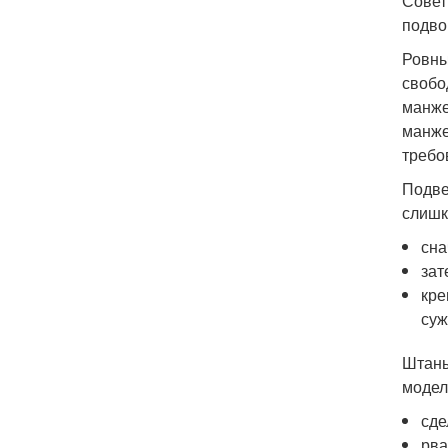
Совет
подво
Ровны
свобо
манже
манже
требо
Подве
слишк
сна
зат
кре
суж
Штаны
модел
сде
рва