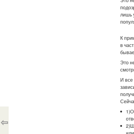
Это н
подоз
лишь 
попул
К при
в час
бывае
Это н
смотр
И все
завис
получ
Сейча
1)О
отв
⇦
2)Ш
или