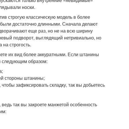
опускаются только внутренние «невидимые»
глядывали носки.
ив строгую классическую модель в более
 были достаточно длинными. Сначала делают
дворачивают еще раз, но не на всю ширину
вневый подворот, выглядящий нетривиально, но
 на строгость.
ете их вид более аккуратными. Если штанины
ай следующим образом:
а;
ей стороны штанины;
 чтобы зафиксировать складку, так вы добьетесь
ведь так вы закроете манжетой особенность
им: