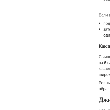
Если 
под
зат
оди
Как п
С чин
на 5 
касае
широк
Ровны
образ
Джи