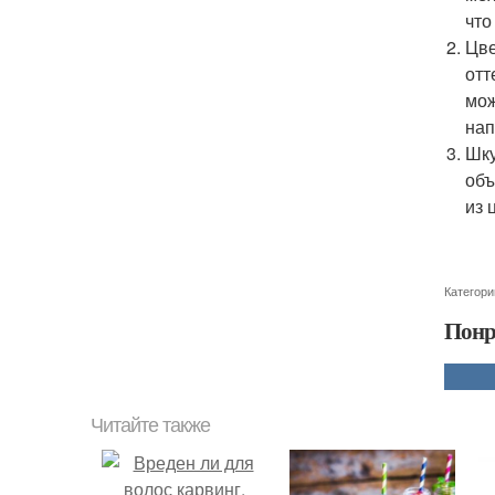
что
Цве
отт
мож
нап
Шку
объ
из 
Категори
Понр
Читайте также