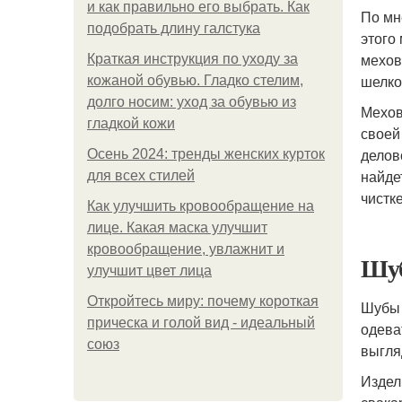
и как правильно его выбрать. Как
По мн
подобрать длину галстука
этого
мехов
Краткая инструкция по уходу за
шелко
кожаной обувью. Гладко стелим,
долго носим: уход за обувью из
Мехов
гладкой кожи
своей
делов
Осень 2024: тренды женских курток
найде
для всех стилей
чистк
Как улучшить кровообращение на
лице. Какая маска улучшит
кровообращение, увлажнит и
Шуб
улучшит цвет лица
Откройтесь миру: почему короткая
Шубы 
прическа и голой вид - идеальный
одева
союз
выгля
Издел