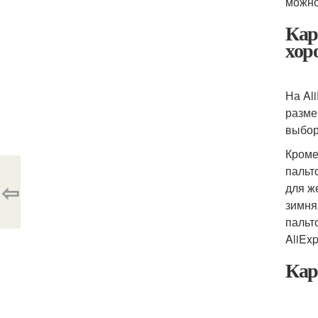
можно
Кар
хор
На Al
разме
выбор
Кроме
пальт
⇦
для же
зимня
пальто
AliExp
Кар