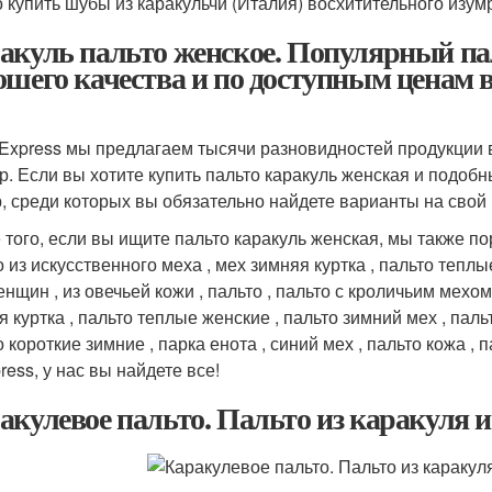
 купить шубы из каракульчи (Италия) восхитительного изумр
акуль пальто женское. Популярный па
ошего качества и по доступным ценам в
iExpress мы предлагаем тысячи разновидностей продукции 
р. Если вы хотите купить пальто каракуль женская и подоб
, среди которых вы обязательно найдете варианты на свой 
 того, если вы ищите пальто каракуль женская, мы также 
о из искусственного меха , мех зимняя куртка , пальто тепл
нщин , из овечьей кожи , пальто , пальто с кроличьим мехом 
я куртка , пальто теплые женские , пальто зимний мех , пал
 короткие зимние , парка енота , синий мех , пальто кожа , 
ress, у нас вы найдете все!
акулевое пальто. Пальто из каракуля 