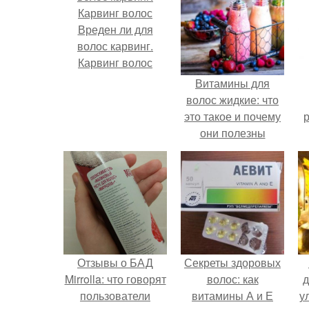
Вреден ли для
волос карвинг.
Карвинг волос
Витамины для
волос жидкие: что
это такое и почему
р
они полезны
Отзывы о БАД
Секреты здоровых
Mirrolla: что говорят
волос: как
д
пользователи
витамины А и Е
у