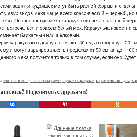
 сами завитки кудряшек могут быть разной формы и отдел
т у двух видов меха чаще всего классический – черный, но
енков. Особенностью меха каракуля является плавный перех
ет встречаться и совсем белый мех. Каракульча известна 
оминает бархатный или шелковый.
рки каракульчи в длину достигают 30 см, а в ширину – 20 с
ему и могут варьироваться в пределах от 50 см кв. до 1100 
ценного меха получится только в том случае, если оно буде
и:
Меховое пальто
,
Пальто из каракуля
,
Шубы из каракульчи
,
Каракульчевые шубы
,
Кар
авилось? Поделитесь с друзьями!