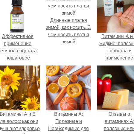
Длинные платья
зимой, как носить. С
чем носить платья
Эффективное
Витамины А и
зимой
применение
жидкие: полез
етинола ацетата:
свойства и
пошаговое
применение
руководство
Витамины А и Е
Витамины А:
Отзывы о
ля волос: как они
Полезные и
витаминах А
лучшают здоровье
Необходимые для
полезные ил