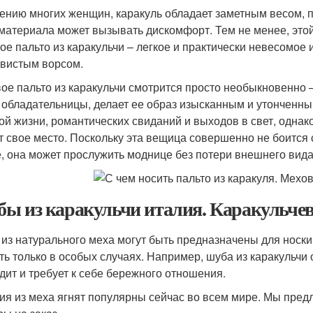
ению многих женщин, каракуль обладает заметным весом, п
 материала может вызывать дискомфорт. Тем не менее, это
ое пальто из каракульчи – легкое и практически невесомое
вистым ворсом.
ое пальто из каракульчи смотрится просто необыкновенно 
 обладательницы, делает ее образ изысканным и утонченны
ой жизни, романтических свиданий и выходов в свет, однак
т свое место. Поскольку эта вещица совершенно не боится 
е, она может прослужить моднице без потери внешнего вида
ы из каракульчи италия. Каракульч
из натурального меха могут быть предназначены для носки «
ть только в особых случаях. Например, шуба из каракульчи 
дит и требует к себе бережного отношения.
ия из меха ягнят популярны сейчас во всем мире. Мы пред