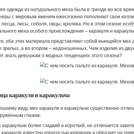
яя одежда из натурального меха была в тренде во все вре
неры с мировым именем ежесезонно пополняют свои колле
, песца, лисы, соболя, овцы, кролика. Но в этом сезоне осо
ального меха особого происхождения – каракуля и каракуль
ти, оба этих материала представляют собой вьющийся мех 
е зрелых, а во втором – недоношенных. Чем изделия из дву
ет знать девушкам о модных тенденциях этого сезона?
ица каракуля и каракульча
ешнему виду мех каракуля и каракульчи существенно отлич
ружённым глазом:
 каракульчи более гладкий и короткий, не отличается завитк
 каракуля известен упругостью кудряшек и образует на пов