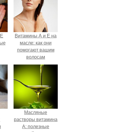
 Е
Витамины А и Е на
ные
масле: как они
помогают вашим
волосам
Масляные
:
растворы витамина
и
А: полезные