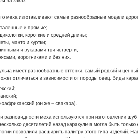
ры на заказ.
ого меха изготавливают самые разнообразные модели дорог
таленные и прямые;
щиколотки, короткие и средней длины;
еты, манто и куртки;
линными и рукавами три четверти;
оясами, воротниками и без них.
ульча имеет разнообразные оттенки, самый редкий и ценны
может отличаться в зависимости от породы овец. Виды кара
екский;
анский;
оафриканский (он же – свакара).
ти разновидности меха используются при изготовлении шуб и 
несколько десятилетий назад каракульча могла быть только 
логии позволили расширить палитру этого типа изделий. Н