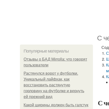
С ч
Сод
Популярные материалы
С
Ш
Отзывы о БАД Mirrolla: что говорят
К
пользователи
м
Растянулся ворот у футболки.
К
Уникальный лайфхак, как
восстановить растянутую
горловину на футболке и вернуть
ей прежний вид
С ч
Какой ширины должен быть галстук