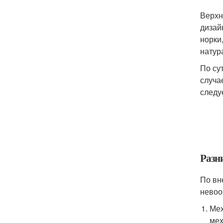
Верхн
дизай
норки
натур
По су
случа
следу
Разн
По вн
невоо
Мех
мех