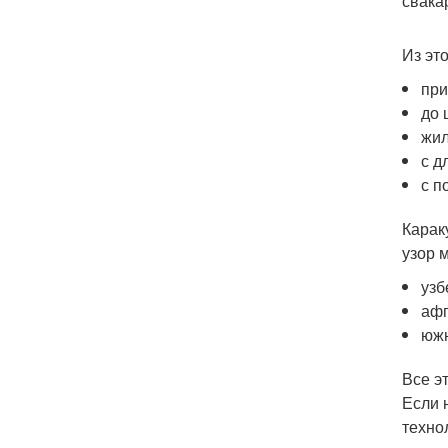
свака
Из эт
при
до 
жил
с д
с п
Карак
узор 
узб
афг
южн
Все э
Если 
техно