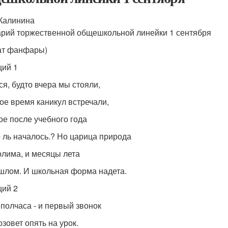
Калинина
рий торжественной общешкольной линейки 1 сентября
ат фанфары)
ий 1
ся, будто вчера мы стояли,
ое время каникул встречали,
ое после учебного года
 ль началось.? Но царица природа
лима, и месяцы лета
шлом. И школьная форма надета.
ий 2
 полчаса - и первый звонок
озовет опять на урок.