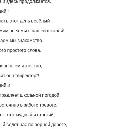
а и здесь продолжается.
ий 1
ня в этот день весёлый
мим всех мы с нашей школой!
аем мы знакомство
ого простого слова.
лово всем известно,
ит оно “директор”!
ий 2
правляет школьной погодой,
остоянно в заботе тревоге,
ек этот мудрый и строгий,
ый ведет нас по верной дороге,