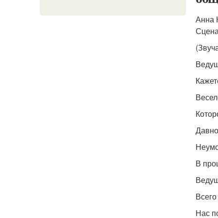
Анна 
Сцена
(Звуч
Ведущ
Кажет
Весел
Котор
Давно
Неумо
В про
Ведущ
Всего
Нас п