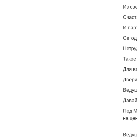
Из св
Счаст
И пар
Сегод
Нетру
Такое
Для в
Двери
Ведущ
Давай
Под М
на цен
Ведущ