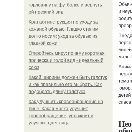
Обычн
горловину на футболке и вернуть
и неу
ей прежний вид
родит
Краткая инструкция по уходу за
превр
кожаной обувью. Гладко стелим,
Внедр
долго носим: уход за обувью из
персо
гладкой кожи
линей
Откройтесь миру: почему короткая
малыш
прическа и голой вид - идеальный
Анима
союз
неожи
Какой ширины должен быть галстук
темат
и как правильно его выбрать. Как
юмор,
подобрать длину галстука
детей
спаса
Как улучшить кровообращение на
лице. Какая маска улучшит
кровообращение, увлажнит и
Нео
улучшит цвет лица
общ