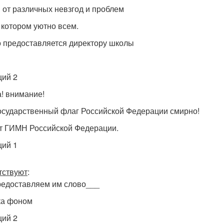
 от различных невзгод и проблем
 котором уютно всем.
 предоставляется директору школы
ий 2
! внимание!
осударственный флаг Российской Федерации смирно!
т ГИМН Российской Федерации.
ий 1
тствуют
:
едоставляем им слово___
ка фоном
ий 2