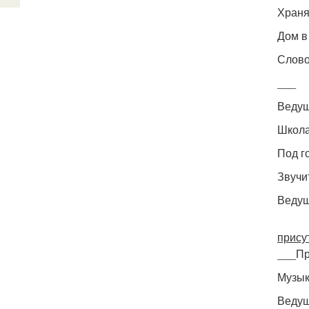
Храня
Дом в
Слово
___
Ведущ
Школа
Под г
Звучи
Ведущ
прису
___Пр
Музы
Ведущ