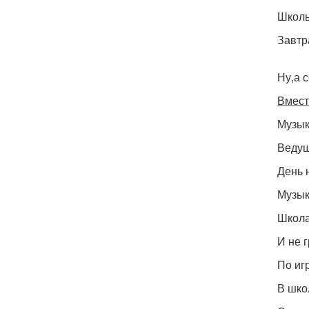
Школь
Завтр
Ну,а 
Вмест
Музык
Ведущ
День 
Музык
Школа
И не 
По иг
В шко