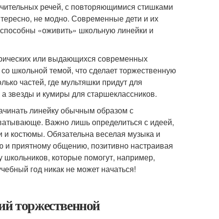
чительных речей, с повторяющимися стишками
нтересно, не модно. Современные дети и их
ые способны «оживить» школьную линейки и
орических или выдающихся современных
со школьной темой, что сделает торжественную
лько частей, где мультяшки придут для
 а звезды и кумиры для старшеклассников.
начинать линейку обычным образом с
ватывающе. Важно лишь определиться с идеей,
и и костюмы. Обязательна веселая музыка и
ю и приятному общению, позитивно настраивая
у школьников, которые помогут, например,
учебный год никак не может начаться!
рий торжественной