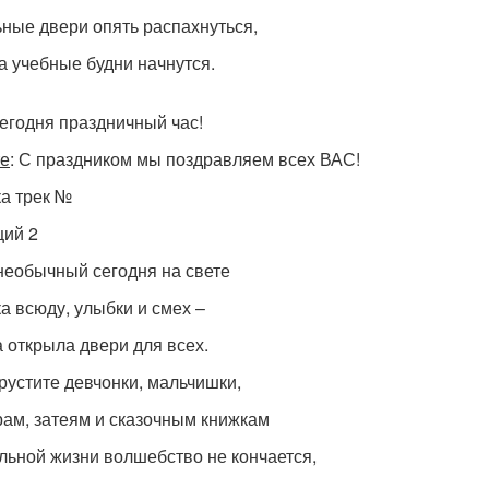
ные двери опять распахнуться,
а учебные будни начнутся.
сегодня праздничный час!
е
: С праздником мы поздравляем всех ВАС!
а трек №
ий 2
необычный сегодня на свете
а всюду, улыбки и смех –
 открыла двери для всех.
грустите девчонки, мальчишки,
рам, затеям и сказочным книжкам
льной жизни волшебство не кончается,