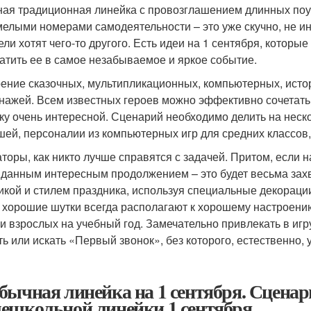
ая традиционная линейка с провозглашением длинных поу
мелыми номерами самодеятельности – это уже скучно, не и
ели хотят чего-то другого. Есть идеи на 1 сентября, котор
атить ее в самое незабываемое и яркое событие.
ение сказочных, мультипликационных, компьютерных, ист
нажей. Всем известных героев можно эффективно сочетать 
ку очень интересной. Сценарий необходимо делить на неско
ей, персоналии из компьютерных игр для средних классов,
торы, как никто лучше справятся с задачей. Притом, если 
данным интересным продолжением – это будет весьма зах
икой и стилем праздника, используя специальные декораци
 хорошие шутки всегда располагают к хорошему настроени
 и взрослых на учебный год. Замечательно привлекать в игр
ть или искать «Первый звонок», без которого, естественно, 
бычная линейка на 1 сентября. Сцена
ешкольной линейки 1 сентября