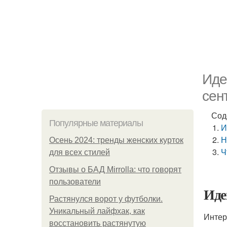
Иде
сен
Сод
Популярные материалы
И
Н
Осень 2024: тренды женских курток
Ч
для всех стилей
Отзывы о БАД Mirrolla: что говорят
пользователи
Иде
Растянулся ворот у футболки.
Уникальный лайфхак, как
Интер
восстановить растянутую