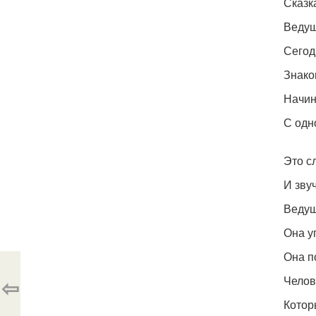
Сказк
Ведущ
Сегод
Знако
Начин
С одн
Это с
И звуч
Ведущ
Она у
Она п
⇦
Челов
Котор