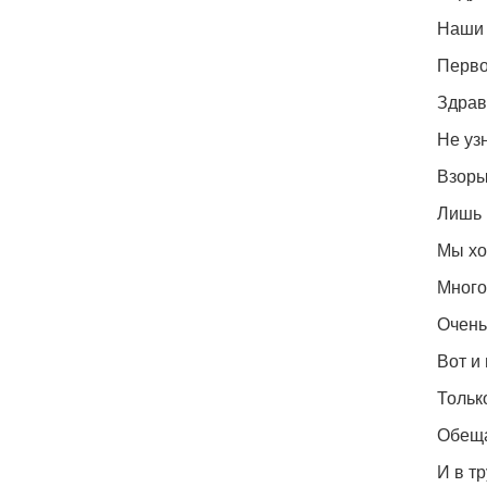
Наши 
Перво
Здрав
Не уз
Взоры
Лишь 
Мы хо
Много
Очень
Вот и
Тольк
Обеща
И в т