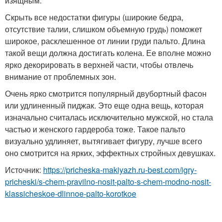
изящным.
Скрыть все недостатки фигуры (широкие бедра,
отсутствие талии, слишком объемную грудь) поможет
широкое, расклешенное от линии груди пальто. Длина
такой вещи должна достигать колена. Ее вполне можно
ярко декорировать в верхней части, чтобы отвлечь
внимание от проблемных зон.
Очень ярко смотрится популярный двубортный фасон
или удлиненный пиджак. Это еще одна вещь, которая
изначально считалась исключительно мужской, но стала
частью и женского гардероба тоже. Такое пальто
визуально удлиняет, вытягивает фигуру, лучше всего
оно смотрится на ярких, эффектных стройных девушках.
Источник:
https://pricheska-makiyazh.ru-best.com/igry-
pricheski/s-chem-pravilno-nosit-palto-s-chem-modno-nosit-
klassicheskoe-dlinnoe-palto-korotkoe