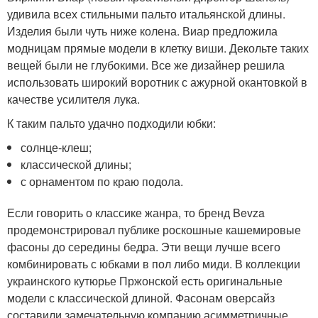
удивила всех стильными пальто итальянской длины.
Изделия были чуть ниже колена. Виар предложила
модницам прямые модели в клетку виши. Декольте таких
вещей были не глубокими. Все же дизайнер решила
использовать широкий воротник с ажурной окантовкой в
качестве усилителя лука.
К таким пальто удачно подходили юбки:
солнце-клеш;
классической длины;
с орнаментом по краю подола.
Если говорить о классике жанра, то бренд Bevza
продемонстрировал публике роскошные кашемировые
фасоны до середины бедра. Эти вещи лучше всего
комбинировать с юбками в пол либо миди. В коллекции
украинского кутюрье Пржонской есть оригинальные
модели с классической длиной. Фасонам оверсайз
составили замечательную компанию асимметричные