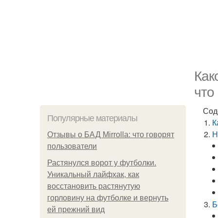
Как
что
Сод
Популярные материалы
К
Н
Отзывы о БАД Mirrolla: что говорят
пользователи
Растянулся ворот у футболки.
Уникальный лайфхак, как
восстановить растянутую
горловину на футболке и вернуть
Б
ей прежний вид