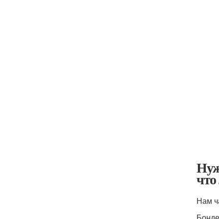
Нуж
что
Нам ч
Бонде