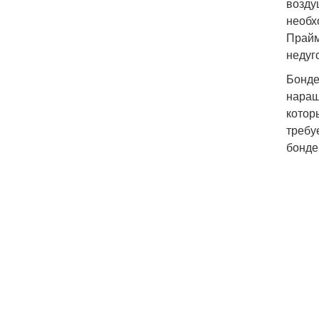
возду
необх
Прайм
недуг
Бонде
наращ
котор
требу
бонде