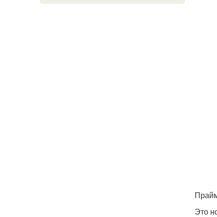
Прай
Это н