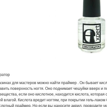
ратор
азинах для мастеров можно найти праймер . Он бывает кис
авить поверхность ногтя. Оно поднимает чешуйки вверх и п
 вещества, если оно кислотное, находится кислота, которая
й влагой. Кислота вредит ногтям, при покрытии гель-лако
слотный праймер. Но если вы наносите акрил, проводите ук