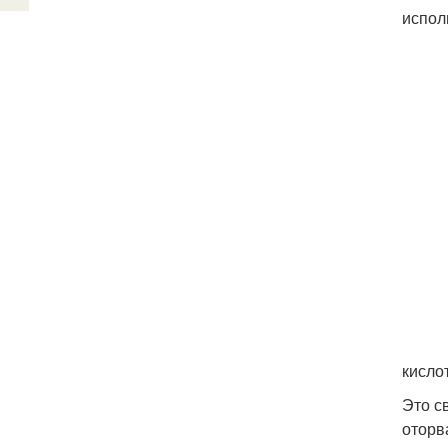
испол
кисло
Это с
оторв