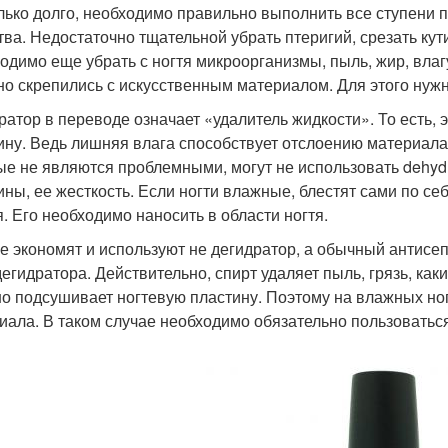
лько долго, необходимо правильно выполнить все ступени 
тва. Недостаточно тщательной убрать птеригий, срезать кут
одимо еще убрать с ногтя микроорганизмы, пыль, жир, влагу
но скрепились с искусственным материалом. Для этого нужны
ратор в переводе означает «удалитель жидкости». То есть, 
ину. Ведь лишняя влага способствует отслоению материала.
ые не являются проблемными, могут не использовать dehydr
ины, ее жесткость. Если ногти влажные, блестят сами по себ
я. Его необходимо наносить в области ногтя.
е экономят и используют не дегидратор, а обычный антисепти
 дегидратора. Действительно, спирт удаляет пыль, грязь, как
о подсушивает ногтевую пластину. Поэтому на влажных ног
иала. В таком случае необходимо обязательно пользоваться 