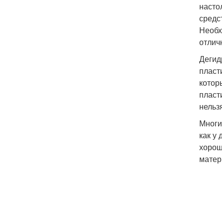
насто
средс
Необх
отлич
Дегид
пласт
котор
пласт
нельз
Многи
как у
хорош
матер