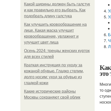
Какой ширины должен быть галстук
и как правильно его выбрать. Как
У
подобрать длину галстука
У
Как улучшить кровообращение на
лице. Какая маска улучшит
Б
кровообращение, увлажнит и
Ч
улучшит цвет лица
Л
Осень 2024: тренды женских курток
для всех стилей
Как
Краткая инструкция по уходу за
это
кожаной обувью. Гладко стелим,
долго носим: уход за обувью из
гладкой кожи
Многи
то од
Какие исторические районы
ступе
Москвы сохраняют свой облик
носко