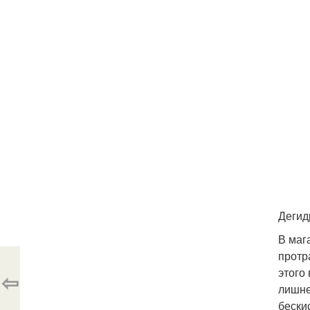
Дегид
В маг
протр
этого
⇦
лишне
бески