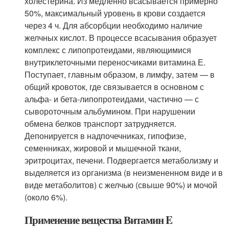
холестерина. Из медленно всасывается примерно
50%, максимальный уровень в крови создается
через 4 ч. Для абсорбции необходимо наличие
желчных кислот. В процессе всасывания образует
комплекс с липопротеидами, являющимися
внутриклеточными переносчиками витамина Е.
Поступает, главным образом, в лимфу, затем — в
общий кровоток, где связывается в основном с
альфа
- и бета-липопротеидами, частично — с
сывороточным альбумином. При нарушении
обмена белков транспорт затрудняется.
Депонируется в надпочечниках, гипофизе,
семенниках, жировой и мышечной ткани,
эритроцитах, печени. Подвергается метаболизму и
выделяется из организма (в неизмененном виде и в
виде метаболитов) с желчью (свыше 90%) и мочой
(около 6%).
Применение вещества Витамин E