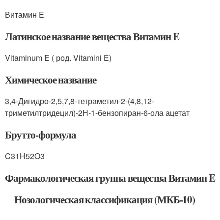
Витамин E
Латинское название вещества Витамин E
Vitaminum E ( род. Vitamini E)
Химическое название
3,4-Дигидро-2,5,7,8-тетраметил-2-(4,8,12-
триметилтридецил)-2Н-1-бензопиран-6-ола ацетат
Брутто-формула
C
31
H
52
O
3
Фармакологическая группа вещества Витамин E
Нозологическая классификация (МКБ-10)