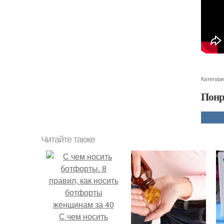
Категори
Понр
Читайте также
С чем носить