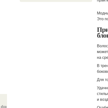
Модны
Это п
При
бло
Волос
может
на ср
В тре
боков
Для т
Удачн
стиль
и воз
⇦
Особе