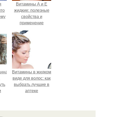
я
Витамины А и Е
что
жидкие: полезные
ему
свойства и
применение
анная
Витамины в жидком
я
виде для волос: как
уть
выбрать лучшие в
и
аптеке
язь