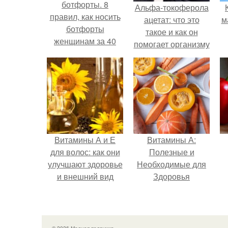
ботфорты. 8
Альфа-токоферола
правил, как носить
ацетат: что это
м
ботфорты
такое и как он
женщинам за 40
помогает организму
Витамины А и Е
Витамины А:
для волос: как они
Полезные и
улучшают здоровье
Необходимые для
и внешний вид
Здоровья
© 2026 Модная подружка