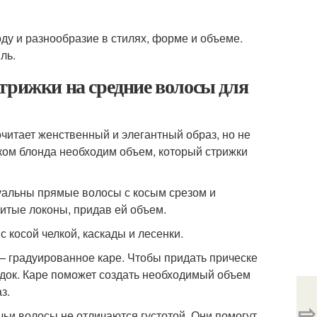
у и разнообразие в стилях, форме и объеме.
ль.
трижки на средние волосы для
читает женственный и элегантный образ, но не
ком блонда необходим объем, который стрижки
туальны прямые волосы с косым срезом и
итые локоны, придав ей объем.
с косой челкой, каскады и лесенки.
— градуированное каре. Чтобы придать прическе
док. Каре поможет создать необходимый объем
з.
⇨
ьи волосы не отличаются густотой. Они помогут