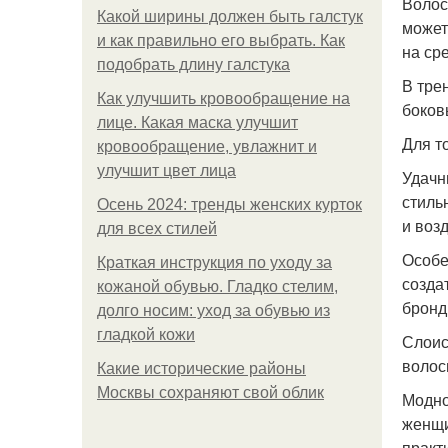
Волос
Какой ширины должен быть галстук
может
и как правильно его выбрать. Как
на ср
подобрать длину галстука
В тре
Как улучшить кровообращение на
боков
лице. Какая маска улучшит
Для т
кровообращение, увлажнит и
улучшит цвет лица
Удачн
стиль
Осень 2024: тренды женских курток
и воз
для всех стилей
Особе
Краткая инструкция по уходу за
созда
кожаной обувью. Гладко стелим,
бронд
долго носим: уход за обувью из
гладкой кожи
Слоис
волос
Какие исторические районы
Москвы сохраняют свой облик
Модно
женщи
практ