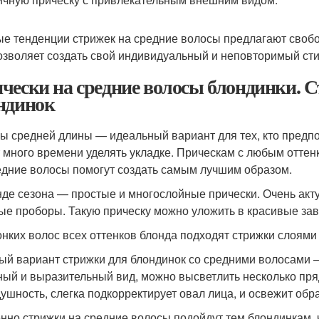
е тенденции стрижек на средние волосы предлагают свобод
озволяет создать свой индивидуальный и неповторимый сти
чески на средние волосы блондинки. С
ндинок
ы средней длины — идеальный вариант для тех, кто предпо
 много времени уделять укладке. Прическам с любым оттен
едние волосы помогут создать самым лучшим образом.
нде сезона — простые и многослойные прически. Очень ак
ые проборы. Такую прическу можно уложить в красивые зав
онких волос всех оттенков блонда подходят стрижки слоями 
ый вариант стрижки для блондинок со средними волосами 
ный и выразительный вид, можно высветлить несколько пря
душность, слегка подкорректирует овал лица, и освежит обра
нно стрижки на средние волосы подойдут тем блондинкам, ч