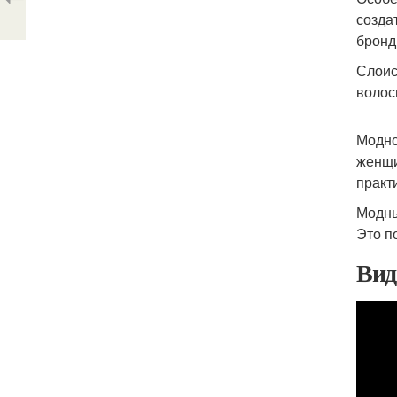
созда
бронд
Слоис
волос
Модно
женщи
практ
Модны
Это п
Вид