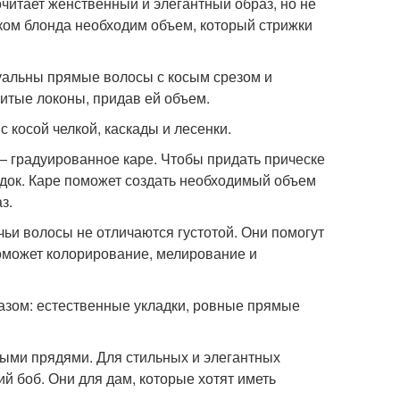
читает женственный и элегантный образ, но не
ком блонда необходим объем, который стрижки
туальны прямые волосы с косым срезом и
итые локоны, придав ей объем.
с косой челкой, каскады и лесенки.
— градуированное каре. Чтобы придать прическе
док. Каре поможет создать необходимый объем
з.
ьи волосы не отличаются густотой. Они помогут
оможет колорирование, мелирование и
зом: естественные укладки, ровные прямые
ными прядями. Для стильных и элегантных
й боб. Они для дам, которые хотят иметь