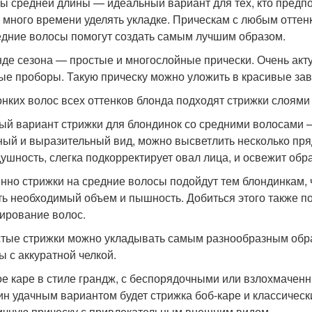
ы средней длины — идеальный вариант для тех, кто предпо
 много времени уделять укладке. Прическам с любым оттен
едние волосы помогут создать самым лучшим образом.
нде сезона — простые и многослойные прически. Очень ак
ые проборы. Такую прическу можно уложить в красивые зав
онких волос всех оттенков блонда подходят стрижки слоями 
ый вариант стрижки для блондинок со средними волосами 
ный и выразительный вид, можно высветлить несколько пря
душность, слегка подкорректирует овал лица, и освежит обра
нно стрижки на средние волосы подойдут тем блондинкам, ч
ть необходимый объем и пышность. Добиться этого также п
ирование волос.
тые стрижки можно укладывать самым разнообразным обра
ы с аккуратной челкой.
е каре в стиле грандж, с беспорядочными или взлохмачен
н удачным вариантом будет стрижка боб-каре и классически
ичную прическу с привлекательным внешним видом.