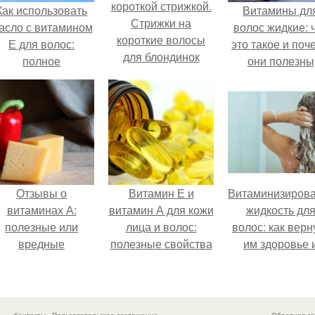
короткой стрижкой.
Как использовать
Витамины дл
Стрижки на
асло с витамином
волос жидкие: 
короткие волосы
Е для волос:
это такое и поч
для блондинок
полное
они полезны
руководство
Отзывы о
Витамин Е и
Витаминизиров
витаминах А:
витамин А для кожи
жидкость дл
полезные или
лица и волос:
волос: как верн
вредные
полезные свойства
им здоровье 
и применение
блеск
Контакты
Пользовательское соглашение
Обратная св