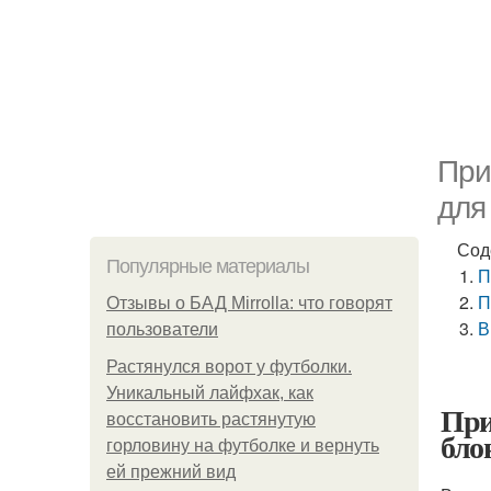
При
для
Сод
Популярные материалы
П
П
Отзывы о БАД Mirrolla: что говорят
В
пользователи
Растянулся ворот у футболки.
Уникальный лайфхак, как
При
восстановить растянутую
бло
горловину на футболке и вернуть
ей прежний вид