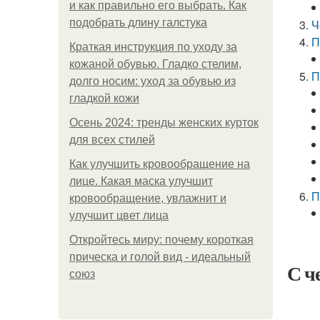
и как правильно его выбрать. Как
подобрать длину галстука
Ч
П
Краткая инструкция по уходу за
кожаной обувью. Гладко стелим,
П
долго носим: уход за обувью из
гладкой кожи
Осень 2024: тренды женских курток
для всех стилей
Как улучшить кровообращение на
лице. Какая маска улучшит
П
кровообращение, увлажнит и
улучшит цвет лица
Откройтесь миру: почему короткая
прическа и голой вид - идеальный
С ч
союз