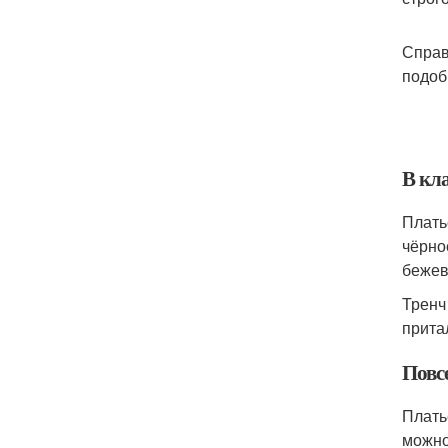
Справ
подоб
В кл
Плать
чёрно
бежев
Тренч
прита
Повс
Плать
можно