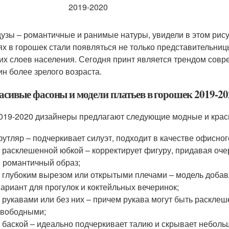
узы – романтичные и ранимые натуры, увидели в этом рисун
ях в горошек стали появляться не только представительни
их слоев населения. Сегодня принт является трендом со
н более зрелого возраста.
асивые фасоны и модели платьев в горошек 2019-20
019-2020 дизайнеры предлагают следующие модные и крас
футляр – подчеркивает силуэт, подходит в качестве офисног
с расклешенной юбкой – корректирует фигуру, придавая оч
и романтичный образ;
с глубоким вырезом или открытыми плечами – модель добав
вариант для прогулок и коктейльных вечеринок;
с рукавами или без них – причем рукава могут быть раскл
свободными;
с баской – идеально подчеркивает талию и скрывает неболь