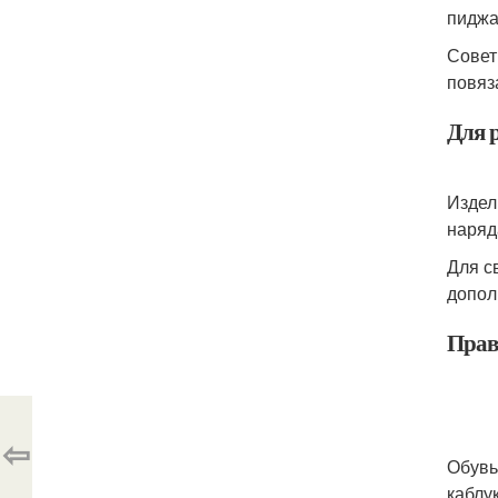
пиджа
Совет
повяз
Для 
Издел
наряд
Для с
допол
Прав
⇦
Обувь
каблу