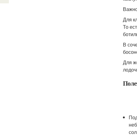
Важно
Для к
То ес
ботил
В соч
босон
Для ж
лодоч
Поле
Под
неб
сол