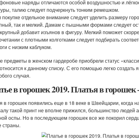
оновые наряды отличаются особой воздушностью и лёгко
уры, талию следует подчеркнуть тонким ремешком.
 покупке отдельное внимание следует уделить размеру гор
пный, так и мелкий. Дамам с пышными формами следует ост
 крупный добавит изъянов в фигуру. Мелкий поможет скорр
очетании с плотными колготками следует подбирать соотве
оги с низким каблуком.
е предметы в женском гардеробе приобрели статус «класси
 относится к данному списку. С его помощью легко создать 
юбого случая.
тье в горошек 2019. Платья в горошек 
я в горошек появились еще в 18 веке в Швейцарии, когда н
алу такой принт не вполне прижился, большинство людей а
ной оспы. Но в последующем горошек все же покорил сердц
е страны.