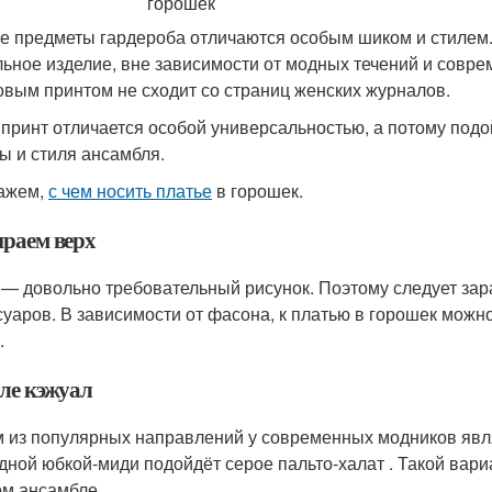
е предметы гардероба отличаются особым шиком и стилем. 
льное изделие, вне зависимости от модных течений и совре
овым принтом не сходит со страниц женских журналов.
 принт отличается особой универсальностью, а потому подо
ы и стиля ансамбля.
ажем,
с чем носить платье
в горошек.
раем верх
 — довольно требовательный рисунок. Поэтому следует зар
суаров. В зависимости от фасона, к платью в горошек можно
.
иле кэжуал
 из популярных направлений у современных модников являе
дной юбкой-миди подойдёт серое пальто-халат . Такой вари
ом ансамбле.