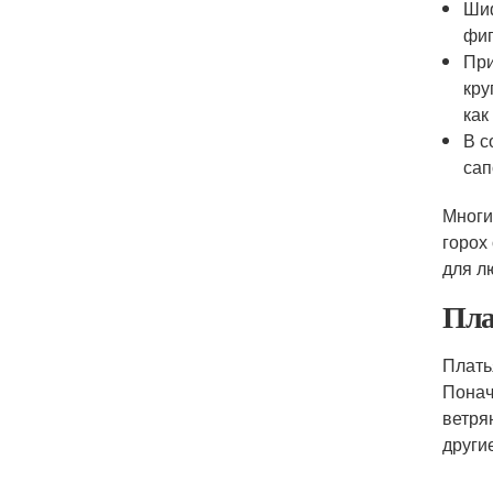
Шиф
фиг
При
кру
как
В с
сап
Многи
горох
для л
Пла
Плать
Понач
ветря
други