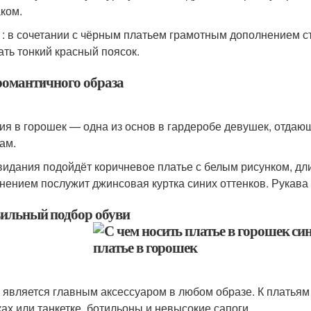
ком.
 : в сочетании с чёрным платьем грамотным дополнением с
ать тонкий красный поясок.
романтичного образа
ия в горошек — одна из основ в гардеробе девушек, отда
ам.
видания подойдёт коричневое платье с белым рисунком, дли
нением послужит джинсовая куртка синих оттенков. Рукава 
ильный подбор обуви
 является главным аксессуаром в любом образе. К платьям
ках или танкетке, ботильоны и невысокие сапоги.