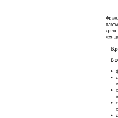
Франц
плать
средн
женщи
Кр
В 2