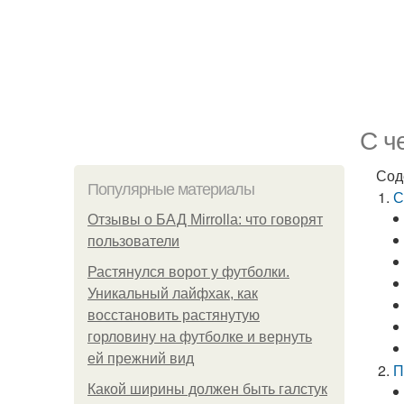
С ч
Сод
Популярные материалы
С
Отзывы о БАД Mirrolla: что говорят
пользователи
Растянулся ворот у футболки.
Уникальный лайфхак, как
восстановить растянутую
горловину на футболке и вернуть
ей прежний вид
П
Какой ширины должен быть галстук