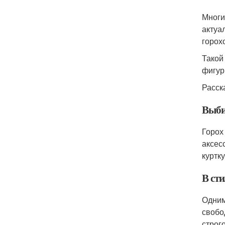
Многи
актуа
горох
Такой
фигур
Расск
Выби
Горох
аксес
куртку
В ст
Одним
свобо
строг