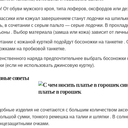
! От обуви мужского кроя, типа лоферов, оксфордов или де
лассики или кэжуал завершением станут лодочки на шпильке
ть, в сочетании с серым пальто — серые лодочки. В прохла
ьоны . Выбор материала (замша или кожа) зависит от личн
етании с кожаной курткой подойдут босоножки на танкетке .
ожками на пробковой танкетке.
енственного наряда предпочтительнее выбрать босоножки н
ки (если не использовать джинсовую куртку).
зные советы
обные изделия не сочетаются с большим количеством аксе
ольшой сумки, тонкого ремешка на талии и шляпки . В сол
нцезащитными очками.