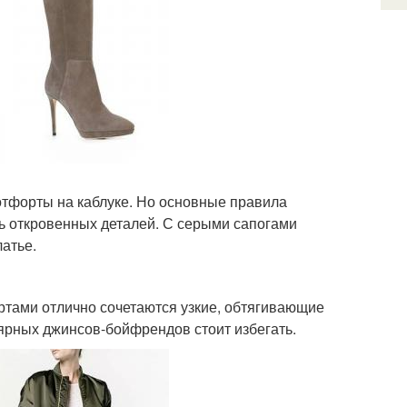
отфорты на каблуке. Но основные правила
ть откровенных деталей. С серыми сапогами
латье.
ртами отлично сочетаются узкие, обтягивающие
лярных джинсов-бойфрендов стоит избегать.