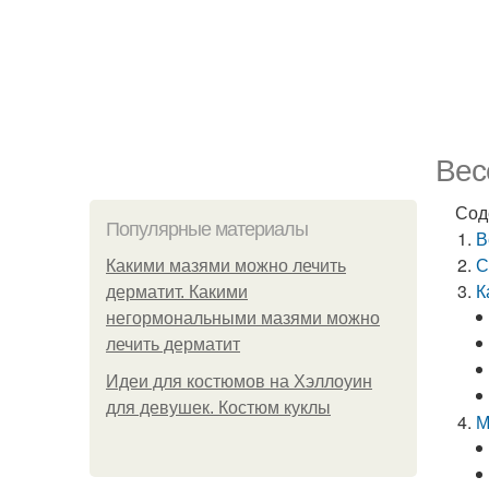
Вес
Сод
Популярные материалы
В
С
Какими мазями можно лечить
К
дерматит. Какими
негормональными мазями можно
лечить дерматит
Идеи для костюмов на Хэллоуин
для девушек. Костюм куклы
М