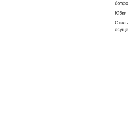
ботфо
Юбки
Стиль
осущес