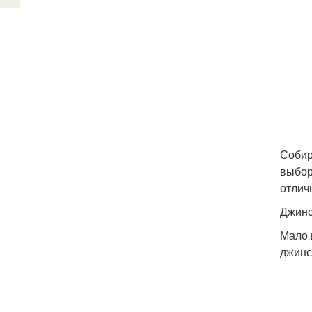
Собир
выбор
отлич
Джин
Мало 
джинс