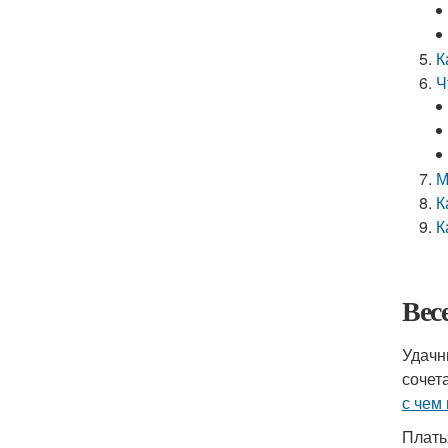
К
Ч
М
К
К
Вес
Удачн
сочет
с чем
Плать