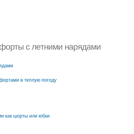
отфорты с летними нарядами
рядами
тфортами в теплую погоду
ми как шорты или юбки