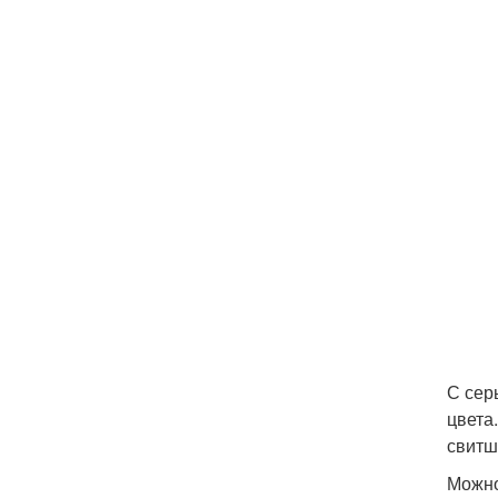
С сер
цвета
свитш
Можно