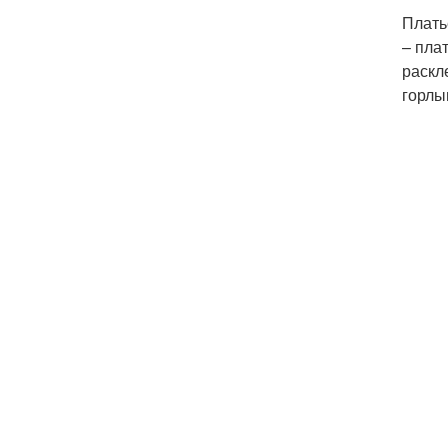
Плать
– пла
раскл
горлы